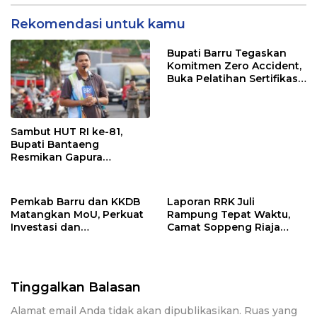
Rekomendasi untuk kamu
Bupati Barru Tegaskan
Komitmen Zero Accident,
Buka Pelatihan Sertifikasi
Supervisor K3 Konstruksi
Sambut HUT RI ke-81,
Bupati Bantaeng
Resmikan Gapura
Kampung Bissampole
Pemkab Barru dan KKDB
Laporan RRK Juli
Matangkan MoU, Perkuat
Rampung Tepat Waktu,
Investasi dan
Camat Soppeng Riaja
Pembangunan Daerah
Apresiasi Sinergi Desa
dan Kelurahan
Tinggalkan Balasan
Alamat email Anda tidak akan dipublikasikan.
Ruas yang