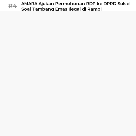
AMARA Ajukan Permohonan RDP ke DPRD Sulsel
#4
Soal Tambang Emas Ilegal di Rampi
Selasa, 16 Mei 2023
Polisi Amankan Sabu 30 Kg di Pelabuhan
#5
Awerange Barru
Minggu, 28 April 2024
Kalaksa BPBD Sulbar: Dana Stimulan Gempa
#6
Belum Ada yang Turun
Selasa, 8 Oktober 2024
Indeks
Kode Etik
Privacy Policy
Disclaimer
Pedoman Media Siber
Redaksi
Terhubung Dengan Kami