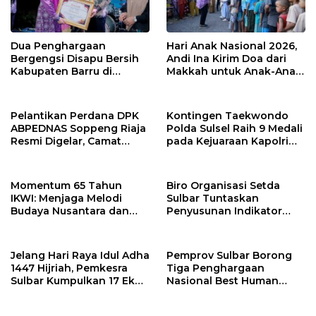
Dua Penghargaan
Hari Anak Nasional 2026,
Bergengsi Disapu Bersih
Andi Ina Kirim Doa dari
Kabupaten Barru di
Makkah untuk Anak-Anak
Harganas Sulsel
Barru
Pelantikan Perdana DPK
Kontingen Taekwondo
ABPEDNAS Soppeng Riaja
Polda Sulsel Raih 9 Medali
Resmi Digelar, Camat
pada Kejuaraan Kapolri
Tekankan Sinergi
Cup Banten 2026
Wujudkan Desa Maju
Momentum 65 Tahun
Biro Organisasi Setda
IKWI: Menjaga Melodi
Sulbar Tuntaskan
Budaya Nusantara dan
Penyusunan Indikator
Merawat Solidaritas Insan
Kinerja Perangkat Daerah
Pers
Jelang Hari Raya Idul Adha
Pemprov Sulbar Borong
1447 Hijriah, Pemkesra
Tiga Penghargaan
Sulbar Kumpulkan 17 Ekor
Nasional Best Human
Sapi
Capital Awards 2026