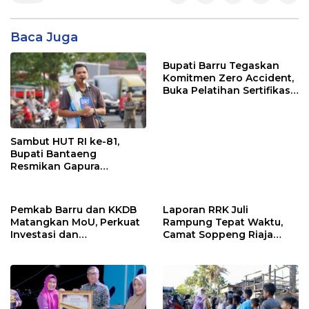
Baca Juga
Bupati Barru Tegaskan
Komitmen Zero Accident,
Buka Pelatihan Sertifikasi
Supervisor K3 Konstruksi
Sambut HUT RI ke-81,
Bupati Bantaeng
Resmikan Gapura
Kampung Bissampole
Pemkab Barru dan KKDB
Laporan RRK Juli
Matangkan MoU, Perkuat
Rampung Tepat Waktu,
Investasi dan
Camat Soppeng Riaja
Pembangunan Daerah
Apresiasi Sinergi Desa
dan Kelurahan