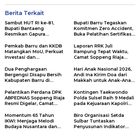
Berita Terkait
Sambut HUT RI ke-81,
Bupati Barru Tegaskan
Bupati Bantaeng
Komitmen Zero Accident,
Resmikan Gapura
Buka Pelatihan Sertifikasi
Kampung Bissampole
Supervisor K3 Konstruksi
Pemkab Barru dan KKDB
Laporan RRK Juli
Matangkan MoU, Perkuat
Rampung Tepat Waktu,
Investasi dan
Camat Soppeng Riaja
Pembangunan Daerah
Apresiasi Sinergi Desa
dan Kelurahan
Dua Penghargaan
Hari Anak Nasional 2026,
Bergengsi Disapu Bersih
Andi Ina Kirim Doa dari
Kabupaten Barru di
Makkah untuk Anak-Anak
Harganas Sulsel
Barru
Pelantikan Perdana DPK
Kontingen Taekwondo
ABPEDNAS Soppeng Riaja
Polda Sulsel Raih 9 Medali
Resmi Digelar, Camat
pada Kejuaraan Kapolri
Tekankan Sinergi
Cup Banten 2026
Wujudkan Desa Maju
Momentum 65 Tahun
Biro Organisasi Setda
IKWI: Menjaga Melodi
Sulbar Tuntaskan
Budaya Nusantara dan
Penyusunan Indikator
Merawat Solidaritas Insan
Kinerja Perangkat Daerah
Pers