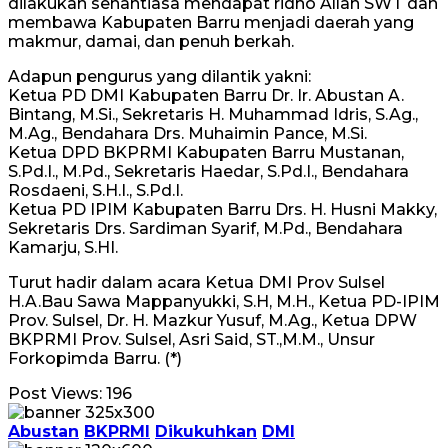
dilakukan senantiasa mendapat ridho Allah SWT dan
membawa Kabupaten Barru menjadi daerah yang
makmur, damai, dan penuh berkah.
Adapun pengurus yang dilantik yakni:
Ketua PD DMI Kabupaten Barru Dr. Ir. Abustan A.
Bintang, M.Si., Sekretaris H. Muhammad Idris, S.Ag.,
M.Ag., Bendahara Drs. Muhaimin Pance, M.Si.
Ketua DPD BKPRMI Kabupaten Barru Mustanan,
S.Pd.I., M.Pd., Sekretaris Haedar, S.Pd.I., Bendahara
Rosdaeni, S.H.I., S.Pd.I.
Ketua PD IPIM Kabupaten Barru Drs. H. Husni Makky,
Sekretaris Drs. Sardiman Syarif, M.Pd., Bendahara
Kamarju, S.HI.
Turut hadir dalam acara Ketua DMI Prov Sulsel
H.A.Bau Sawa Mappanyukki, S.H, M.H., Ketua PD-IPIM
Prov. Sulsel, Dr. H. Mazkur Yusuf, M.Ag., Ketua DPW
BKPRMI Prov. Sulsel, Asri Said, ST.,M.M., Unsur
Forkopimda Barru. (*)
Post Views:
196
Abustan
BKPRMI
Dikukuhkan
DMI