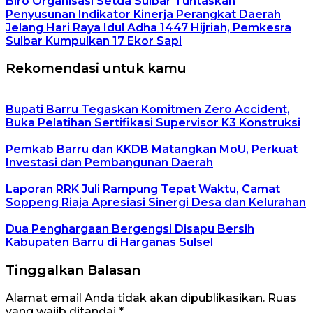
Biro Organisasi Setda Sulbar Tuntaskan
Penyusunan Indikator Kinerja Perangkat Daerah
Jelang Hari Raya Idul Adha 1447 Hijriah, Pemkesra
Sulbar Kumpulkan 17 Ekor Sapi
Rekomendasi untuk kamu
Bupati Barru Tegaskan Komitmen Zero Accident,
Buka Pelatihan Sertifikasi Supervisor K3 Konstruksi
Pemkab Barru dan KKDB Matangkan MoU, Perkuat
Investasi dan Pembangunan Daerah
Laporan RRK Juli Rampung Tepat Waktu, Camat
Soppeng Riaja Apresiasi Sinergi Desa dan Kelurahan
Dua Penghargaan Bergengsi Disapu Bersih
Kabupaten Barru di Harganas Sulsel
Tinggalkan Balasan
Alamat email Anda tidak akan dipublikasikan.
Ruas
yang wajib ditandai
*