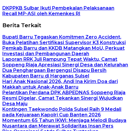
DKPPKB Sulbar Ikuti Pembekalan Pelaksanaan
Recall MP-ASI oleh Kemenkes RI
Berita Terkait
Bupati Barru Tegaskan Komitmen Zero Accident,
Buka Pelatihan Sertifikasi Supervisor K3 Konstruksi
Pemkab Barru dan KKDB Matangkan MoU, Perkuat
Investasi dan Pembangunan Daerah
Laporan RRK Juli Rampung Tepat Waktu, Camat
Soppeng Riaja Apresiasi Sinergi Desa dan Kelurahan
Dua Penghargaan Bergengsi Disapu Bersih
Kabupaten Barru di Harganas Sulsel
Hari Anak Nasional 2026, Andi Ina Kirim Doa dari
Makkah untuk Anak-Anak Barru
Pelantikan Perdana DPK ABPEDNAS Soppeng Riaja
Resmi Digelar, Camat Tekankan Sinergi Wujudkan
Desa Maju
Kontingen Taekwondo Polda Sulsel Raih 9 Medali
pada Kejuaraan Kapolri Cup Banten 2026
Momentum 65 Tahun IKWI: Menjaga Melodi Budaya
Nusantara dan Merawat Solidaritas Insan Pers