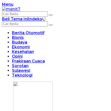
Langsung
Menu
ke
konten
Beli Tema Ini
Indeks
Berita Otomotif
Bisnis
Budaya
Ekonomi
Kesehatan
Opini
Prakiraan Cuaca
Sorotan
Sulawesi
Teknologi