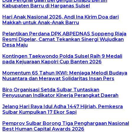
Dua Penghargaan Bergengsi Disapu Bersih
Kabupaten Barru di Harganas Sulsel
Hari Anak Nasional 2026, Andi Ina Kirim Doa dari
Makkah untuk Anak-Anak Barru
Pelantikan Perdana DPK ABPEDNAS Soppeng Riaja
Resmi Digelar, Camat Tekankan Sinergi Wujudkan
Desa Maju
Kontingen Taekwondo Polda Sulsel Raih 9 Medali
pada Kejuaraan Kapolri Cup Banten 2026
Momentum 65 Tahun IKWI: Menjaga Melodi Budaya
Nusantara dan Merawat Solidaritas Insan Pers
Biro Organisasi Setda Sulbar Tuntaskan
Penyusunan Indikator Kinerja Perangkat Daerah
Jelang Hari Raya Idul Adha 1447 Hijriah, Pemkesra
Sulbar Kumpulkan 17 Ekor Sapi
Pemprov Sulbar Borong Tiga Penghargaan Nasional
Best Human Capital Awards 2026