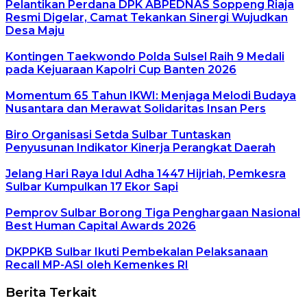
Pelantikan Perdana DPK ABPEDNAS Soppeng Riaja
Resmi Digelar, Camat Tekankan Sinergi Wujudkan
Desa Maju
Kontingen Taekwondo Polda Sulsel Raih 9 Medali
pada Kejuaraan Kapolri Cup Banten 2026
Momentum 65 Tahun IKWI: Menjaga Melodi Budaya
Nusantara dan Merawat Solidaritas Insan Pers
Biro Organisasi Setda Sulbar Tuntaskan
Penyusunan Indikator Kinerja Perangkat Daerah
Jelang Hari Raya Idul Adha 1447 Hijriah, Pemkesra
Sulbar Kumpulkan 17 Ekor Sapi
Pemprov Sulbar Borong Tiga Penghargaan Nasional
Best Human Capital Awards 2026
DKPPKB Sulbar Ikuti Pembekalan Pelaksanaan
Recall MP-ASI oleh Kemenkes RI
Berita Terkait