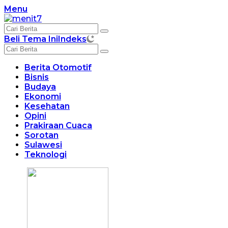
Langsung
Menu
ke
konten
Beli Tema Ini
Indeks
Berita Otomotif
Bisnis
Budaya
Ekonomi
Kesehatan
Opini
Prakiraan Cuaca
Sorotan
Sulawesi
Teknologi