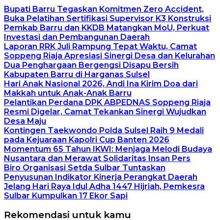
Bupati Barru Tegaskan Komitmen Zero Accident,
Buka Pelatihan Sertifikasi Supervisor K3 Konstruksi
Pemkab Barru dan KKDB Matangkan MoU, Perkuat
Investasi dan Pembangunan Daerah
Laporan RRK Juli Rampung Tepat Waktu, Camat
Soppeng Riaja Apresiasi Sinergi Desa dan Kelurahan
Dua Penghargaan Bergengsi Disapu Bersih
Kabupaten Barru di Harganas Sulsel
Hari Anak Nasional 2026, Andi Ina Kirim Doa dari
Makkah untuk Anak-Anak Barru
Pelantikan Perdana DPK ABPEDNAS Soppeng Riaja
Resmi Digelar, Camat Tekankan Sinergi Wujudkan
Desa Maju
Kontingen Taekwondo Polda Sulsel Raih 9 Medali
pada Kejuaraan Kapolri Cup Banten 2026
Momentum 65 Tahun IKWI: Menjaga Melodi Budaya
Nusantara dan Merawat Solidaritas Insan Pers
Biro Organisasi Setda Sulbar Tuntaskan
Penyusunan Indikator Kinerja Perangkat Daerah
Jelang Hari Raya Idul Adha 1447 Hijriah, Pemkesra
Sulbar Kumpulkan 17 Ekor Sapi
Rekomendasi untuk kamu