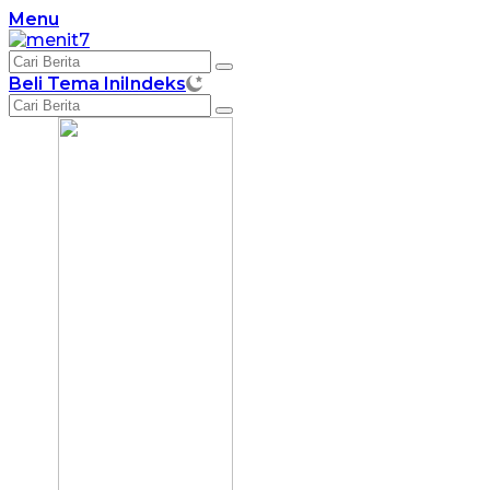
Langsung
Menu
ke
konten
Beli Tema Ini
Indeks