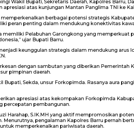
gi Wakil Bupati, Sekretaris Daerah, Kapolres Barru, D
 apresiasi atas kunjungan Mantan Panglima TNI ke Ka
emperkenalkan berbagai potensi strategis Kabupaten B
iki peran penting dalam mendukung konektivitas kaw
uga memiliki Pelabuhan Garongkong yang memperkuat po
onesia,” ujar Bupati Barru.
enjadi keunggulan strategis dalam mendukung arus lo
KN.
erkesan dengan sambutan yang diberikan Pemerintah K
sur pimpinan daerah.
l Bupati, Sekda, unsur Forkopimda. Rasanya aura pangl
ikan apresiasi atas kekompakan Forkopimda Kabupate
ong percepatan pembangunan.
zi Harahap, S.IK.MH yang aktif mempromosikan potensi
 Menurutnya, pengalaman Kapolres Barru pernah bertug
 untuk memperkenalkan pariwisata daerah.