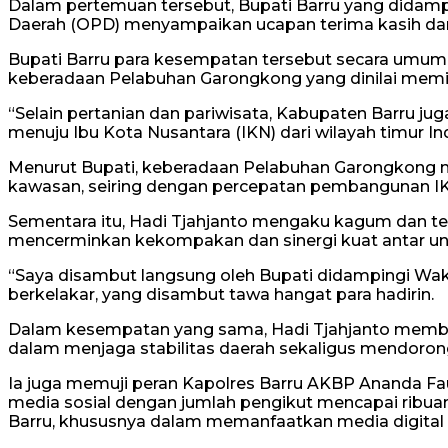
Dalam pertemuan tersebut, Bupati Barru yang didampin
Daerah (OPD) menyampaikan ucapan terima kasih dan
Bupati Barru para kesempatan tersebut secara umum m
keberadaan Pelabuhan Garongkong yang dinilai memil
“Selain pertanian dan pariwisata, Kabupaten Barru j
menuju Ibu Kota Nusantara (IKN) dari wilayah timur Ind
Menurut Bupati, keberadaan Pelabuhan Garongkong m
kawasan, seiring dengan percepatan pembangunan I
Sementara itu, Hadi Tjahjanto mengaku kagum dan t
mencerminkan kekompakan dan sinergi kuat antar un
“Saya disambut langsung oleh Bupati didampingi Waki
berkelakar, yang disambut tawa hangat para hadirin.
Dalam kesempatan yang sama, Hadi Tjahjanto member
dalam menjaga stabilitas daerah sekaligus mendor
Ia juga memuji peran Kapolres Barru AKBP Ananda Fau
media sosial dengan jumlah pengikut mencapai ribuan.
Barru, khususnya dalam memanfaatkan media digital