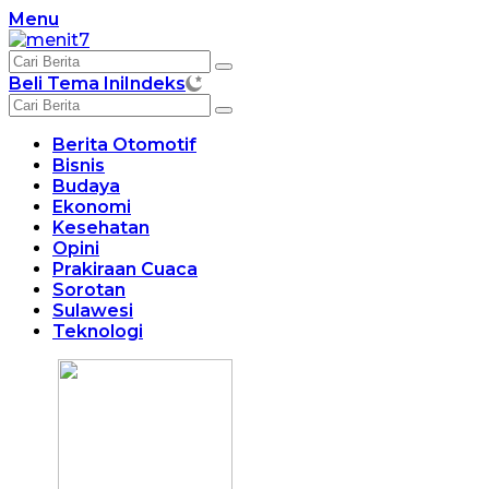
Langsung
Menu
ke
konten
Beli Tema Ini
Indeks
Berita Otomotif
Bisnis
Budaya
Ekonomi
Kesehatan
Opini
Prakiraan Cuaca
Sorotan
Sulawesi
Teknologi