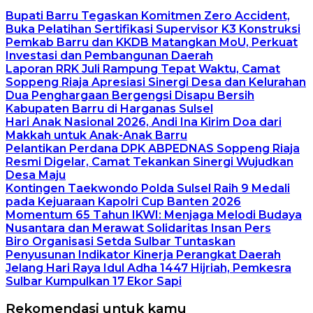
Bupati Barru Tegaskan Komitmen Zero Accident,
Buka Pelatihan Sertifikasi Supervisor K3 Konstruksi
Pemkab Barru dan KKDB Matangkan MoU, Perkuat
Investasi dan Pembangunan Daerah
Laporan RRK Juli Rampung Tepat Waktu, Camat
Soppeng Riaja Apresiasi Sinergi Desa dan Kelurahan
Dua Penghargaan Bergengsi Disapu Bersih
Kabupaten Barru di Harganas Sulsel
Hari Anak Nasional 2026, Andi Ina Kirim Doa dari
Makkah untuk Anak-Anak Barru
Pelantikan Perdana DPK ABPEDNAS Soppeng Riaja
Resmi Digelar, Camat Tekankan Sinergi Wujudkan
Desa Maju
Kontingen Taekwondo Polda Sulsel Raih 9 Medali
pada Kejuaraan Kapolri Cup Banten 2026
Momentum 65 Tahun IKWI: Menjaga Melodi Budaya
Nusantara dan Merawat Solidaritas Insan Pers
Biro Organisasi Setda Sulbar Tuntaskan
Penyusunan Indikator Kinerja Perangkat Daerah
Jelang Hari Raya Idul Adha 1447 Hijriah, Pemkesra
Sulbar Kumpulkan 17 Ekor Sapi
Rekomendasi untuk kamu