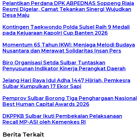
Pelantikan Perdana DPK ABPEDNAS Soppeng Riaja
Resmi Digelar, Camat Tekankan Sinergi Wujudkan
Desa Maju
Kontingen Taekwondo Polda Sulsel Raih 9 Medali
pada Kejuaraan Kapolri Cup Banten 2026
Momentum 65 Tahun IKWI: Menjaga Melodi Budaya
Nusantara dan Merawat Solidaritas Insan Pers
Biro Organisasi Setda Sulbar Tuntaskan
Penyusunan Indikator Kinerja Perangkat Daerah
Jelang Hari Raya Idul Adha 1447 Hijriah, Pemkesra
Sulbar Kumpulkan 17 Ekor Sapi
Pemprov Sulbar Borong Tiga Penghargaan Nasional
Best Human Capital Awards 2026
DKPPKB Sulbar Ikuti Pembekalan Pelaksanaan
Recall MP-ASI oleh Kemenkes RI
Berita Terkait