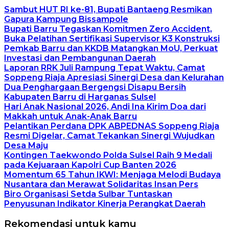
Sambut HUT RI ke-81, Bupati Bantaeng Resmikan
Gapura Kampung Bissampole
Bupati Barru Tegaskan Komitmen Zero Accident,
Buka Pelatihan Sertifikasi Supervisor K3 Konstruksi
Pemkab Barru dan KKDB Matangkan MoU, Perkuat
Investasi dan Pembangunan Daerah
Laporan RRK Juli Rampung Tepat Waktu, Camat
Soppeng Riaja Apresiasi Sinergi Desa dan Kelurahan
Dua Penghargaan Bergengsi Disapu Bersih
Kabupaten Barru di Harganas Sulsel
Hari Anak Nasional 2026, Andi Ina Kirim Doa dari
Makkah untuk Anak-Anak Barru
Pelantikan Perdana DPK ABPEDNAS Soppeng Riaja
Resmi Digelar, Camat Tekankan Sinergi Wujudkan
Desa Maju
Kontingen Taekwondo Polda Sulsel Raih 9 Medali
pada Kejuaraan Kapolri Cup Banten 2026
Momentum 65 Tahun IKWI: Menjaga Melodi Budaya
Nusantara dan Merawat Solidaritas Insan Pers
Biro Organisasi Setda Sulbar Tuntaskan
Penyusunan Indikator Kinerja Perangkat Daerah
Rekomendasi untuk kamu