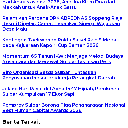
Hari Anak Nasional 2026, Andi Ina Kirim Doa dari
Makkah untuk Anak-Anak Barru
Pelantikan Perdana DPK ABPEDNAS Soppeng Riaja
Resmi Digelar, Camat Tekankan Sinergi Wujudkan
Desa Maju
Kontingen Taekwondo Polda Sulsel Raih 9 Medali
pada Kejuaraan Kapolri Cup Banten 2026
Momentum 65 Tahun IKWI: Menjaga Melodi Budaya
Nusantara dan Merawat Solidaritas Insan Pers
Biro Organisasi Setda Sulbar Tuntaskan
Penyusunan Indikator Kinerja Perangkat Daerah
Jelang Hari Raya Idul Adha 1447 Hijriah, Pemkesra
Sulbar Kumpulkan 17 Ekor Sapi
Pemprov Sulbar Borong Tiga Penghargaan Nasional
Best Human Capital Awards 2026
Berita Terkait