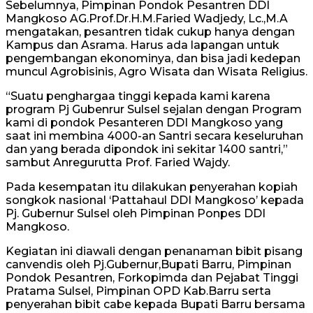
Sebelumnya, Pimpinan Pondok Pesantren DDI
Mangkoso AG.Prof.Dr.H.M.Faried Wadjedy, Lc.,M.A
mengatakan, pesantren tidak cukup hanya dengan
Kampus dan Asrama. Harus ada lapangan untuk
pengembangan ekonominya, dan bisa jadi kedepan
muncul Agrobisinis, Agro Wisata dan Wisata Religius.
“Suatu penghargaa tinggi kepada kami karena
program Pj Gubenrur Sulsel sejalan dengan Program
kami di pondok Pesanteren DDI Mangkoso yang
saat ini membina 4000-an Santri secara keseluruhan
dan yang berada dipondok ini sekitar 1400 santri,”
sambut Anregurutta Prof. Faried Wajdy.
Pada kesempatan itu dilakukan penyerahan kopiah
songkok nasional ‘Pattahaul DDI Mangkoso’ kepada
Pj. Gubernur Sulsel oleh Pimpinan Ponpes DDI
Mangkoso.
Kegiatan ini diawali dengan penanaman bibit pisang
canvendis oleh Pj.Gubernur,Bupati Barru, Pimpinan
Pondok Pesantren, Forkopimda dan Pejabat Tinggi
Pratama Sulsel, Pimpinan OPD Kab.Barru serta
penyerahan bibit cabe kepada Bupati Barru bersama