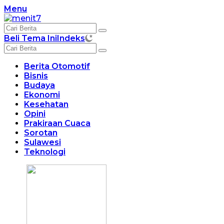
Langsung
Menu
ke
konten
Beli Tema Ini
Indeks
Berita Otomotif
Bisnis
Budaya
Ekonomi
Kesehatan
Opini
Prakiraan Cuaca
Sorotan
Sulawesi
Teknologi