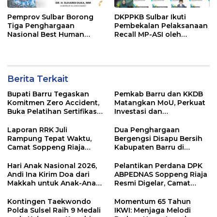
Pemprov Sulbar Borong
DKPPKB Sulbar Ikuti
Tiga Penghargaan
Pembekalan Pelaksanaan
Nasional Best Human
Recall MP-ASI oleh
Capital Awards 2026
Kemenkes RI
Berita Terkait
Bupati Barru Tegaskan
Pemkab Barru dan KKDB
Komitmen Zero Accident,
Matangkan MoU, Perkuat
Buka Pelatihan Sertifikasi
Investasi dan
Supervisor K3 Konstruksi
Pembangunan Daerah
Laporan RRK Juli
Dua Penghargaan
Rampung Tepat Waktu,
Bergengsi Disapu Bersih
Camat Soppeng Riaja
Kabupaten Barru di
Apresiasi Sinergi Desa
Harganas Sulsel
dan Kelurahan
Hari Anak Nasional 2026,
Pelantikan Perdana DPK
Andi Ina Kirim Doa dari
ABPEDNAS Soppeng Riaja
Makkah untuk Anak-Anak
Resmi Digelar, Camat
Barru
Tekankan Sinergi
Wujudkan Desa Maju
Kontingen Taekwondo
Momentum 65 Tahun
Polda Sulsel Raih 9 Medali
IKWI: Menjaga Melodi