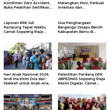
Komitmen Zero Accident,
Matangkan MoU, Perkuat
Buka Pelatihan Sertifikasi
Investasi dan
Supervisor K3 Konstruksi
Pembangunan Daerah
Laporan RRK Juli
Dua Penghargaan
Rampung Tepat Waktu,
Bergengsi Disapu Bersih
Camat Soppeng Riaja
Kabupaten Barru di
Apresiasi Sinergi Desa
Harganas Sulsel
dan Kelurahan
Hari Anak Nasional 2026,
Pelantikan Perdana DPK
Andi Ina Kirim Doa dari
ABPEDNAS Soppeng Riaja
Makkah untuk Anak-Anak
Resmi Digelar, Camat
Barru
Tekankan Sinergi
Wujudkan Desa Maju