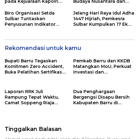
pada Kejuaraan Kapolri
Budaya Nusantara dan
Cup Banten 2026
Merawat Solidaritas Insan
Pers
Biro Organisasi Setda
Jelang Hari Raya Idul Adha
Sulbar Tuntaskan
1447 Hijriah, Pemkesra
Penyusunan Indikator
Sulbar Kumpulkan 17 Ekor
Kinerja Perangkat Daerah
Sapi
Rekomendasi untuk kamu
Bupati Barru Tegaskan
Pemkab Barru dan KKDB
Komitmen Zero Accident,
Matangkan MoU, Perkuat
Buka Pelatihan Sertifikasi
Investasi dan
Supervisor K3 Konstruksi
Pembangunan Daerah
Laporan RRK Juli
Dua Penghargaan
Rampung Tepat Waktu,
Bergengsi Disapu Bersih
Camat Soppeng Riaja
Kabupaten Barru di
Apresiasi Sinergi Desa
Harganas Sulsel
dan Kelurahan
Tinggalkan Balasan