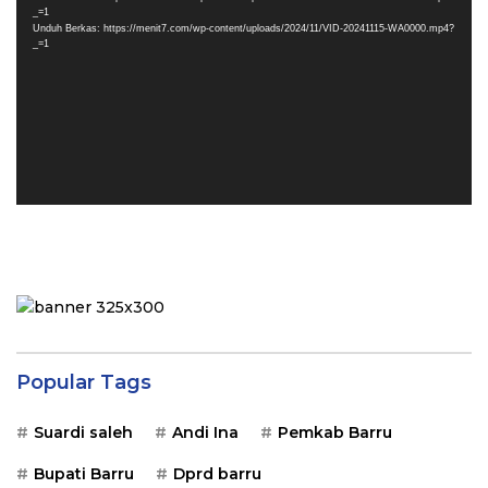
_=1
Unduh Berkas: https://menit7.com/wp-content/uploads/2024/11/VID-20241115-WA0000.mp4?
_=1
Popular Tags
Suardi saleh
Andi Ina
Pemkab Barru
Bupati Barru
Dprd barru