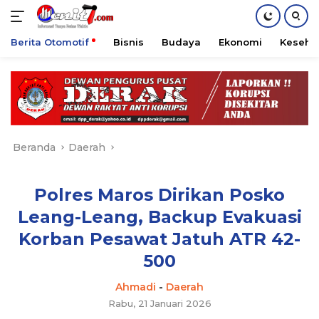
Berita Otomotif
Bisnis
Budaya
Ekonomi
Keseha
Langsung
ke
konten
Beranda
Daerah
​Polres Maros Dirikan Posko
Leang-Leang, Backup Evakuasi
Korban Pesawat Jatuh ATR 42-
500
Ahmadi
-
Daerah
Rabu, 21 Januari 2026