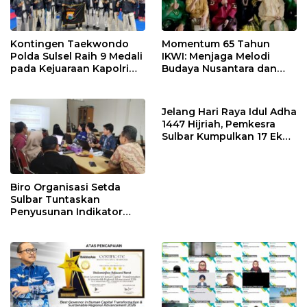
Kontingen Taekwondo
Momentum 65 Tahun
Polda Sulsel Raih 9 Medali
IKWI: Menjaga Melodi
pada Kejuaraan Kapolri
Budaya Nusantara dan
Cup Banten 2026
Merawat Solidaritas Insan
Pers
Jelang Hari Raya Idul Adha
1447 Hijriah, Pemkesra
Sulbar Kumpulkan 17 Ekor
Sapi
Biro Organisasi Setda
Sulbar Tuntaskan
Penyusunan Indikator
Kinerja Perangkat Daerah