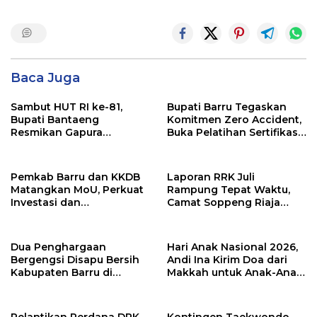
Baca Juga
Sambut HUT RI ke-81,
Bupati Barru Tegaskan
Bupati Bantaeng
Komitmen Zero Accident,
Resmikan Gapura
Buka Pelatihan Sertifikasi
Kampung Bissampole
Supervisor K3 Konstruksi
Pemkab Barru dan KKDB
Laporan RRK Juli
Matangkan MoU, Perkuat
Rampung Tepat Waktu,
Investasi dan
Camat Soppeng Riaja
Pembangunan Daerah
Apresiasi Sinergi Desa
dan Kelurahan
Dua Penghargaan
Hari Anak Nasional 2026,
Bergengsi Disapu Bersih
Andi Ina Kirim Doa dari
Kabupaten Barru di
Makkah untuk Anak-Anak
Harganas Sulsel
Barru
Pelantikan Perdana DPK
Kontingen Taekwondo