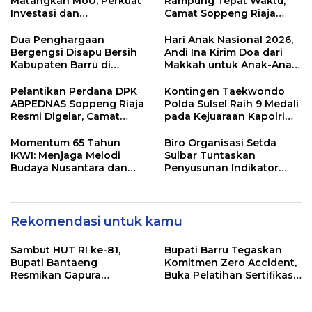
Matangkan MoU, Perkuat
Rampung Tepat Waktu,
Investasi dan
Camat Soppeng Riaja
Pembangunan Daerah
Apresiasi Sinergi Desa
dan Kelurahan
Dua Penghargaan
Hari Anak Nasional 2026,
Bergengsi Disapu Bersih
Andi Ina Kirim Doa dari
Kabupaten Barru di
Makkah untuk Anak-Anak
Harganas Sulsel
Barru
Pelantikan Perdana DPK
Kontingen Taekwondo
ABPEDNAS Soppeng Riaja
Polda Sulsel Raih 9 Medali
Resmi Digelar, Camat
pada Kejuaraan Kapolri
Tekankan Sinergi
Cup Banten 2026
Wujudkan Desa Maju
Momentum 65 Tahun
Biro Organisasi Setda
IKWI: Menjaga Melodi
Sulbar Tuntaskan
Budaya Nusantara dan
Penyusunan Indikator
Merawat Solidaritas Insan
Kinerja Perangkat Daerah
Pers
Rekomendasi untuk kamu
Sambut HUT RI ke-81,
Bupati Barru Tegaskan
Bupati Bantaeng
Komitmen Zero Accident,
Resmikan Gapura
Buka Pelatihan Sertifikasi
Kampung Bissampole
Supervisor K3 Konstruksi