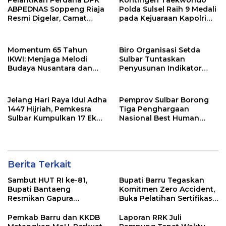
ABPEDNAS Soppeng Riaja
Polda Sulsel Raih 9 Medali
Resmi Digelar, Camat
pada Kejuaraan Kapolri
Tekankan Sinergi
Cup Banten 2026
Wujudkan Desa Maju
Momentum 65 Tahun
Biro Organisasi Setda
IKWI: Menjaga Melodi
Sulbar Tuntaskan
Budaya Nusantara dan
Penyusunan Indikator
Merawat Solidaritas Insan
Kinerja Perangkat Daerah
Pers
Jelang Hari Raya Idul Adha
Pemprov Sulbar Borong
1447 Hijriah, Pemkesra
Tiga Penghargaan
Sulbar Kumpulkan 17 Ekor
Nasional Best Human
Sapi
Capital Awards 2026
Berita Terkait
Sambut HUT RI ke-81,
Bupati Barru Tegaskan
Bupati Bantaeng
Komitmen Zero Accident,
Resmikan Gapura
Buka Pelatihan Sertifikasi
Kampung Bissampole
Supervisor K3 Konstruksi
Pemkab Barru dan KKDB
Laporan RRK Juli