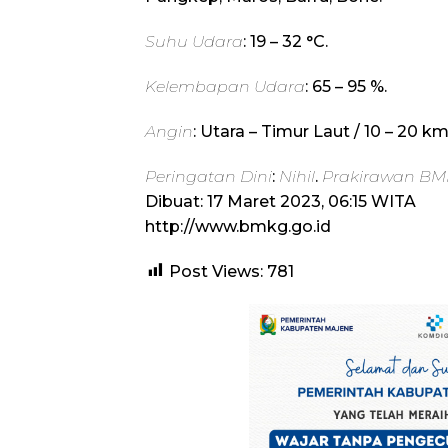
Suhu Udara
: 19 – 32 °C.
Kelembapan Udara
: 65 – 95 %.
Angin
: Utara – Timur Laut / 10 – 20 k
Peringatan Dini
:
Nihil
.
Prakirawan BM
Dibuat: 17 Maret 2023, 06:15 WITA
http://www.bmkg.go.id
Post Views:
781