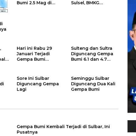
Bumi 2.5 Mag di
Sulsel, BMKG
Polman
Peringatkan
Waspada Gempa
Susulan
di
nya
,
Hari ini Rabu 29
Sulteng dan Sultra
Januari Terjadi
Diguncang Gempa
ali
Gempa Bumi
Bumi 6.1 dan 4.7
Tektonik 3.5
Magnitudo
Magnitudo di Lutim
Sore Ini Sulbar
Seminggu Sulbar
di
Diguncang Gempa
Diguncang Dua Kali
Lagi
Gempa Bumi
Gempa Bumi Kembali Terjadi di Sulbar, Ini
Pusatnya