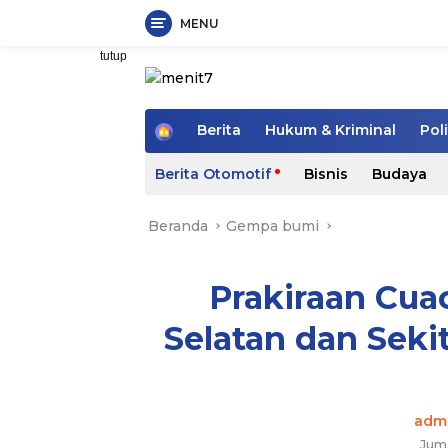
MENU
Langsung
tutup
ke
konten
H
Berita
Hukum & Kriminal
Poli
o
m
Berita Otomotif
Bisnis
Budaya
e
Beranda
Gempa bumi
Prakiraan Cua
Selatan dan Sekit
adm
Jum