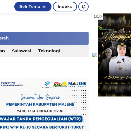
Beli Tema Ini
Indeks
tutup
erah
an
Sulawesi
Teknologi