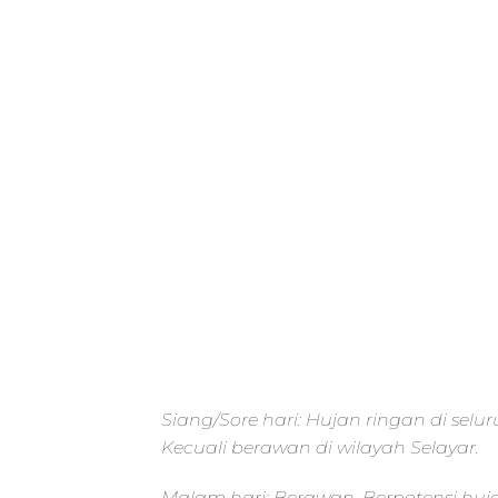
Siang/Sore hari: Hujan ringan di selu
Kecuali berawan di wilayah Selayar.
Malam hari: Berawan. Berpotensi huj