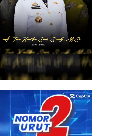
utar
eo