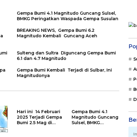
Gempa Bumi 4.1 Magnitudo Guncang Sulsel,
BMKG Peringatkan Waspada Gempa Susulan
BREAKING NEWS, Gempa Bumi 6.2
ga
Magnitudo Kembali Guncang Aceh
Po
Bumi
Sulteng dan Sultra Diguncang Gempa Bumi
6.1 dan 4.7 Magnitudo
S
A
mpa
Gempa Bumi Kembali Terjadi di Sulbar, Ini
Magnitudonya
P
B
D
Hari ini 14 Februari
Gempa Bumi 4.1
2025 Terjadi Gempa
Magnitudo Guncang
Ber
Bumi 2.5 Mag di
Sulsel, BMKG
Polman
Peringatkan
Waspada Gempa
I