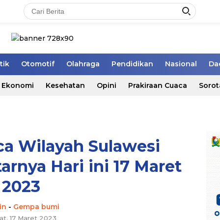
tik
Otomotif
Olahraga
Pendidikan
Nasional
Da
Ekonomi
Kesehatan
Opini
Prakiraan Cuaca
Sorot
ca Wilayah Sulawesi
arnya Hari ini 17 Maret
2023
in
-
Gempa bumi
at, 17 Maret 2023