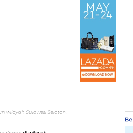
ruh wilayah Sulawesi Selatan.
Be
an ringan
di wilayah