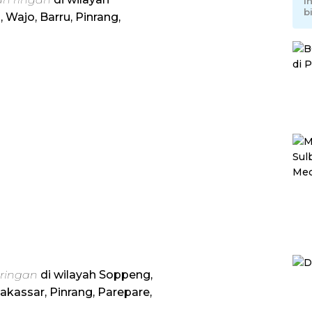
I
b
 Wajo, Barru, Pinrang,
 ringan
di wilayah Soppeng,
akassar, Pinrang, Parepare,