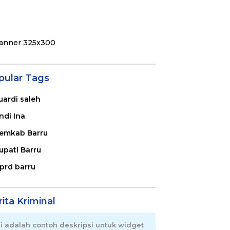
pular Tags
uardi saleh
ndi Ina
emkab Barru
upati Barru
prd barru
ita Kriminal
ni adalah contoh deskripsi untuk widget