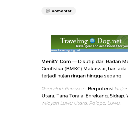
Komentar
Menit7. Com
— Dikutip dari Badan Me
Geofisika (BMKG) Makassar, hari ada
terjadi hujan ringan hingga sedang.
Pagi Hari
:
Berawan
. Berpotensi
Huja
Utara, Tana Toraja, Enrekang, Sidrap,
wilayah Luwu Utara, Palopo, Luwu.