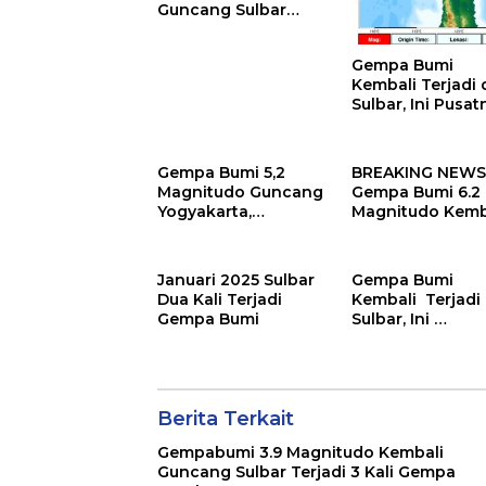
Guncang Sulbar
Terjadi 3 Kali Gempa
Susulan
Gempa Bumi
Kembali Terjadi 
Sulbar, Ini Pusat
Gempa Bumi 5,2
BREAKING NEWS
Magnitudo Guncang
Gempa Bumi 6.2
Yogyakarta,
Magnitudo Kemb
Getarannya
Guncang Aceh
Dirasakan Hingga
Pacitan
Januari 2025 Sulbar
Gempa Bumi
Dua Kali Terjadi
Kembali Terjadi 
Gempa Bumi
Sulbar, Ini
Magnitudonya
Berita Terkait
Gempabumi 3.9 Magnitudo Kembali
Guncang Sulbar Terjadi 3 Kali Gempa