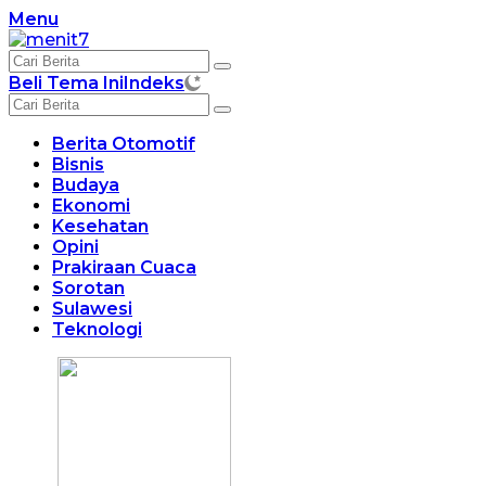
Langsung
Menu
ke
konten
Beli Tema Ini
Indeks
Berita Otomotif
Bisnis
Budaya
Ekonomi
Kesehatan
Opini
Prakiraan Cuaca
Sorotan
Sulawesi
Teknologi