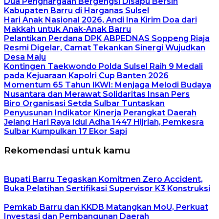
Dua Penghargaan Bergengsi Disapu Bersih
Kabupaten Barru di Harganas Sulsel
Hari Anak Nasional 2026, Andi Ina Kirim Doa dari
Makkah untuk Anak-Anak Barru
Pelantikan Perdana DPK ABPEDNAS Soppeng Riaja
Resmi Digelar, Camat Tekankan Sinergi Wujudkan
Desa Maju
Kontingen Taekwondo Polda Sulsel Raih 9 Medali
pada Kejuaraan Kapolri Cup Banten 2026
Momentum 65 Tahun IKWI: Menjaga Melodi Budaya
Nusantara dan Merawat Solidaritas Insan Pers
Biro Organisasi Setda Sulbar Tuntaskan
Penyusunan Indikator Kinerja Perangkat Daerah
Jelang Hari Raya Idul Adha 1447 Hijriah, Pemkesra
Sulbar Kumpulkan 17 Ekor Sapi
Rekomendasi untuk kamu
Bupati Barru Tegaskan Komitmen Zero Accident,
Buka Pelatihan Sertifikasi Supervisor K3 Konstruksi
Pemkab Barru dan KKDB Matangkan MoU, Perkuat
Investasi dan Pembangunan Daerah