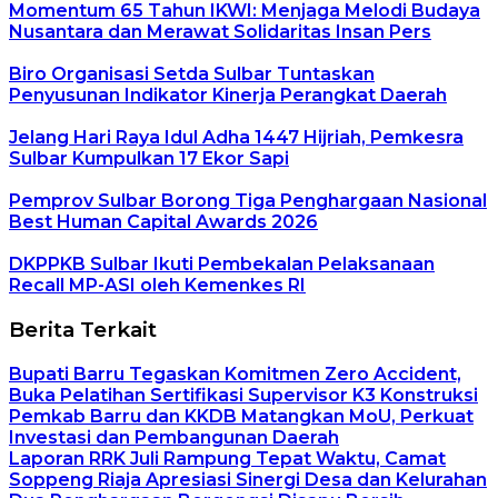
Momentum 65 Tahun IKWI: Menjaga Melodi Budaya
Nusantara dan Merawat Solidaritas Insan Pers
Biro Organisasi Setda Sulbar Tuntaskan
Penyusunan Indikator Kinerja Perangkat Daerah
Jelang Hari Raya Idul Adha 1447 Hijriah, Pemkesra
Sulbar Kumpulkan 17 Ekor Sapi
Pemprov Sulbar Borong Tiga Penghargaan Nasional
Best Human Capital Awards 2026
DKPPKB Sulbar Ikuti Pembekalan Pelaksanaan
Recall MP-ASI oleh Kemenkes RI
Berita Terkait
Bupati Barru Tegaskan Komitmen Zero Accident,
Buka Pelatihan Sertifikasi Supervisor K3 Konstruksi
Pemkab Barru dan KKDB Matangkan MoU, Perkuat
Investasi dan Pembangunan Daerah
Laporan RRK Juli Rampung Tepat Waktu, Camat
Soppeng Riaja Apresiasi Sinergi Desa dan Kelurahan