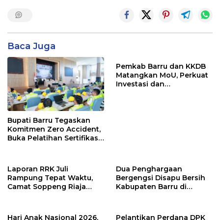
Baca Juga
Pemkab Barru dan KKDB
Matangkan MoU, Perkuat
Investasi dan
Pembangunan Daerah
Bupati Barru Tegaskan
Komitmen Zero Accident,
Buka Pelatihan Sertifikasi
Supervisor K3 Konstruksi
Laporan RRK Juli
Dua Penghargaan
Rampung Tepat Waktu,
Bergengsi Disapu Bersih
Camat Soppeng Riaja
Kabupaten Barru di
Apresiasi Sinergi Desa
Harganas Sulsel
dan Kelurahan
Hari Anak Nasional 2026,
Pelantikan Perdana DPK