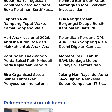
Bupati Barru Tegaskan
Pemkab Barru dan KKDB
Komitmen Zero Accident,
Matangkan MoU, Perkuat
Buka Pelatihan Sertifikasi
Investasi dan
Supervisor K3 Konstruksi
Pembangunan Daerah
Laporan RRK Juli
Dua Penghargaan
Rampung Tepat Waktu,
Bergengsi Disapu Bersih
Camat Soppeng Riaja
Kabupaten Barru di
Apresiasi Sinergi Desa
Harganas Sulsel
dan Kelurahan
Hari Anak Nasional 2026,
Pelantikan Perdana DPK
Andi Ina Kirim Doa dari
ABPEDNAS Soppeng Riaja
Makkah untuk Anak-Anak
Resmi Digelar, Camat
Barru
Tekankan Sinergi
Wujudkan Desa Maju
Kontingen Taekwondo
Momentum 65 Tahun
Polda Sulsel Raih 9 Medali
IKWI: Menjaga Melodi
pada Kejuaraan Kapolri
Budaya Nusantara dan
Cup Banten 2026
Merawat Solidaritas Insan
Pers
Biro Organisasi Setda
Jelang Hari Raya Idul Adha
Sulbar Tuntaskan
1447 Hijriah, Pemkesra
Penyusunan Indikator
Sulbar Kumpulkan 17 Ekor
Kinerja Perangkat Daerah
Sapi
Rekomendasi untuk kamu