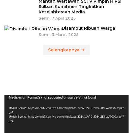
Mantan Wartawan SCTV Pimpin HIPSI
Sulbar, Komitmen Tingkatkan
Kesejahteraan Media
Senin, 7 April 2025
Disambut Ribuan Warga
Senin, 3 Maret 2025
Selengkapnya
Pemutar
Media error: Format(s) not supported or source(s) not found
Video
Unduh Berkas: https://menit7.com/wp-content/uploads/2024/11/VID-20241115-WA0000.mp4?
_=1
Unduh Berkas: https://menit7.com/wp-content/uploads/2024/11/VID-20241115-WA0000.mp4?
_=1