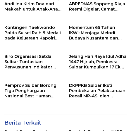
Andi Ina Kirim Doa dari
ABPEDNAS Soppeng Riaja
Makkah untuk Anak-Anak
Resmi Digelar, Camat
Barru
Tekankan Sinergi
Wujudkan Desa Maju
Kontingen Taekwondo
Momentum 65 Tahun
Polda Sulsel Raih 9 Medali
IKWI: Menjaga Melodi
pada Kejuaraan Kapolri
Budaya Nusantara dan
Cup Banten 2026
Merawat Solidaritas Insan
Pers
Biro Organisasi Setda
Jelang Hari Raya Idul Adha
Sulbar Tuntaskan
1447 Hijriah, Pemkesra
Penyusunan Indikator
Sulbar Kumpulkan 17 Ekor
Kinerja Perangkat Daerah
Sapi
Pemprov Sulbar Borong
DKPPKB Sulbar Ikuti
Tiga Penghargaan
Pembekalan Pelaksanaan
Nasional Best Human
Recall MP-ASI oleh
Capital Awards 2026
Kemenkes RI
Berita Terkait