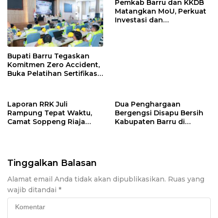
Pemkab Barru dan KKDB
Matangkan MoU, Perkuat
Investasi dan
Pembangunan Daerah
Bupati Barru Tegaskan
Komitmen Zero Accident,
Buka Pelatihan Sertifikasi
Supervisor K3 Konstruksi
Laporan RRK Juli
Dua Penghargaan
Rampung Tepat Waktu,
Bergengsi Disapu Bersih
Camat Soppeng Riaja
Kabupaten Barru di
Apresiasi Sinergi Desa
Harganas Sulsel
dan Kelurahan
Tinggalkan Balasan
Alamat email Anda tidak akan dipublikasikan.
Ruas yang
wajib ditandai
*