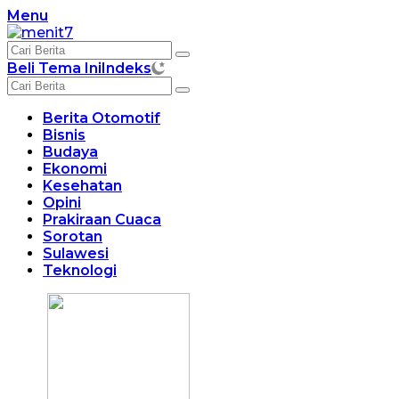
Langsung
Menu
ke
konten
Beli Tema Ini
Indeks
Berita Otomotif
Bisnis
Budaya
Ekonomi
Kesehatan
Opini
Prakiraan Cuaca
Sorotan
Sulawesi
Teknologi