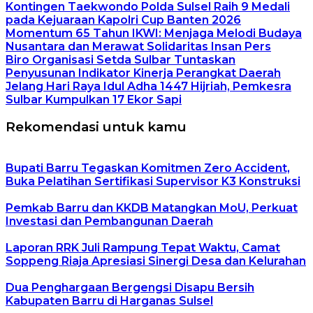
Kontingen Taekwondo Polda Sulsel Raih 9 Medali
pada Kejuaraan Kapolri Cup Banten 2026
Momentum 65 Tahun IKWI: Menjaga Melodi Budaya
Nusantara dan Merawat Solidaritas Insan Pers
Biro Organisasi Setda Sulbar Tuntaskan
Penyusunan Indikator Kinerja Perangkat Daerah
Jelang Hari Raya Idul Adha 1447 Hijriah, Pemkesra
Sulbar Kumpulkan 17 Ekor Sapi
Rekomendasi untuk kamu
Bupati Barru Tegaskan Komitmen Zero Accident,
Buka Pelatihan Sertifikasi Supervisor K3 Konstruksi
Pemkab Barru dan KKDB Matangkan MoU, Perkuat
Investasi dan Pembangunan Daerah
Laporan RRK Juli Rampung Tepat Waktu, Camat
Soppeng Riaja Apresiasi Sinergi Desa dan Kelurahan
Dua Penghargaan Bergengsi Disapu Bersih
Kabupaten Barru di Harganas Sulsel