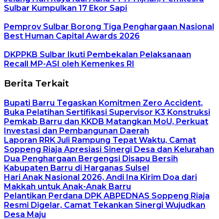
Sulbar Kumpulkan 17 Ekor Sapi
Pemprov Sulbar Borong Tiga Penghargaan Nasional
Best Human Capital Awards 2026
DKPPKB Sulbar Ikuti Pembekalan Pelaksanaan
Recall MP-ASI oleh Kemenkes RI
Berita Terkait
Bupati Barru Tegaskan Komitmen Zero Accident,
Buka Pelatihan Sertifikasi Supervisor K3 Konstruksi
Pemkab Barru dan KKDB Matangkan MoU, Perkuat
Investasi dan Pembangunan Daerah
Laporan RRK Juli Rampung Tepat Waktu, Camat
Soppeng Riaja Apresiasi Sinergi Desa dan Kelurahan
Dua Penghargaan Bergengsi Disapu Bersih
Kabupaten Barru di Harganas Sulsel
Hari Anak Nasional 2026, Andi Ina Kirim Doa dari
Makkah untuk Anak-Anak Barru
Pelantikan Perdana DPK ABPEDNAS Soppeng Riaja
Resmi Digelar, Camat Tekankan Sinergi Wujudkan
Desa Maju