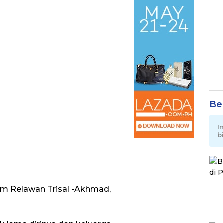
Be
I
b
Tim Relawan Trisal -Akhmad,