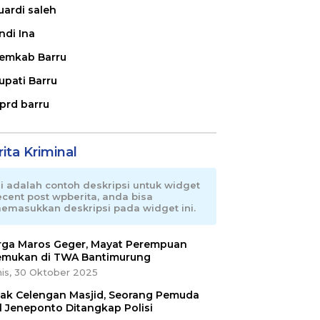
uardi saleh
ndi Ina
emkab Barru
upati Barru
prd barru
ita Kriminal
ni adalah contoh deskripsi untuk widget
ecent post wpberita, anda bisa
emasukkan deskripsi pada widget ini.
ga Maros Geger, Mayat Perempuan
emukan di TWA Bantimurung
is, 30 Oktober 2025
ak Celengan Masjid, Seorang Pemuda
l Jeneponto Ditangkap Polisi