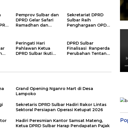
Pemkab Mamuju
Persiapan Operasi
Ketupat 2026
n
Pemprov Sulbar dan
Sekretariat DPRD
DPRD Gelar Safari
Sulbar Raih
DPRD
Ramadhan dan
Penghargaan OPD
Kunjungi Proyek
Muzakki Terbaik
ak
Pembangunan di
2025
Pasangkayu
Peringati Hari
DPRD Sulbar
ar
Pahlawan Ketua
Finalisasi Ranperda
n
DPRD Sulbar Ikuti
Perubahan Tentang
Upacara dan Ziarah
Perusda Sebuku
Makam Pahlawan di
Energi Malaqbi
TMP Pati’di
na
Grand Opening Nganro Mart di Desa
Lampoko
gi
Sekretaris DPRD Sulbar Hadiri Rakor Lintas
Sektoral Persiapan Operasi Ketupat 2026
Po
tor
Hadiri Peresmian Kantor Samsat Mateng,
Ketua DPRD Sulbar Harap Pendapatan Pajak