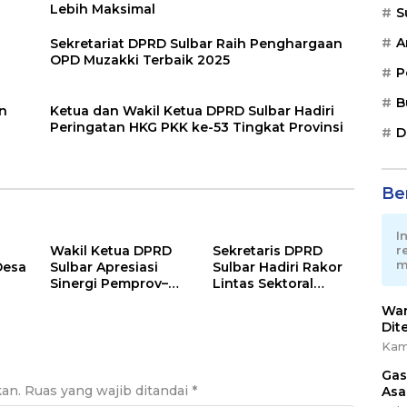
Lebih Maksimal
S
A
Sekretariat DPRD Sulbar Raih Penghargaan
OPD Muzakki Terbaik 2025
P
B
n
Ketua dan Wakil Ketua DPRD Sulbar Hadiri
Peringatan HKG PKK ke-53 Tingkat Provinsi
D
Ber
I
r
Wakil Ketua DPRD
Sekretaris DPRD
m
Desa
Sulbar Apresiasi
Sulbar Hadiri Rakor
Sinergi Pemprov–
Lintas Sektoral
Pemkab Mamuju
Persiapan Operasi
War
Ketupat 2026
Dit
Kam
Gas
kan.
Ruas yang wajib ditandai
*
Asa