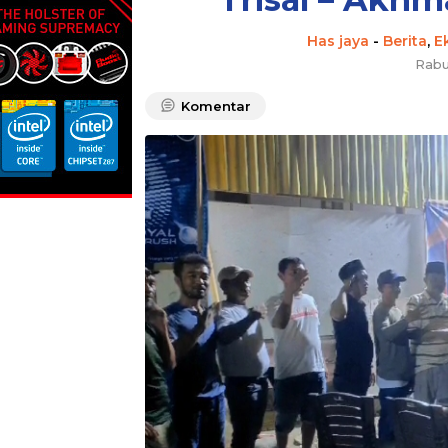
Has jaya
-
Berita
,
E
Rabu
Komentar