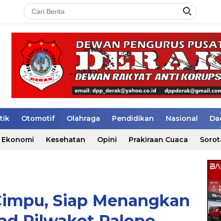
tik
Otomotif
Olahraga
Pendidikan
Nasional
Da
Ekonomi
Kesehatan
Opini
Prakiraan Cuaca
Sorot
Cimpu, Siap Menangkan
ad Pilwakot Palopo