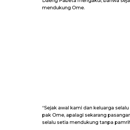
Daeng Pabeta mengakui, bahwa sejak
mendukung Ome.
“Sejak awal kami dan keluarga selal
pak Ome, apalagi sekarang pasangan
selalu setia mendukung tanpa pamrih