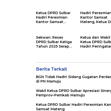
Mamuju
Ketua DPRD Sulbar
Hadiri Peresmia
Hadiri Peresmian
Kantor Samsat
Kantor Samsat
Mateng, Ketua 
Mateng
Sulbar Harap
Pendapatan Paj
Lebih Maksimal
Sekwan: Reses
Ketua dan Wakil
DPRD Sulbar Ketiga
Ketua DPRD Sulb
Tahun 2025 Serap
Hadiri Peringata
Aspirasi Guna
HKG PKK ke-53
Perencanaan
Tingkat Provinsi
Pembangunan
Tepat Sasaran
Berita Terkait
BGN Tidak Hadiri Sidang Gugatan Perda
di PN Mamuju
Wakil Ketua DPRD Sulbar Apresiasi Siner
Pemprov–Pemkab Mamuju
Ketua DPRD Sulbar Hadiri Peresmian Kan
Samsat Mateng