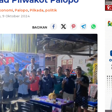
konomi
,
Palopo
,
Pilkada
,
politik
, 9 Oktober 2024
BAGIKAN