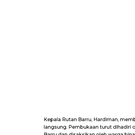
Kepala Rutan Barru, Hardiman, memb
langsung. Pembukaan turut dihadiri o
Barru dan disaksikan oleh warga bina