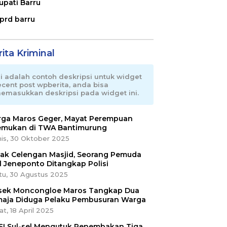
upati Barru
prd barru
ita Kriminal
ni adalah contoh deskripsi untuk widget
ecent post wpberita, anda bisa
emasukkan deskripsi pada widget ini.
ga Maros Geger, Mayat Perempuan
emukan di TWA Bantimurung
is, 30 Oktober 2025
ak Celengan Masjid, Seorang Pemuda
l Jeneponto Ditangkap Polisi
tu, 30 Agustus 2025
sek Moncongloe Maros Tangkap Dua
aja Diduga Pelaku Pembusuran Warga
t, 18 April 2025
SI Sul-sel Mengutuk Penembakan Tiga