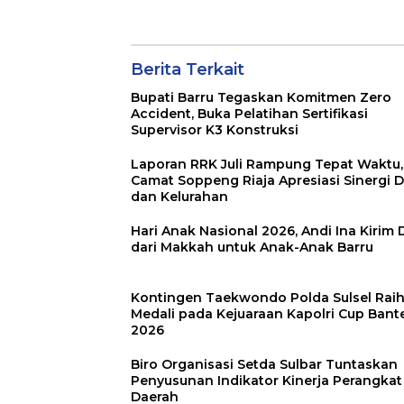
Penyusunan
Kumpulkan 17 E
Indikator Kinerja
Sapi
Perangkat Daerah
Berita Terkait
Bupati Barru Tegaskan Komitmen Zero
Accident, Buka Pelatihan Sertifikasi
Supervisor K3 Konstruksi
Laporan RRK Juli Rampung Tepat Waktu,
Camat Soppeng Riaja Apresiasi Sinergi 
dan Kelurahan
Hari Anak Nasional 2026, Andi Ina Kirim
dari Makkah untuk Anak-Anak Barru
Kontingen Taekwondo Polda Sulsel Raih
Medali pada Kejuaraan Kapolri Cup Bant
2026
Biro Organisasi Setda Sulbar Tuntaskan
Penyusunan Indikator Kinerja Perangkat
Daerah