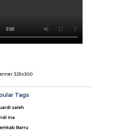
pular Tags
uardi saleh
ndi Ina
emkab Barru