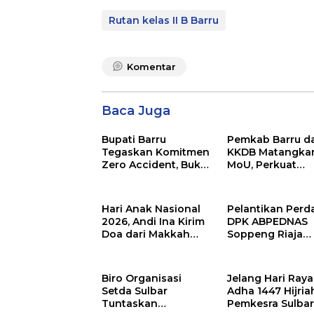
Rutan kelas II B Barru
Komentar
Baca Juga
Bupati Barru
Pemkab Barru d
Tegaskan Komitmen
KKDB Matangka
Zero Accident, Buka
MoU, Perkuat
Pelatihan Sertifikasi
Investasi dan
Supervisor K3
Pembangunan
Konstruksi
Daerah
Hari Anak Nasional
Pelantikan Perd
2026, Andi Ina Kirim
DPK ABPEDNAS
Doa dari Makkah
Soppeng Riaja
untuk Anak-Anak
Resmi Digelar,
Barru
Camat Tekanka
Sinergi Wujudka
Biro Organisasi
Jelang Hari Raya
Desa Maju
Setda Sulbar
Adha 1447 Hijria
Tuntaskan
Pemkesra Sulba