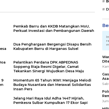
kor
Nasional Best
MP-ASI oleh
B
Human Capital
Kemenkes RI
D
Awards 2026
Ber
Pemkab Barru dan KKDB Matangkan MoU,
Perkuat Investasi dan Pembangunan Daerah
I
r
Dua Penghargaan Bergengsi Disapu Bersih
m
Desa
Kabupaten Barru di Harganas Sulsel
War
Dit
 Doa
Pelantikan Perdana DPK ABPEDNAS
Kam
Soppeng Riaja Resmi Digelar, Camat
Tekankan Sinergi Wujudkan Desa Maju
Gas
Asa
 9
Momentum 65 Tahun IKWI: Menjaga Melodi
Sab
en
Budaya Nusantara dan Merawat Solidaritas
Insan Pers
Pol
Rem
Jelang Hari Raya Idul Adha 1447 Hijriah,
Juma
Pemkesra Sulbar Kumpulkan 17 Ekor Sapi
HIP