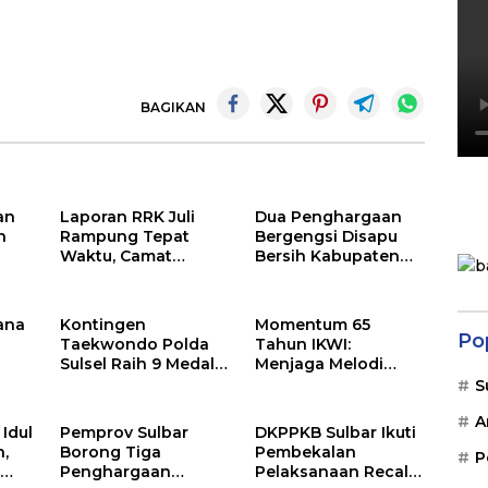
BAGIKAN
an
Laporan RRK Juli
Dua Penghargaan
n
Rampung Tepat
Bergengsi Disapu
Waktu, Camat
Bersih Kabupaten
Soppeng Riaja
Barru di Harganas
Apresiasi Sinergi
Sulsel
Desa dan Kelurahan
ana
Kontingen
Momentum 65
Po
Taekwondo Polda
Tahun IKWI:
Sulsel Raih 9 Medali
Menjaga Melodi
pada Kejuaraan
Budaya Nusantara
S
n
Kapolri Cup Banten
dan Merawat
A
n
2026
Solidaritas Insan
 Idul
Pemprov Sulbar
DKPPKB Sulbar Ikuti
Pers
h,
Borong Tiga
Pembekalan
P
r
Penghargaan
Pelaksanaan Recall