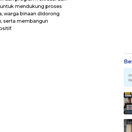
u untuk mendukung proses
a, warga binaan didorong
an, serta membangun
itif.
Be
I
b