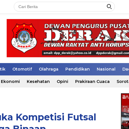
tik
Otomotif
Olahraga
Pendidikan
Nasional
Da
Ekonomi
Kesehatan
Opini
Prakiraan Cuaca
Sorot
ka Kompetisi Futsal
ga Binaan