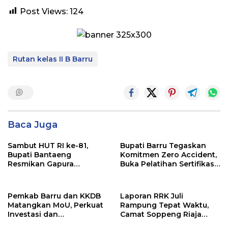
Post Views:
124
Rutan kelas II B Barru
Baca Juga
Sambut HUT RI ke-81,
Bupati Barru Tegaskan
Bupati Bantaeng
Komitmen Zero Accident,
Resmikan Gapura
Buka Pelatihan Sertifikasi
Kampung Bissampole
Supervisor K3 Konstruksi
Pemkab Barru dan KKDB
Laporan RRK Juli
Matangkan MoU, Perkuat
Rampung Tepat Waktu,
Investasi dan
Camat Soppeng Riaja
Pembangunan Daerah
Apresiasi Sinergi Desa