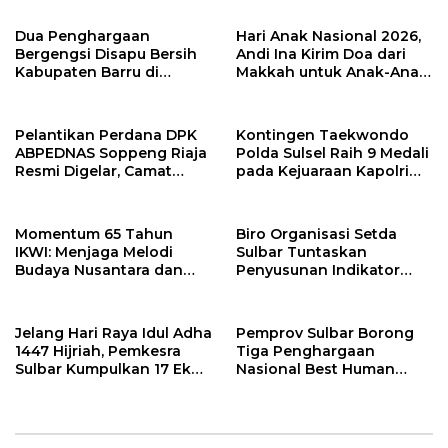
dan Kelurahan
Dua Penghargaan
Hari Anak Nasional 2026,
Bergengsi Disapu Bersih
Andi Ina Kirim Doa dari
Kabupaten Barru di
Makkah untuk Anak-Anak
Harganas Sulsel
Barru
Pelantikan Perdana DPK
Kontingen Taekwondo
ABPEDNAS Soppeng Riaja
Polda Sulsel Raih 9 Medali
Resmi Digelar, Camat
pada Kejuaraan Kapolri
Tekankan Sinergi
Cup Banten 2026
Wujudkan Desa Maju
Momentum 65 Tahun
Biro Organisasi Setda
IKWI: Menjaga Melodi
Sulbar Tuntaskan
Budaya Nusantara dan
Penyusunan Indikator
Merawat Solidaritas Insan
Kinerja Perangkat Daerah
Pers
Jelang Hari Raya Idul Adha
Pemprov Sulbar Borong
1447 Hijriah, Pemkesra
Tiga Penghargaan
Sulbar Kumpulkan 17 Ekor
Nasional Best Human
Sapi
Capital Awards 2026