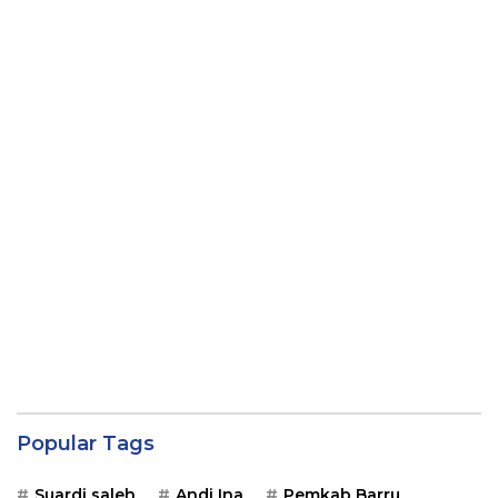
Popular Tags
Suardi saleh
Andi Ina
Pemkab Barru