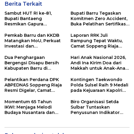
Berita Terkait
Sambut HUT RI ke-81,
Bupati Barru Tegaskan
Bupati Bantaeng
Komitmen Zero Accident,
Resmikan Gapura
Buka Pelatihan Sertifikasi
Kampung Bissampole
Supervisor K3 Konstruksi
Pemkab Barru dan KKDB
Laporan RRK Juli
Matangkan MoU, Perkuat
Rampung Tepat Waktu,
Investasi dan
Camat Soppeng Riaja
Pembangunan Daerah
Apresiasi Sinergi Desa
dan Kelurahan
Dua Penghargaan
Hari Anak Nasional 2026,
Bergengsi Disapu Bersih
Andi Ina Kirim Doa dari
Kabupaten Barru di
Makkah untuk Anak-Anak
Harganas Sulsel
Barru
Pelantikan Perdana DPK
Kontingen Taekwondo
ABPEDNAS Soppeng Riaja
Polda Sulsel Raih 9 Medali
Resmi Digelar, Camat
pada Kejuaraan Kapolri
Tekankan Sinergi
Cup Banten 2026
Wujudkan Desa Maju
Momentum 65 Tahun
Biro Organisasi Setda
IKWI: Menjaga Melodi
Sulbar Tuntaskan
Budaya Nusantara dan
Penyusunan Indikator
Merawat Solidaritas Insan
Kinerja Perangkat Daerah
Pers