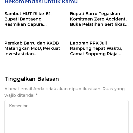
Rekomendasi untuk kamu
Sambut HUT RI ke-81,
Bupati Barru Tegaskan
Bupati Bantaeng
Komitmen Zero Accident,
Resmikan Gapura
Buka Pelatihan Sertifikasi
Kampung Bissampole
Supervisor K3 Konstruksi
Pemkab Barru dan KKDB
Laporan RRK Juli
Matangkan MoU, Perkuat
Rampung Tepat Waktu,
Investasi dan
Camat Soppeng Riaja
Pembangunan Daerah
Apresiasi Sinergi Desa
dan Kelurahan
Tinggalkan Balasan
Alamat email Anda tidak akan dipublikasikan.
Ruas yang
wajib ditandai
*