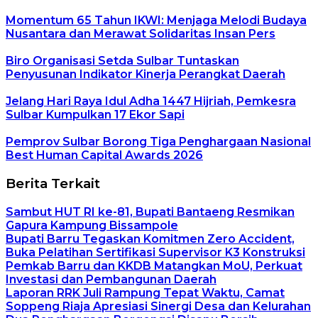
Momentum 65 Tahun IKWI: Menjaga Melodi Budaya
Nusantara dan Merawat Solidaritas Insan Pers
Biro Organisasi Setda Sulbar Tuntaskan
Penyusunan Indikator Kinerja Perangkat Daerah
Jelang Hari Raya Idul Adha 1447 Hijriah, Pemkesra
Sulbar Kumpulkan 17 Ekor Sapi
Pemprov Sulbar Borong Tiga Penghargaan Nasional
Best Human Capital Awards 2026
Berita Terkait
Sambut HUT RI ke-81, Bupati Bantaeng Resmikan
Gapura Kampung Bissampole
Bupati Barru Tegaskan Komitmen Zero Accident,
Buka Pelatihan Sertifikasi Supervisor K3 Konstruksi
Pemkab Barru dan KKDB Matangkan MoU, Perkuat
Investasi dan Pembangunan Daerah
Laporan RRK Juli Rampung Tepat Waktu, Camat
Soppeng Riaja Apresiasi Sinergi Desa dan Kelurahan