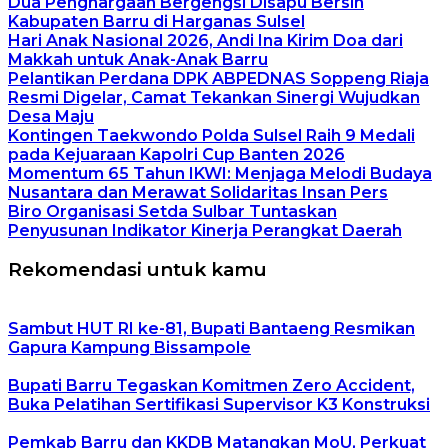
Dua Penghargaan Bergengsi Disapu Bersih
Kabupaten Barru di Harganas Sulsel
Hari Anak Nasional 2026, Andi Ina Kirim Doa dari
Makkah untuk Anak-Anak Barru
Pelantikan Perdana DPK ABPEDNAS Soppeng Riaja
Resmi Digelar, Camat Tekankan Sinergi Wujudkan
Desa Maju
Kontingen Taekwondo Polda Sulsel Raih 9 Medali
pada Kejuaraan Kapolri Cup Banten 2026
Momentum 65 Tahun IKWI: Menjaga Melodi Budaya
Nusantara dan Merawat Solidaritas Insan Pers
Biro Organisasi Setda Sulbar Tuntaskan
Penyusunan Indikator Kinerja Perangkat Daerah
Rekomendasi untuk kamu
Sambut HUT RI ke-81, Bupati Bantaeng Resmikan
Gapura Kampung Bissampole
Bupati Barru Tegaskan Komitmen Zero Accident,
Buka Pelatihan Sertifikasi Supervisor K3 Konstruksi
Pemkab Barru dan KKDB Matangkan MoU, Perkuat