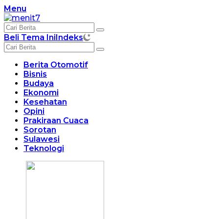
Langsung
Menu
ke
konten
Beli Tema Ini
Indeks
Berita Otomotif
Bisnis
Budaya
Ekonomi
Kesehatan
Opini
Prakiraan Cuaca
Sorotan
Sulawesi
Teknologi