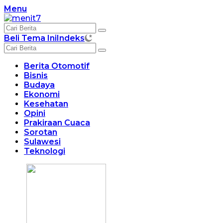
Langsung
Menu
ke
konten
Beli Tema Ini
Indeks
Berita Otomotif
Bisnis
Budaya
Ekonomi
Kesehatan
Opini
Prakiraan Cuaca
Sorotan
Sulawesi
Teknologi