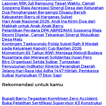
Laporan RRK Juli Rampung Tepat Waktu, Camat
Soppeng Riaja Apresiasi Sinergi Desa dan Kelurahan
Dua Penghargaan Bergengsi Disapu Bersih
Kabupaten Barru di Harganas Sulsel
Hari Anak Nasional 2026, Andi Ina Kirim Doa dari
Makkah untuk Anak-Anak Barru
Pelantikan Perdana DPK ABPEDNAS Soppeng Riaja
Resmi Digelar, Camat Tekankan Sinergi Wujudkan
Desa Maju
Kontingen Taekwondo Polda Sulsel Raih 9 Medali
pada Kejuaraan Kapolri Cup Banten 2026
Momentum 65 Tahun IKWI: Menjaga Melodi Budaya
Nusantara dan Merawat Solidaritas Insan Pers
Biro Organisasi Setda Sulbar Tuntaskan
Penyusunan Indikator Kinerja Perangkat Daerah
Jelang Hari Raya Idul Adha 1447 Hijriah, Pemkesra
Sulbar Kumpulkan 17 Ekor Sapi
Rekomendasi untuk kamu
Bupati Barru Tegaskan Komitmen Zero Accident,
Buka Pelatihan Sertifikasi Supervisor K3 Konstruksi