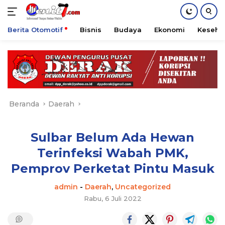
Berita Otomotif
Bisnis
Budaya
Ekonomi
Keseha
Langsung
ke
konten
Beranda
Daerah
Sulbar Belum Ada Hewan
Terinfeksi Wabah PMK,
Pemprov Perketat Pintu Masuk
admin
-
Daerah
,
Uncategorized
Rabu, 6 Juli 2022