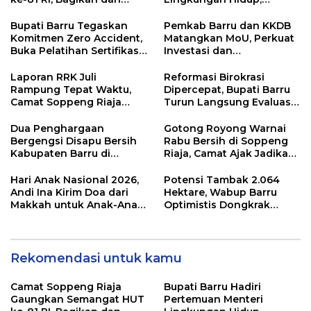
Pasang Langsung
Tegaskan Komitmen
Bendera Merah Putih di
Dukung Pengelolaan
Bupati Barru Tegaskan
Pemkab Barru dan KKDB
Rumah Warga
Sampah Berkelanjutan
Komitmen Zero Accident,
Matangkan MoU, Perkuat
Buka Pelatihan Sertifikasi
Investasi dan
Supervisor K3 Konstruksi
Pembangunan Daerah
Laporan RRK Juli
Reformasi Birokrasi
Rampung Tepat Waktu,
Dipercepat, Bupati Barru
Camat Soppeng Riaja
Turun Langsung Evaluasi
Apresiasi Sinergi Desa
Kinerja OPD
dan Kelurahan
Dua Penghargaan
Gotong Royong Warnai
Bergengsi Disapu Bersih
Rabu Bersih di Soppeng
Kabupaten Barru di
Riaja, Camat Ajak Jadikan
Harganas Sulsel
Kebersihan sebagai
Budaya
Hari Anak Nasional 2026,
Potensi Tambak 2.064
Andi Ina Kirim Doa dari
Hektare, Wabup Barru
Makkah untuk Anak-Anak
Optimistis Dongkrak
Barru
Ekonomi Masyarakat
Pesisir
Rekomendasi untuk kamu
Camat Soppeng Riaja
Bupati Barru Hadiri
Gaungkan Semangat HUT
Pertemuan Menteri