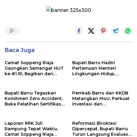
Baca Juga
Camat Soppeng Riaja
Bupati Barru Hadiri
Gaungkan Semangat HUT
Pertemuan Menteri
ke-81 RI, Bagikan dan
Lingkungan Hidup,
Pasang Langsung
Tegaskan Komitmen
Bendera Merah Putih di
Dukung Pengelolaan
Rumah Warga
Sampah Berkelanjutan
Bupati Barru Tegaskan
Pemkab Barru dan KKDB
Komitmen Zero Accident,
Matangkan MoU, Perkuat
Buka Pelatihan Sertifikasi
Investasi dan
Supervisor K3 Konstruksi
Pembangunan Daerah
Laporan RRK Juli
Reformasi Birokrasi
Rampung Tepat Waktu,
Dipercepat, Bupati Barru
Camat Soppeng Riaja
Turun Langsung Evaluasi