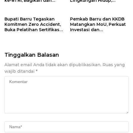
ke-81 RI, Bagikan dan
Lingkungan Hidup,
Pasang Langsung
Tegaskan Komitmen
Bendera Merah Putih di
Dukung Pengelolaan
Rumah Warga
Sampah Berkelanjutan
Bupati Barru Tegaskan
Pemkab Barru dan KKDB
Komitmen Zero Accident,
Matangkan MoU, Perkuat
Buka Pelatihan Sertifikasi
Investasi dan
Supervisor K3 Konstruksi
Pembangunan Daerah
Tinggalkan Balasan
Alamat email Anda tidak akan dipublikasikan.
Ruas yang
wajib ditandai
*