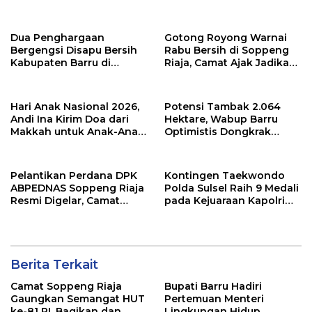
Apresiasi Sinergi Desa
Kinerja OPD
dan Kelurahan
Dua Penghargaan
Gotong Royong Warnai
Bergengsi Disapu Bersih
Rabu Bersih di Soppeng
Kabupaten Barru di
Riaja, Camat Ajak Jadikan
Harganas Sulsel
Kebersihan sebagai
Budaya
Hari Anak Nasional 2026,
Potensi Tambak 2.064
Andi Ina Kirim Doa dari
Hektare, Wabup Barru
Makkah untuk Anak-Anak
Optimistis Dongkrak
Barru
Ekonomi Masyarakat
Pesisir
Pelantikan Perdana DPK
Kontingen Taekwondo
ABPEDNAS Soppeng Riaja
Polda Sulsel Raih 9 Medali
Resmi Digelar, Camat
pada Kejuaraan Kapolri
Tekankan Sinergi
Cup Banten 2026
Wujudkan Desa Maju
Berita Terkait
Camat Soppeng Riaja
Bupati Barru Hadiri
Gaungkan Semangat HUT
Pertemuan Menteri
ke-81 RI, Bagikan dan
Lingkungan Hidup,