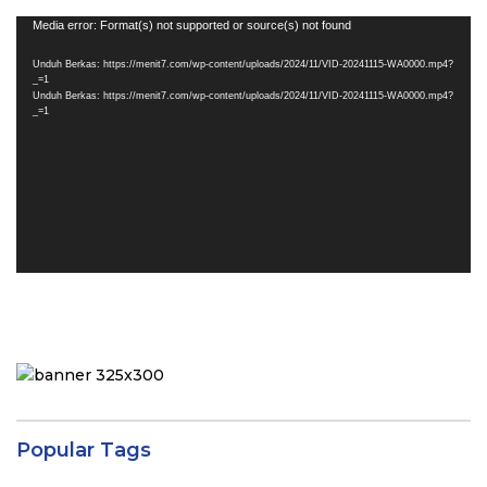
Pemutar
Media error: Format(s) not supported or source(s) not found
Video
Unduh Berkas: https://menit7.com/wp-content/uploads/2024/11/VID-20241115-WA0000.mp4?
_=1
Unduh Berkas: https://menit7.com/wp-content/uploads/2024/11/VID-20241115-WA0000.mp4?
_=1
Popular Tags