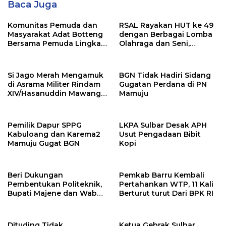
Baca Juga
Komunitas Pemuda dan
RSAL Rayakan HUT ke 49
Masyarakat Adat Botteng
dengan Berbagai Lomba
Bersama Pemuda Lingkar
Olahraga dan Seni,
Tambang Menolak
Perkuat Solidaritas
Tambang Logam Tanah
Personel
Jarang
Si Jago Merah Mengamuk
BGN Tidak Hadiri Sidang
di Asrama Militer Rindam
Gugatan Perdana di PN
XIV/Hasanuddin Mawang,
Mamuju
6 Rumah Ludes Terbakar
Pemilik Dapur SPPG
LKPA Sulbar Desak APH
Kabuloang dan Karema2
Usut Pengadaan Bibit
Mamuju Gugat BGN
Kopi
Beri Dukungan
Pemkab Barru Kembali
Pembentukan Politeknik,
Pertahankan WTP, 11 Kali
Bupati Majene dan Wabup
Berturut turut Dari BPK RI
Hadiri Forum Profesor di
Jakarta
Dituding Tidak
Ketua Gebrak Sulbar