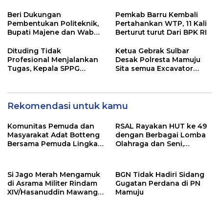
Beri Dukungan
Pemkab Barru Kembali
Pembentukan Politeknik,
Pertahankan WTP, 11 Kali
Bupati Majene dan Wabup
Berturut turut Dari BPK RI
Hadiri Forum Profesor di
Jakarta
Dituding Tidak
Ketua Gebrak Sulbar
Profesional Menjalankan
Desak Polresta Mamuju
Tugas, Kepala SPPG
Sita semua Excavator
Kabuloang Bakal
Tambang Ilegal dan
Dilaporkan ke BGN Pusat
Terapkan TPPU
Rekomendasi untuk kamu
Komunitas Pemuda dan
RSAL Rayakan HUT ke 49
Masyarakat Adat Botteng
dengan Berbagai Lomba
Bersama Pemuda Lingkar
Olahraga dan Seni,
Tambang Menolak
Perkuat Solidaritas
Tambang Logam Tanah
Personel
Jarang
Si Jago Merah Mengamuk
BGN Tidak Hadiri Sidang
di Asrama Militer Rindam
Gugatan Perdana di PN
XIV/Hasanuddin Mawang,
Mamuju
6 Rumah Ludes Terbakar