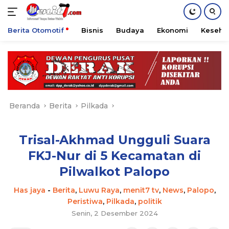
Berita Otomotif
Bisnis
Budaya
Ekonomi
Keseha
Langsung
ke
konten
Beranda
Berita
Pilkada
Trisal-Akhmad Ungguli Suara
FKJ-Nur di 5 Kecamatan di
Pilwalkot Palopo
Has jaya
-
Berita
,
Luwu Raya
,
menit7 tv
,
News
,
Palopo
,
Peristiwa
,
Pilkada
,
politik
Senin, 2 Desember 2024