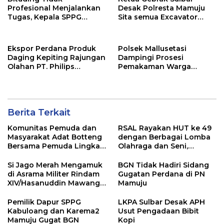
Profesional Menjalankan
Desak Polresta Mamuju
Tugas, Kepala SPPG
Sita semua Excavator
Kabuloang Bakal
Tambang Ilegal dan
Dilaporkan ke BGN Pusat
Terapkan TPPU
Ekspor Perdana Produk
Polsek Mallusetasi
Daging Kepiting Rajungan
Dampingi Prosesi
Olahan PT. Philips
Pemakaman Warga
Seafood Indonesia
Jalangnge
Menuju Pasar ASEAN,
Berita Terkait
Komunitas Pemuda dan
RSAL Rayakan HUT ke 49
Masyarakat Adat Botteng
dengan Berbagai Lomba
Bersama Pemuda Lingkar
Olahraga dan Seni,
Tambang Menolak
Perkuat Solidaritas
Tambang Logam Tanah
Personel
Si Jago Merah Mengamuk
BGN Tidak Hadiri Sidang
Jarang
di Asrama Militer Rindam
Gugatan Perdana di PN
XIV/Hasanuddin Mawang,
Mamuju
6 Rumah Ludes Terbakar
Pemilik Dapur SPPG
LKPA Sulbar Desak APH
Kabuloang dan Karema2
Usut Pengadaan Bibit
Mamuju Gugat BGN
Kopi