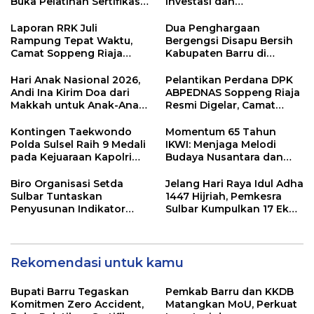
Buka Pelatihan Sertifikasi
Investasi dan
Supervisor K3 Konstruksi
Pembangunan Daerah
Laporan RRK Juli
Dua Penghargaan
Rampung Tepat Waktu,
Bergengsi Disapu Bersih
Camat Soppeng Riaja
Kabupaten Barru di
Apresiasi Sinergi Desa
Harganas Sulsel
dan Kelurahan
Hari Anak Nasional 2026,
Pelantikan Perdana DPK
Andi Ina Kirim Doa dari
ABPEDNAS Soppeng Riaja
Makkah untuk Anak-Anak
Resmi Digelar, Camat
Barru
Tekankan Sinergi
Wujudkan Desa Maju
Kontingen Taekwondo
Momentum 65 Tahun
Polda Sulsel Raih 9 Medali
IKWI: Menjaga Melodi
pada Kejuaraan Kapolri
Budaya Nusantara dan
Cup Banten 2026
Merawat Solidaritas Insan
Pers
Biro Organisasi Setda
Jelang Hari Raya Idul Adha
Sulbar Tuntaskan
1447 Hijriah, Pemkesra
Penyusunan Indikator
Sulbar Kumpulkan 17 Ekor
Kinerja Perangkat Daerah
Sapi
Rekomendasi untuk kamu
Bupati Barru Tegaskan
Pemkab Barru dan KKDB
Komitmen Zero Accident,
Matangkan MoU, Perkuat