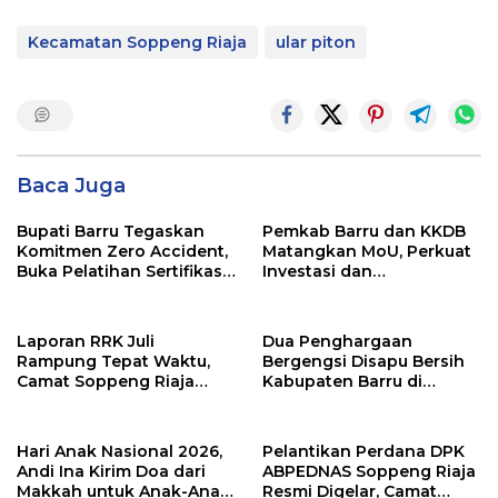
Kecamatan Soppeng Riaja
ular piton
Baca Juga
Bupati Barru Tegaskan
Pemkab Barru dan KKDB
Komitmen Zero Accident,
Matangkan MoU, Perkuat
Buka Pelatihan Sertifikasi
Investasi dan
Supervisor K3 Konstruksi
Pembangunan Daerah
Laporan RRK Juli
Dua Penghargaan
Rampung Tepat Waktu,
Bergengsi Disapu Bersih
Camat Soppeng Riaja
Kabupaten Barru di
Apresiasi Sinergi Desa
Harganas Sulsel
dan Kelurahan
Hari Anak Nasional 2026,
Pelantikan Perdana DPK
Andi Ina Kirim Doa dari
ABPEDNAS Soppeng Riaja
Makkah untuk Anak-Anak
Resmi Digelar, Camat