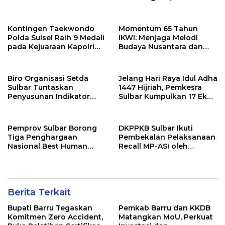
Barru
Tekankan Sinergi
Wujudkan Desa Maju
Kontingen Taekwondo
Momentum 65 Tahun
Polda Sulsel Raih 9 Medali
IKWI: Menjaga Melodi
pada Kejuaraan Kapolri
Budaya Nusantara dan
Cup Banten 2026
Merawat Solidaritas Insan
Pers
Biro Organisasi Setda
Jelang Hari Raya Idul Adha
Sulbar Tuntaskan
1447 Hijriah, Pemkesra
Penyusunan Indikator
Sulbar Kumpulkan 17 Ekor
Kinerja Perangkat Daerah
Sapi
Pemprov Sulbar Borong
DKPPKB Sulbar Ikuti
Tiga Penghargaan
Pembekalan Pelaksanaan
Nasional Best Human
Recall MP-ASI oleh
Capital Awards 2026
Kemenkes RI
Berita Terkait
Bupati Barru Tegaskan
Pemkab Barru dan KKDB
Komitmen Zero Accident,
Matangkan MoU, Perkuat