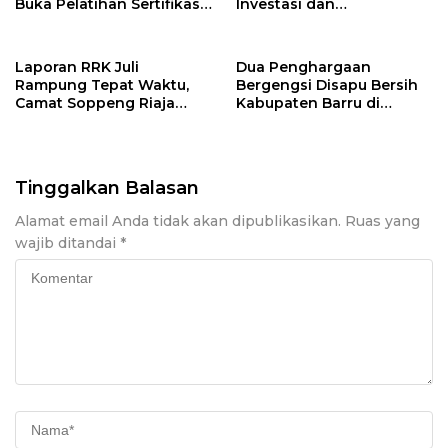
Buka Pelatihan Sertifikasi
Investasi dan
Supervisor K3 Konstruksi
Pembangunan Daerah
Laporan RRK Juli
Dua Penghargaan
Rampung Tepat Waktu,
Bergengsi Disapu Bersih
Camat Soppeng Riaja
Kabupaten Barru di
Apresiasi Sinergi Desa
Harganas Sulsel
dan Kelurahan
Tinggalkan Balasan
Alamat email Anda tidak akan dipublikasikan.
Ruas yang
wajib ditandai
*