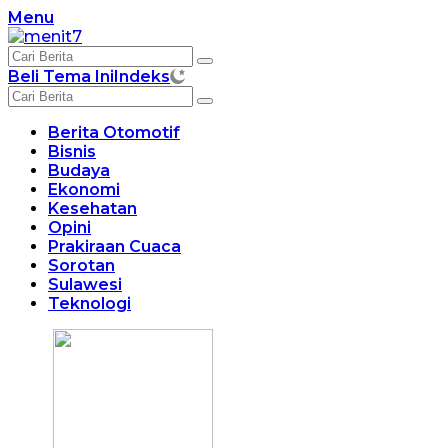
Langsung
Menu
ke
konten
Beli Tema Ini
Indeks
Berita Otomotif
Bisnis
Budaya
Ekonomi
Kesehatan
Opini
Prakiraan Cuaca
Sorotan
Sulawesi
Teknologi