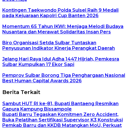
Kontingen Taekwondo Polda Sulsel Raih 9 Medali
pada Kejuaraan Kapolri Cup Banten 2026
Momentum 65 Tahun IKWI: Menjaga Melodi Budaya
Nusantara dan Merawat Solidaritas Insan Pers
Biro Organisasi Setda Sulbar Tuntaskan
Penyusunan Indikator Kinerja Perangkat Daerah
Jelang Hari Raya Idul Adha 1447 Hijriah, Pemkesra
Sulbar Kumpulkan 17 Ekor Sapi
Pemprov Sulbar Borong Tiga Penghargaan Nasional
Best Human Capital Awards 2026
Berita Terkait
Sambut HUT RI ke-81, Bupati Bantaeng Resmikan
Gapura Kampung Bissampole
Bupati Barru Tegaskan Komitmen Zero Accident,
Buka Pelatihan Sertifikasi Supervisor K3 Konstruksi
Pemkab Barru dan KKDB Matangkan MoU, Perkuat