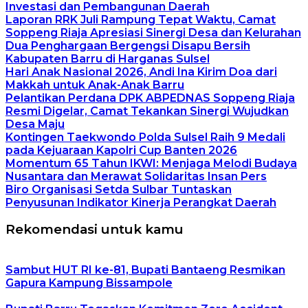
Investasi dan Pembangunan Daerah
Laporan RRK Juli Rampung Tepat Waktu, Camat
Soppeng Riaja Apresiasi Sinergi Desa dan Kelurahan
Dua Penghargaan Bergengsi Disapu Bersih
Kabupaten Barru di Harganas Sulsel
Hari Anak Nasional 2026, Andi Ina Kirim Doa dari
Makkah untuk Anak-Anak Barru
Pelantikan Perdana DPK ABPEDNAS Soppeng Riaja
Resmi Digelar, Camat Tekankan Sinergi Wujudkan
Desa Maju
Kontingen Taekwondo Polda Sulsel Raih 9 Medali
pada Kejuaraan Kapolri Cup Banten 2026
Momentum 65 Tahun IKWI: Menjaga Melodi Budaya
Nusantara dan Merawat Solidaritas Insan Pers
Biro Organisasi Setda Sulbar Tuntaskan
Penyusunan Indikator Kinerja Perangkat Daerah
Rekomendasi untuk kamu
Sambut HUT RI ke-81, Bupati Bantaeng Resmikan
Gapura Kampung Bissampole