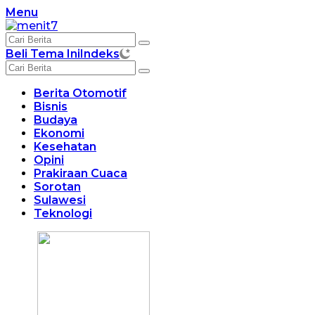
Langsung
Menu
ke
konten
Beli Tema Ini
Indeks
Berita Otomotif
Bisnis
Budaya
Ekonomi
Kesehatan
Opini
Prakiraan Cuaca
Sorotan
Sulawesi
Teknologi