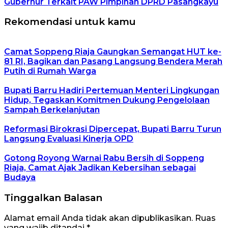
Gubernur Terkait PAW Pimpinan DPRD Pasangkayu
Rekomendasi untuk kamu
Camat Soppeng Riaja Gaungkan Semangat HUT ke-
81 RI, Bagikan dan Pasang Langsung Bendera Merah
Putih di Rumah Warga
Bupati Barru Hadiri Pertemuan Menteri Lingkungan
Hidup, Tegaskan Komitmen Dukung Pengelolaan
Sampah Berkelanjutan
Reformasi Birokrasi Dipercepat, Bupati Barru Turun
Langsung Evaluasi Kinerja OPD
Gotong Royong Warnai Rabu Bersih di Soppeng
Riaja, Camat Ajak Jadikan Kebersihan sebagai
Budaya
Tinggalkan Balasan
Alamat email Anda tidak akan dipublikasikan.
Ruas
yang wajib ditandai
*