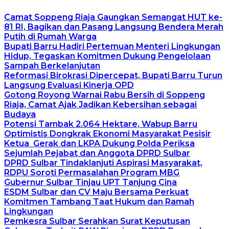
Camat Soppeng Riaja Gaungkan Semangat HUT ke-
81 RI, Bagikan dan Pasang Langsung Bendera Merah
Putih di Rumah Warga
Bupati Barru Hadiri Pertemuan Menteri Lingkungan
Hidup, Tegaskan Komitmen Dukung Pengelolaan
Sampah Berkelanjutan
Reformasi Birokrasi Dipercepat, Bupati Barru Turun
Langsung Evaluasi Kinerja OPD
Gotong Royong Warnai Rabu Bersih di Soppeng
Riaja, Camat Ajak Jadikan Kebersihan sebagai
Budaya
Potensi Tambak 2.064 Hektare, Wabup Barru
Optimistis Dongkrak Ekonomi Masyarakat Pesisir
Ketua Gerak dan LKPA Dukung Polda Periksa
Sejumlah Pejabat dan Anggota DPRD Sulbar
DPRD Sulbar Tindaklanjuti Aspirasi Masyarakat,
RDPU Soroti Permasalahan Program MBG
Gubernur Sulbar Tinjau UPT Tanjung Cina
ESDM Sulbar dan CV Maju Bersama Perkuat
Komitmen Tambang Taat Hukum dan Ramah
Lingkungan
Pemkesra Sulbar Serahkan Surat Keputusan