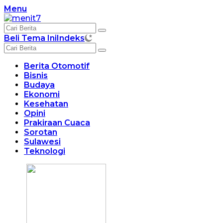
Langsung
Menu
ke
konten
Beli Tema Ini
Indeks
Berita Otomotif
Bisnis
Budaya
Ekonomi
Kesehatan
Opini
Prakiraan Cuaca
Sorotan
Sulawesi
Teknologi