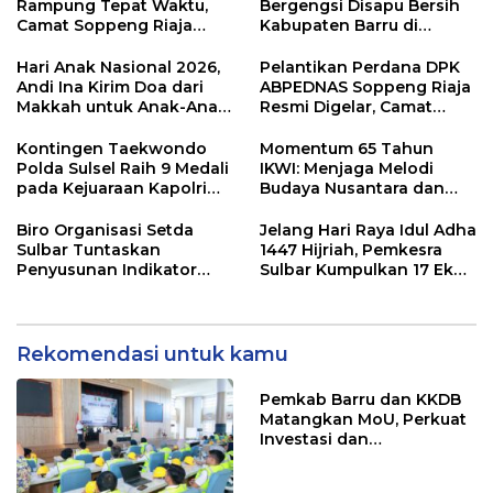
Rampung Tepat Waktu,
Bergengsi Disapu Bersih
Camat Soppeng Riaja
Kabupaten Barru di
Apresiasi Sinergi Desa
Harganas Sulsel
dan Kelurahan
Hari Anak Nasional 2026,
Pelantikan Perdana DPK
Andi Ina Kirim Doa dari
ABPEDNAS Soppeng Riaja
Makkah untuk Anak-Anak
Resmi Digelar, Camat
Barru
Tekankan Sinergi
Wujudkan Desa Maju
Kontingen Taekwondo
Momentum 65 Tahun
Polda Sulsel Raih 9 Medali
IKWI: Menjaga Melodi
pada Kejuaraan Kapolri
Budaya Nusantara dan
Cup Banten 2026
Merawat Solidaritas Insan
Pers
Biro Organisasi Setda
Jelang Hari Raya Idul Adha
Sulbar Tuntaskan
1447 Hijriah, Pemkesra
Penyusunan Indikator
Sulbar Kumpulkan 17 Ekor
Kinerja Perangkat Daerah
Sapi
Rekomendasi untuk kamu
Pemkab Barru dan KKDB
Matangkan MoU, Perkuat
Investasi dan
Pembangunan Daerah