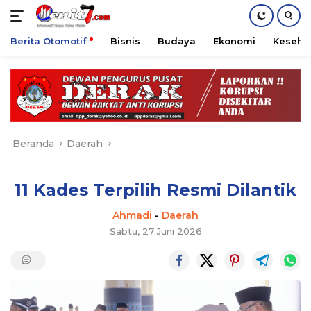
Berita Otomotif
Bisnis
Budaya
Ekonomi
Keseha
Langsung
ke
konten
Beranda
Daerah
11 Kades Terpilih Resmi Dilantik
Ahmadi
-
Daerah
Sabtu, 27 Juni 2026