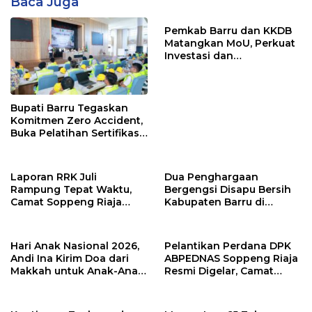
Baca Juga
Pemkab Barru dan KKDB
Matangkan MoU, Perkuat
Investasi dan
Pembangunan Daerah
Bupati Barru Tegaskan
Komitmen Zero Accident,
Buka Pelatihan Sertifikasi
Supervisor K3 Konstruksi
Laporan RRK Juli
Dua Penghargaan
Rampung Tepat Waktu,
Bergengsi Disapu Bersih
Camat Soppeng Riaja
Kabupaten Barru di
Apresiasi Sinergi Desa
Harganas Sulsel
dan Kelurahan
Hari Anak Nasional 2026,
Pelantikan Perdana DPK
Andi Ina Kirim Doa dari
ABPEDNAS Soppeng Riaja
Makkah untuk Anak-Anak
Resmi Digelar, Camat
Barru
Tekankan Sinergi
Wujudkan Desa Maju