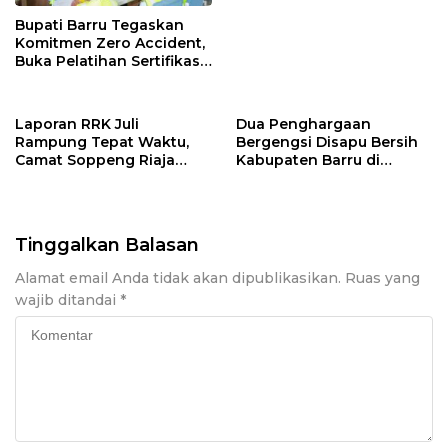
Bupati Barru Tegaskan
Komitmen Zero Accident,
Buka Pelatihan Sertifikasi
Supervisor K3 Konstruksi
Laporan RRK Juli
Dua Penghargaan
Rampung Tepat Waktu,
Bergengsi Disapu Bersih
Camat Soppeng Riaja
Kabupaten Barru di
Apresiasi Sinergi Desa
Harganas Sulsel
dan Kelurahan
Tinggalkan Balasan
Alamat email Anda tidak akan dipublikasikan.
Ruas yang
wajib ditandai
*