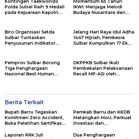
Kontingen Taekwondo
Momentum 65 Tahun
Polda Sulsel Raih 9 Medali
IKWI: Menjaga Melodi
pada Kejuaraan Kapolri
Budaya Nusantara dan
Cup Banten 2026
Merawat Solidaritas Insan
Pers
Biro Organisasi Setda
Jelang Hari Raya Idul Adha
Sulbar Tuntaskan
1447 Hijriah, Pemkesra
Penyusunan Indikator
Sulbar Kumpulkan 17 Ekor
Kinerja Perangkat Daerah
Sapi
Pemprov Sulbar Borong
DKPPKB Sulbar Ikuti
Tiga Penghargaan
Pembekalan Pelaksanaan
Nasional Best Human
Recall MP-ASI oleh
Capital Awards 2026
Kemenkes RI
Berita Terkait
Bupati Barru Tegaskan
Pemkab Barru dan KKDB
Komitmen Zero Accident,
Matangkan MoU, Perkuat
Buka Pelatihan Sertifikasi
Investasi dan
Supervisor K3 Konstruksi
Pembangunan Daerah
Laporan RRK Juli
Dua Penghargaan