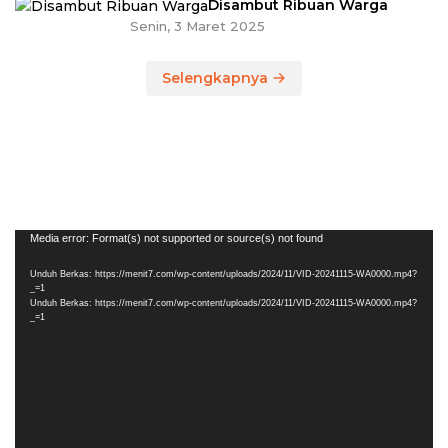
Disambut Ribuan Warga
Senin, 3 Maret 2025
Selengkapnya
Pemutar
Media error: Format(s) not supported or source(s) not found
Video
Unduh Berkas: https://menit7.com/wp-content/uploads/2024/11/VID-20241115-WA0000.mp4?
_=1
Unduh Berkas: https://menit7.com/wp-content/uploads/2024/11/VID-20241115-WA0000.mp4?
_=1