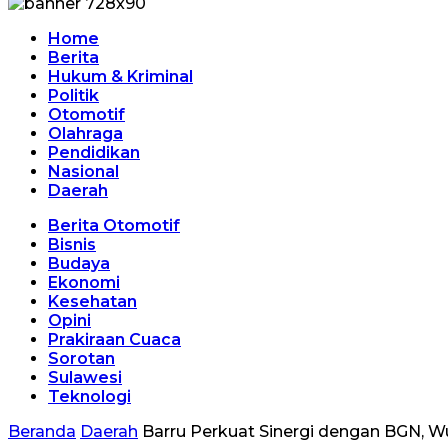
Home
Berita
Hukum & Kriminal
Politik
Otomotif
Olahraga
Pendidikan
Nasional
Daerah
Berita Otomotif
Bisnis
Budaya
Ekonomi
Kesehatan
Opini
Prakiraan Cuaca
Sorotan
Sulawesi
Teknologi
Beranda
Daerah
Barru Perkuat Sinergi dengan BGN, W