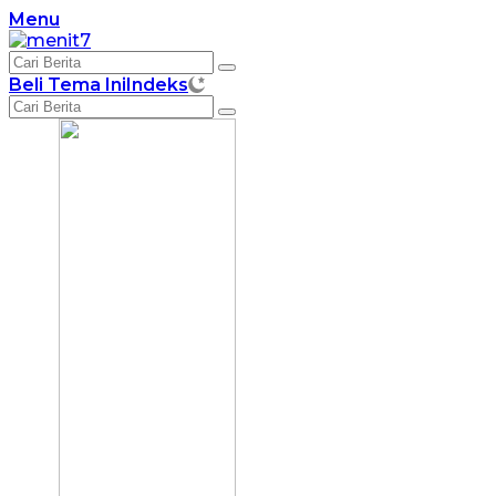
Langsung
Menu
ke
konten
Beli Tema Ini
Indeks