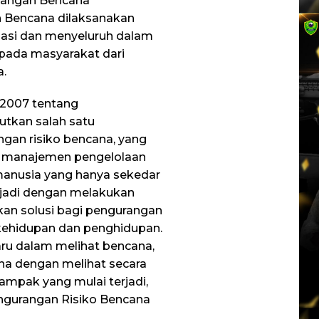
langan Bencana
Bencana dilaksanakan
inasi dan menyeluruh dalam
pada masyarakat dari
a.
2007 tentang
tkan salah satu
gan risiko bencana, yang
 manajemen pengelolaan
manusia yang hanya sekedar
rjadi dengan melakukan
kan solusi bagi pengurangan
ehidupan dan penghidupan.
ru dalam melihat bencana,
a dengan melihat secara
mpak yang mulai terjadi,
ngurangan Risiko Bencana