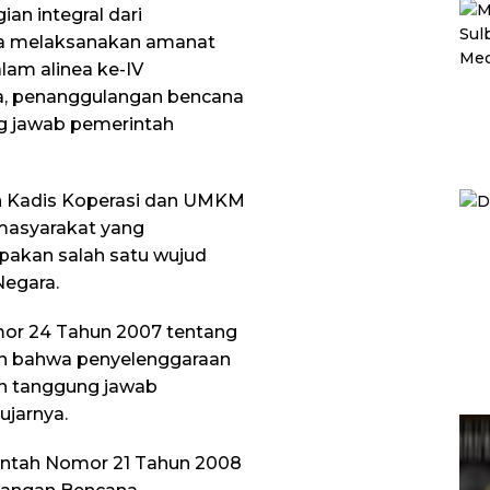
an integral dari
a melaksanakan amanat
am alinea ke-IV
, penanggulangan bencana
g jawab pemerintah
n Kadis Koperasi dan UMKM
 masyarakat yang
pakan salah satu wujud
Negara.
or 24 Tahun 2007 tentang
n bahwa penyelenggaraan
n tanggung jawab
ujarnya.
rintah Nomor 21 Tahun 2008