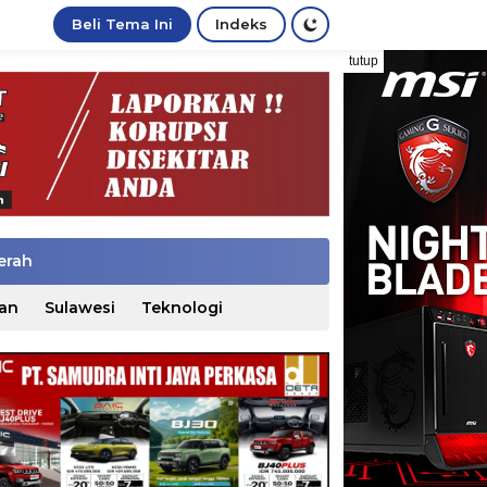
Beli Tema Ini
Indeks
tutup
erah
an
Sulawesi
Teknologi