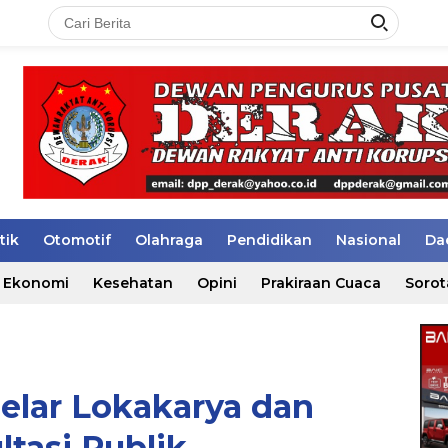
tik
Otomotif
Olahraga
Pendidikan
Nasional
Da
Ekonomi
Kesehatan
Opini
Prakiraan Cuaca
Sorot
elar Lokakarya dan
ltasi Publik