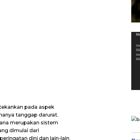
Pem
Me
Vid
Un
20
Un
20
itekankan pada aspek
hanya tanggap darurat.
cana merupakan sistem
ng dimulai dari
eringatan dini dan lain-lain