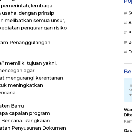
Po
r pemerintah, lembaga
 usaha, dengan prinsip
S
gan melibatkan semua unsur,
A
egiatan pengurangan risiko
P
B
gram Penanggulangan
D
 memiliki tujuan yakni,
mencegah agar
Ber
t mengurangi kerentanan
tuk meningkatkan
I
r
encana.
m
ten Barru
War
apa capaian program
Dit
 Bencana. Rangkaian
Kam
egiatan Penyusunan Dokumen
Gas