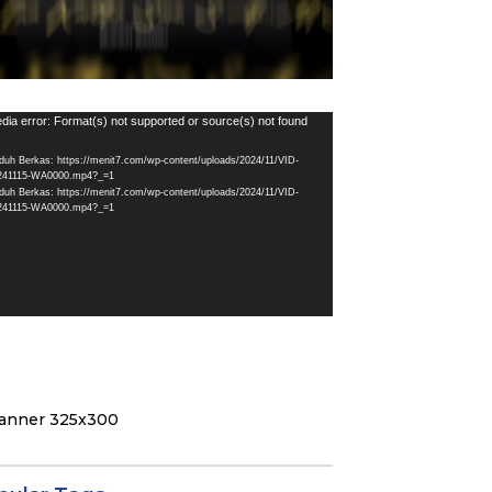
utar
dia error: Format(s) not supported or source(s) not found
eo
duh Berkas: https://menit7.com/wp-content/uploads/2024/11/VID-
241115-WA0000.mp4?_=1
duh Berkas: https://menit7.com/wp-content/uploads/2024/11/VID-
241115-WA0000.mp4?_=1