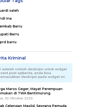
pular Tags
uardi saleh
ndi Ina
emkab Barru
upati Barru
prd barru
ita Kriminal
ni adalah contoh deskripsi untuk widget
ecent post wpberita, anda bisa
emasukkan deskripsi pada widget ini.
ga Maros Geger, Mayat Perempuan
emukan di TWA Bantimurung
is, 30 Oktober 2025
ak Celengan Masjid, Seorang Pemuda