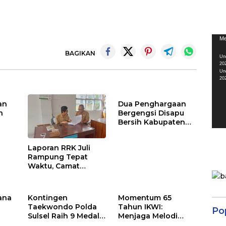
Pem
Me
Vid
BAGIKAN
Un
20
Un
20
an
Dua Penghargaan
n
Bergengsi Disapu
Bersih Kabupaten
Barru di Harganas
Sulsel
Laporan RRK Juli
Rampung Tepat
Waktu, Camat
Soppeng Riaja
Apresiasi Sinergi
Desa dan Kelurahan
ana
Kontingen
Momentum 65
Taekwondo Polda
Tahun IKWI:
Po
Sulsel Raih 9 Medali
Menjaga Melodi
pada Kejuaraan
Budaya Nusantara