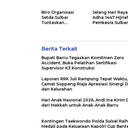
Barru
Camat Tekanka
Sinergi Wujudka
Biro Organisasi
Jelang Hari Raya
Desa Maju
Setda Sulbar
Adha 1447 Hijria
Tuntaskan
Pemkesra Sulba
Penyusunan
Kumpulkan 17 E
Indikator Kinerja
Sapi
Perangkat Daerah
Berita Terkait
Bupati Barru Tegaskan Komitmen Zero
Accident, Buka Pelatihan Sertifikasi
Supervisor K3 Konstruksi
Laporan RRK Juli Rampung Tepat Waktu,
Camat Soppeng Riaja Apresiasi Sinergi 
dan Kelurahan
Hari Anak Nasional 2026, Andi Ina Kirim
dari Makkah untuk Anak-Anak Barru
Kontingen Taekwondo Polda Sulsel Raih
Medali pada Kejuaraan Kapolri Cup Bant