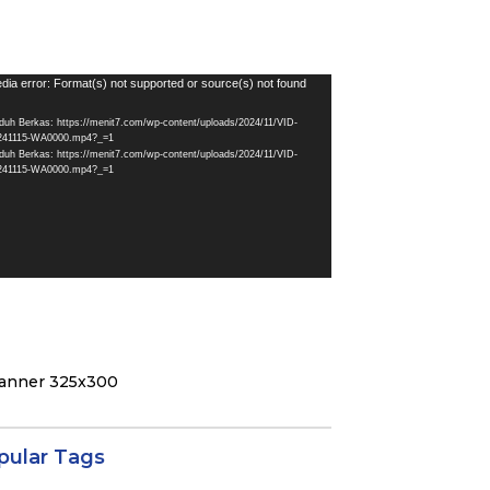
utar
dia error: Format(s) not supported or source(s) not found
eo
duh Berkas: https://menit7.com/wp-content/uploads/2024/11/VID-
241115-WA0000.mp4?_=1
duh Berkas: https://menit7.com/wp-content/uploads/2024/11/VID-
241115-WA0000.mp4?_=1
pular Tags