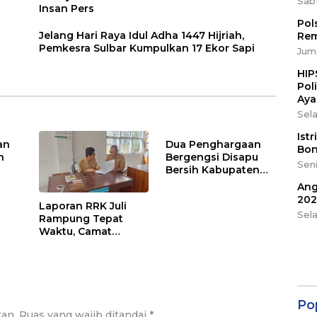
Sab
Insan Pers
Pol
Jelang Hari Raya Idul Adha 1447 Hijriah,
Rem
Pemkesra Sulbar Kumpulkan 17 Ekor Sapi
Juma
HIP
Pol
Aya
Sela
Ist
an
Dua Penghargaan
Bon
n
Bergengsi Disapu
Seni
Bersih Kabupaten
Barru di Harganas
Ang
Sulsel
202
Laporan RRK Juli
Sel
Rampung Tepat
Waktu, Camat
Soppeng Riaja
Apresiasi Sinergi
Desa dan Kelurahan
Po
kan.
Ruas yang wajib ditandai
*