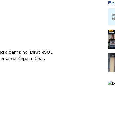
Be
I
b
ng didampingi Dirut RSUD
 bersama Kepala Dinas