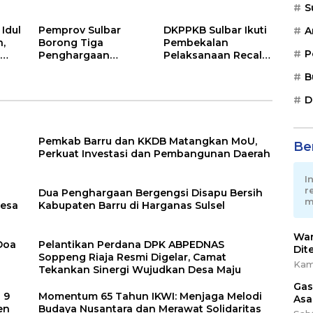
S
n
Kapolri Cup Banten
dan Merawat
n
2026
Solidaritas Insan
 Idul
Pemprov Sulbar
DKPPKB Sulbar Ikuti
A
Pers
h,
Borong Tiga
Pembekalan
P
r
Penghargaan
Pelaksanaan Recall
kor
Nasional Best
MP-ASI oleh
B
Human Capital
Kemenkes RI
Awards 2026
D
Pemkab Barru dan KKDB Matangkan MoU,
Ber
Perkuat Investasi dan Pembangunan Daerah
I
r
Dua Penghargaan Bergengsi Disapu Bersih
m
Desa
Kabupaten Barru di Harganas Sulsel
War
 Doa
Pelantikan Perdana DPK ABPEDNAS
Dit
Soppeng Riaja Resmi Digelar, Camat
Kam
Tekankan Sinergi Wujudkan Desa Maju
Gas
 9
Momentum 65 Tahun IKWI: Menjaga Melodi
Asa
en
Budaya Nusantara dan Merawat Solidaritas