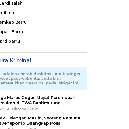
uardi saleh
ndi Ina
emkab Barru
upati Barru
prd barru
ita Kriminal
ni adalah contoh deskripsi untuk widget
ecent post wpberita, anda bisa
emasukkan deskripsi pada widget ini.
ga Maros Geger, Mayat Perempuan
emukan di TWA Bantimurung
is, 30 Oktober 2025
ak Celengan Masjid, Seorang Pemuda
l Jeneponto Ditangkap Polisi