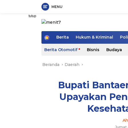
MENU
Langsung
tutup
ke
konten
H
Berita
Hukum & Kriminal
Poli
o
m
Berita Otomotif
Bisnis
Budaya
e
Beranda
Daerah
Bupati Bantae
Upayakan Pen
Kesehat
A
Jumat