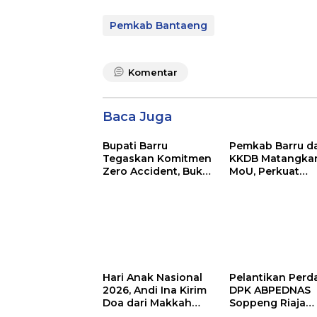
Pemkab Bantaeng
Komentar
Baca Juga
Bupati Barru
Pemkab Barru d
Tegaskan Komitmen
KKDB Matangka
Zero Accident, Buka
MoU, Perkuat
Pelatihan Sertifikasi
Investasi dan
Supervisor K3
Pembangunan
Konstruksi
Daerah
Hari Anak Nasional
Pelantikan Perd
2026, Andi Ina Kirim
DPK ABPEDNAS
Doa dari Makkah
Soppeng Riaja
untuk Anak-Anak
Resmi Digelar,