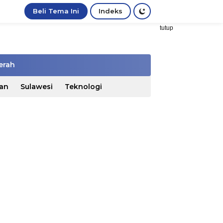
Beli Tema Ini
Indeks
tutup
erah
an
Sulawesi
Teknologi