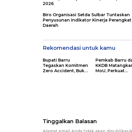
2026
Biro Organisasi Setda Sulbar Tuntaskan
Penyusunan Indikator Kinerja Perangkat
Daerah
Rekomendasi untuk kamu
Bupati Barru
Pemkab Barru d
Tegaskan Komitmen
KKDB Matangka
Zero Accident, Buka
MoU, Perkuat
Pelatihan Sertifikasi
Investasi dan
Supervisor K3
Pembangunan
Konstruksi
Daerah
Tinggalkan Balasan
Alamat email Anda tidak akan dipublikasi