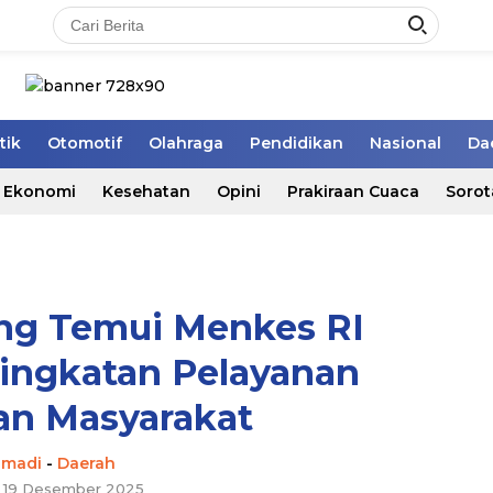
tik
Otomotif
Olahraga
Pendidikan
Nasional
Da
Ekonomi
Kesehatan
Opini
Prakiraan Cuaca
Sorot
ng Temui Menkes RI
ingkatan Pelayanan
an Masyarakat
hmadi
-
Daerah
, 19 Desember 2025