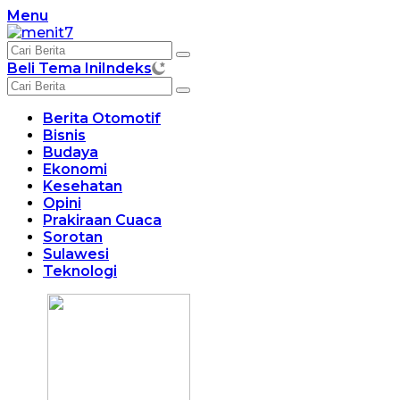
Langsung
Menu
ke
konten
Beli Tema Ini
Indeks
Berita Otomotif
Bisnis
Budaya
Ekonomi
Kesehatan
Opini
Prakiraan Cuaca
Sorotan
Sulawesi
Teknologi