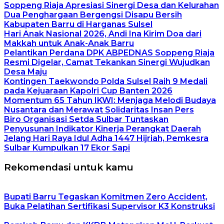
Soppeng Riaja Apresiasi Sinergi Desa dan Kelurahan
Dua Penghargaan Bergengsi Disapu Bersih
Kabupaten Barru di Harganas Sulsel
Hari Anak Nasional 2026, Andi Ina Kirim Doa dari
Makkah untuk Anak-Anak Barru
Pelantikan Perdana DPK ABPEDNAS Soppeng Riaja
Resmi Digelar, Camat Tekankan Sinergi Wujudkan
Desa Maju
Kontingen Taekwondo Polda Sulsel Raih 9 Medali
pada Kejuaraan Kapolri Cup Banten 2026
Momentum 65 Tahun IKWI: Menjaga Melodi Budaya
Nusantara dan Merawat Solidaritas Insan Pers
Biro Organisasi Setda Sulbar Tuntaskan
Penyusunan Indikator Kinerja Perangkat Daerah
Jelang Hari Raya Idul Adha 1447 Hijriah, Pemkesra
Sulbar Kumpulkan 17 Ekor Sapi
Rekomendasi untuk kamu
Bupati Barru Tegaskan Komitmen Zero Accident,
Buka Pelatihan Sertifikasi Supervisor K3 Konstruksi