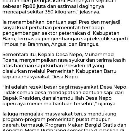
buatan oleh petugas kami. Harganya disepakati
sebesar Rp88 juta dan estimasi dagingnya
mencapai sekitar 350 kilogram,” jelasnya.
Ia menambahkan, bantuan sapi Presiden menjadi
sinyal kuat perhatian pemerintah terhadap
pengembangan sektor peternakan di Kabupaten
Barru, termasuk pengembangan sapi eksotik seperti
limousine, Brahman, Angus, dan Brangus.
Sementara itu, Kepala Desa Nepo, Muhammad
Toaha, menyampaikan rasa syukur dan terima kasih
atas bantuan sapi kurban Presiden RI yang
disalurkan melalui Pemerintah Kabupaten Barru
kepada masyarakat Desa Nepo.
“Ini adalah rezeki besar bagi masyarakat Desa Nepo.
Tidak semua desa mendapatkan bantuan sapi dari
Bapak Presiden, dan alhamdulillah Desa Nepo
dipercaya menerima bantuan tersebut,” ujarnya.
Ia juga mengajak masyarakat terus mendukung
program-program pemerintah pusat maupun
daerah, termasuk Program Makan Bergizi Gratis dan
Koperasi Merah Putih yang sementara dijalankan di