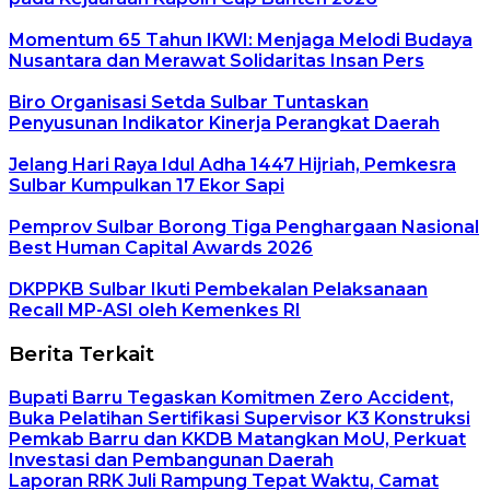
Momentum 65 Tahun IKWI: Menjaga Melodi Budaya
Nusantara dan Merawat Solidaritas Insan Pers
Biro Organisasi Setda Sulbar Tuntaskan
Penyusunan Indikator Kinerja Perangkat Daerah
Jelang Hari Raya Idul Adha 1447 Hijriah, Pemkesra
Sulbar Kumpulkan 17 Ekor Sapi
Pemprov Sulbar Borong Tiga Penghargaan Nasional
Best Human Capital Awards 2026
DKPPKB Sulbar Ikuti Pembekalan Pelaksanaan
Recall MP-ASI oleh Kemenkes RI
Berita Terkait
Bupati Barru Tegaskan Komitmen Zero Accident,
Buka Pelatihan Sertifikasi Supervisor K3 Konstruksi
Pemkab Barru dan KKDB Matangkan MoU, Perkuat
Investasi dan Pembangunan Daerah
Laporan RRK Juli Rampung Tepat Waktu, Camat