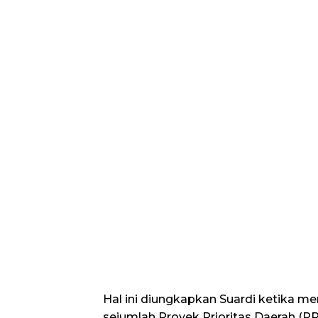
Hal ini diungkapkan Suardi ketika m
sejumlah Proyek Prioritas Daerah (PP