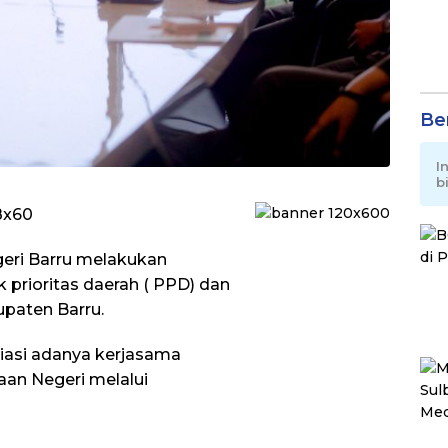
Be
I
b
geri Barru melakukan
prioritas daerah ( PPD) dan
upaten Barru.
iasi adanya kerjasama
an Negeri melalui