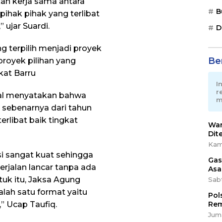
an kerja sama antara
B
ihak pihak yang terlibat
 ujar Suardi.
D
 terpilih menjadi proyek
Ber
royek pilihan yang
at Barru
I
r
alal menyatakan bahwa
m
sebenarnya dari tahun
rlibat baik tingkat
War
Dit
Kam
si sangat kuat sehingga
Gas
rjalan lancar tanpa ada
Asa
uk itu, Jaksa Agung
Sab
lah satu format yaitu
Pol
 Ucap Taufiq.
Rem
Juma