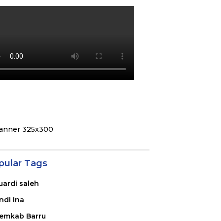
pular Tags
uardi saleh
ndi Ina
emkab Barru