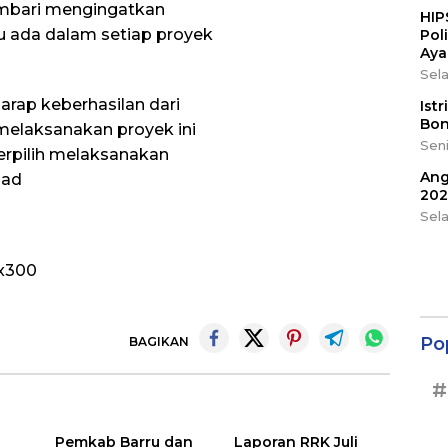
 sembari mengingatkan
HIP
u ada dalam setiap proyek
Pol
Aya
Sela
arap keberhasilan dari
Ist
Bon
 melaksanakan proyek ini
Seni
terpilih melaksanakan
Ang
mad
202
Sel
Po
BAGIKAN
#
Pemkab Barru dan
Laporan RRK Juli