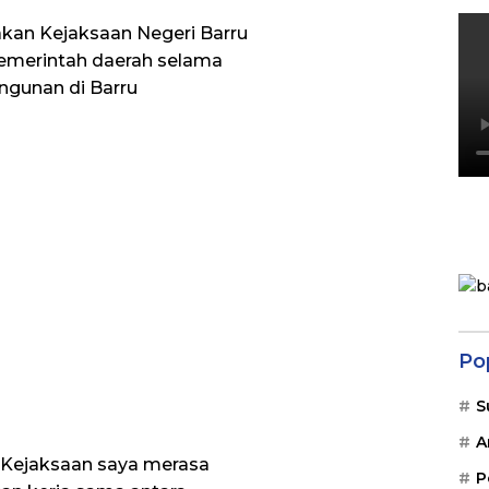
akan Kejaksaan Negeri Barru
 pemerintah daerah selama
ngunan di Barru
Po
S
A
Kejaksaan saya merasa
P