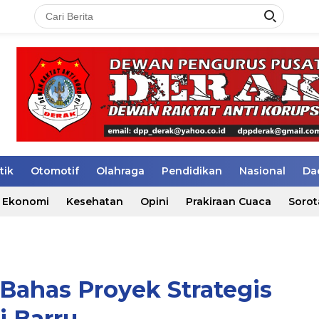
tik
Otomotif
Olahraga
Pendidikan
Nasional
Da
Ekonomi
Kesehatan
Opini
Prakiraan Cuaca
Sorot
 Bahas Proyek Strategis
i Barru