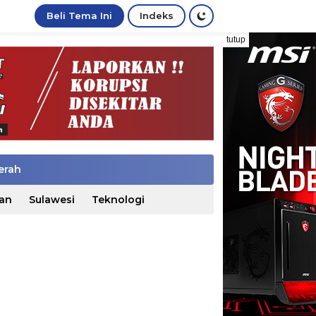
Beli Tema Ini
Indeks
tutup
erah
an
Sulawesi
Teknologi