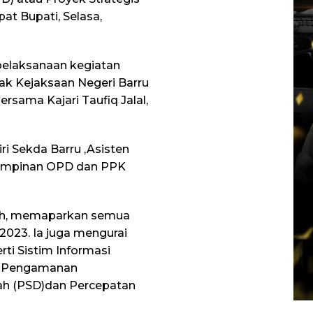
at Bupati, Selasa,
pelaksanaan kegiatan
k Kejaksaan Negeri Barru
ersama Kajari Taufiq Jalal,
iri Sekda Barru ,Asisten
impinan OPD dan PPK
aleh, memaparkan semua
 2023. Ia juga mengurai
ti Sistim Informasi
, Pengamanan
ah (PSD)dan Percepatan