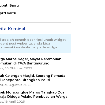
upati Barru
prd barru
ita Kriminal
ni adalah contoh deskripsi untuk widget
ecent post wpberita, anda bisa
emasukkan deskripsi pada widget ini.
ga Maros Geger, Mayat Perempuan
emukan di TWA Bantimurung
is, 30 Oktober 2025
ak Celengan Masjid, Seorang Pemuda
l Jeneponto Ditangkap Polisi
tu, 30 Agustus 2025
sek Moncongloe Maros Tangkap Dua
aja Diduga Pelaku Pembusuran Warga
t, 18 April 2025