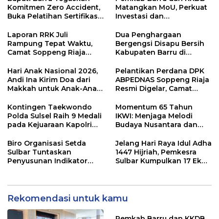
Komitmen Zero Accident,
Matangkan MoU, Perkuat
Buka Pelatihan Sertifikasi
Investasi dan
Supervisor K3 Konstruksi
Pembangunan Daerah
Laporan RRK Juli
Dua Penghargaan
Rampung Tepat Waktu,
Bergengsi Disapu Bersih
Camat Soppeng Riaja
Kabupaten Barru di
Apresiasi Sinergi Desa
Harganas Sulsel
dan Kelurahan
Hari Anak Nasional 2026,
Pelantikan Perdana DPK
Andi Ina Kirim Doa dari
ABPEDNAS Soppeng Riaja
Makkah untuk Anak-Anak
Resmi Digelar, Camat
Barru
Tekankan Sinergi
Wujudkan Desa Maju
Kontingen Taekwondo
Momentum 65 Tahun
Polda Sulsel Raih 9 Medali
IKWI: Menjaga Melodi
pada Kejuaraan Kapolri
Budaya Nusantara dan
Cup Banten 2026
Merawat Solidaritas Insan
Pers
Biro Organisasi Setda
Jelang Hari Raya Idul Adha
Sulbar Tuntaskan
1447 Hijriah, Pemkesra
Penyusunan Indikator
Sulbar Kumpulkan 17 Ekor
Kinerja Perangkat Daerah
Sapi
Rekomendasi untuk kamu
Pemkab Barru dan KKDB