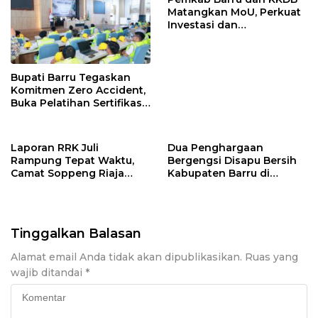
Matangkan MoU, Perkuat
Investasi dan
Pembangunan Daerah
Bupati Barru Tegaskan
Komitmen Zero Accident,
Buka Pelatihan Sertifikasi
Supervisor K3 Konstruksi
Laporan RRK Juli
Dua Penghargaan
Rampung Tepat Waktu,
Bergengsi Disapu Bersih
Camat Soppeng Riaja
Kabupaten Barru di
Apresiasi Sinergi Desa
Harganas Sulsel
dan Kelurahan
Tinggalkan Balasan
Alamat email Anda tidak akan dipublikasikan.
Ruas yang
wajib ditandai
*