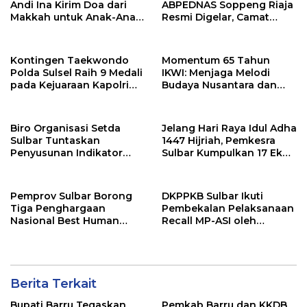
Andi Ina Kirim Doa dari
ABPEDNAS Soppeng Riaja
Makkah untuk Anak-Anak
Resmi Digelar, Camat
Barru
Tekankan Sinergi
Wujudkan Desa Maju
Kontingen Taekwondo
Momentum 65 Tahun
Polda Sulsel Raih 9 Medali
IKWI: Menjaga Melodi
pada Kejuaraan Kapolri
Budaya Nusantara dan
Cup Banten 2026
Merawat Solidaritas Insan
Pers
Biro Organisasi Setda
Jelang Hari Raya Idul Adha
Sulbar Tuntaskan
1447 Hijriah, Pemkesra
Penyusunan Indikator
Sulbar Kumpulkan 17 Ekor
Kinerja Perangkat Daerah
Sapi
Pemprov Sulbar Borong
DKPPKB Sulbar Ikuti
Tiga Penghargaan
Pembekalan Pelaksanaan
Nasional Best Human
Recall MP-ASI oleh
Capital Awards 2026
Kemenkes RI
Berita Terkait
Bupati Barru Tegaskan
Pemkab Barru dan KKDB