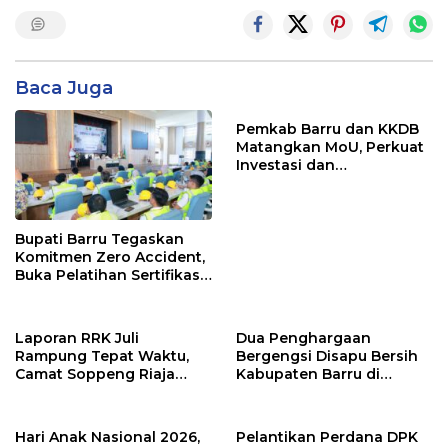
Baca Juga
Pemkab Barru dan KKDB
Matangkan MoU, Perkuat
Investasi dan
Pembangunan Daerah
Bupati Barru Tegaskan
Komitmen Zero Accident,
Buka Pelatihan Sertifikasi
Supervisor K3 Konstruksi
Laporan RRK Juli
Dua Penghargaan
Rampung Tepat Waktu,
Bergengsi Disapu Bersih
Camat Soppeng Riaja
Kabupaten Barru di
Apresiasi Sinergi Desa
Harganas Sulsel
dan Kelurahan
Hari Anak Nasional 2026,
Pelantikan Perdana DPK