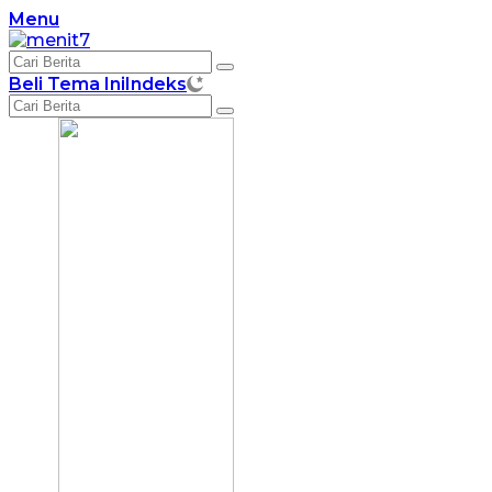
Langsung
Menu
ke
konten
Beli Tema Ini
Indeks