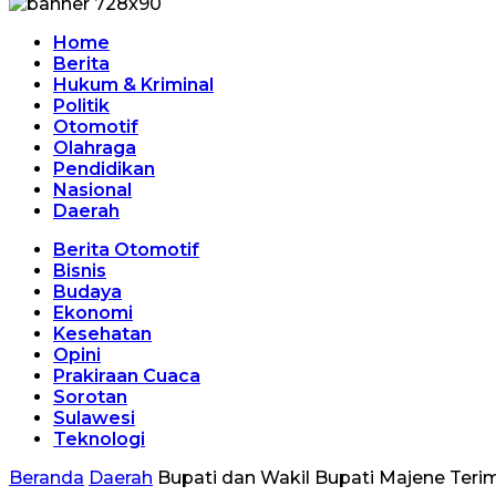
Home
Berita
Hukum & Kriminal
Politik
Otomotif
Olahraga
Pendidikan
Nasional
Daerah
Berita Otomotif
Bisnis
Budaya
Ekonomi
Kesehatan
Opini
Prakiraan Cuaca
Sorotan
Sulawesi
Teknologi
Beranda
Daerah
Bupati dan Wakil Bupati Majene Ter