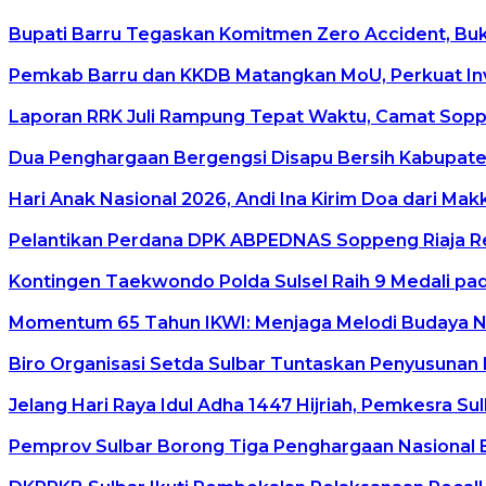
Bupati Barru Tegaskan Komitmen Zero Accident, Buka 
Pemkab Barru dan KKDB Matangkan MoU, Perkuat In
Laporan RRK Juli Rampung Tepat Waktu, Camat Soppen
Dua Penghargaan Bergengsi Disapu Bersih Kabupaten
Hari Anak Nasional 2026, Andi Ina Kirim Doa dari Ma
Pelantikan Perdana DPK ABPEDNAS Soppeng Riaja Re
Kontingen Taekwondo Polda Sulsel Raih 9 Medali pad
Momentum 65 Tahun IKWI: Menjaga Melodi Budaya Nus
Biro Organisasi Setda Sulbar Tuntaskan Penyusunan 
Jelang Hari Raya Idul Adha 1447 Hijriah, Pemkesra Su
Pemprov Sulbar Borong Tiga Penghargaan Nasional 