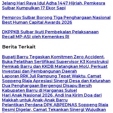
Jelang Hari Raya Idul Adha 1447 Hijriah, Pemkesra
Sulbar Kumpulkan 17 Ekor Sapi
Pemprov Sulbar Borong Tiga Penghargaan Nasional
Best Human Capital Awards 2026
DKPPKB Sulbar Ikuti Pembekalan Pelaksanaan
Recall MP-ASI oleh Kemenkes RI
Berita Terkait
Bupati Barru Tegaskan Komitmen Zero Accident,
Buka Pelatihan Sertifikasi Supervisor K3 Konstruksi
Pemkab Barru dan KKDB Matangkan MoU, Perkuat
Investasi dan Pembangunan Daerah
Laporan RRK Juli Rampung Tepat Waktu, Camat
Soppeng Riaja Apresiasi Sinergi Desa dan Kelurahan
Dua Penghargaan Bergengsi Disapu Bersih
Kabupaten Barru di Harganas Sulsel
Hari Anak Nasional 2026, Andi Ina Kirim Doa dari
Makkah untuk Anak-Anak Barru
Pelantikan Perdana DPK ABPEDNAS Soppeng Riaja
Resmi Digelar, Camat Tekankan Sinergi Wujudkan