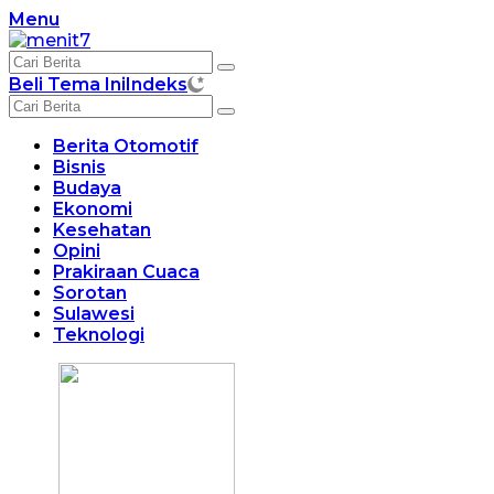
Langsung
Menu
ke
konten
Beli Tema Ini
Indeks
Berita Otomotif
Bisnis
Budaya
Ekonomi
Kesehatan
Opini
Prakiraan Cuaca
Sorotan
Sulawesi
Teknologi