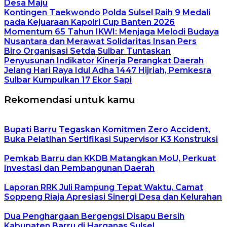
Desa Maju
Kontingen Taekwondo Polda Sulsel Raih 9 Medali
pada Kejuaraan Kapolri Cup Banten 2026
Momentum 65 Tahun IKWI: Menjaga Melodi Budaya
Nusantara dan Merawat Solidaritas Insan Pers
Biro Organisasi Setda Sulbar Tuntaskan
Penyusunan Indikator Kinerja Perangkat Daerah
Jelang Hari Raya Idul Adha 1447 Hijriah, Pemkesra
Sulbar Kumpulkan 17 Ekor Sapi
Rekomendasi untuk kamu
Bupati Barru Tegaskan Komitmen Zero Accident,
Buka Pelatihan Sertifikasi Supervisor K3 Konstruksi
Pemkab Barru dan KKDB Matangkan MoU, Perkuat
Investasi dan Pembangunan Daerah
Laporan RRK Juli Rampung Tepat Waktu, Camat
Soppeng Riaja Apresiasi Sinergi Desa dan Kelurahan
Dua Penghargaan Bergengsi Disapu Bersih
Kabupaten Barru di Harganas Sulsel