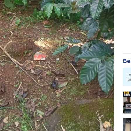
Be
I
b