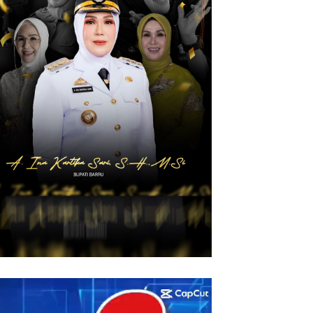
utar
eo