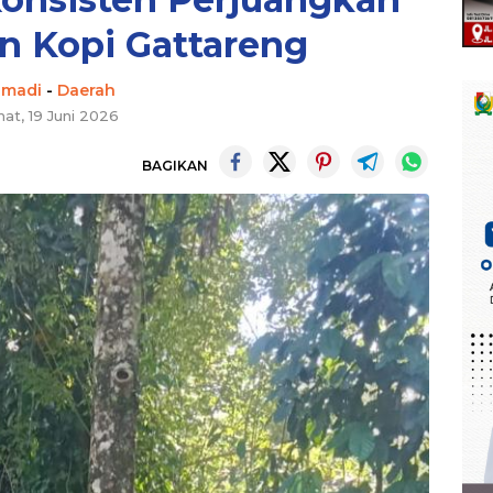
n Kopi Gattareng
hmadi
-
Daerah
at, 19 Juni 2026
BAGIKAN