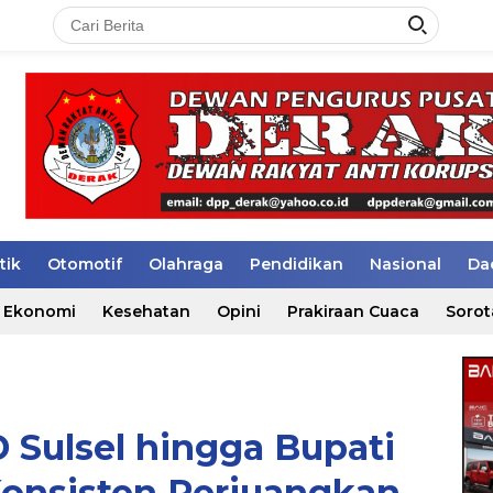
tik
Otomotif
Olahraga
Pendidikan
Nasional
Da
Ekonomi
Kesehatan
Opini
Prakiraan Cuaca
Sorot
 Sulsel hingga Bupati
Konsisten Perjuangkan