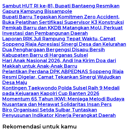
Sambut HUT RI ke-81, Bupati Bantaeng Resmikan
Gapura Kampung Bissampole
Bupati Barru Tegaskan Komitmen Zero Accident,
Buka Pelatihan Sertifikasi Supervisor K3 Konstruksi
Pemkab Barru dan KKDB Matangkan MoU, Perkuat
Investasi dan Pembangunan Daerah
Laporan RRK Juli Rampung Tepat Waktu, Camat
Soppeng Riaja Apresiasi Sinergi Desa dan Kelurahan
Dua Penghargaan Bergengsi Disapu Bersih
Kabupaten Barru di Harganas Sulsel
Hari Anak Nasional 2026, Andi Ina Kirim Doa dari
Makkah untuk Anak-Anak Barru
Pelantikan Perdana DPK ABPEDNAS Soppeng Riaja
Resmi Digelar, Camat Tekankan Sinergi Wujudkan
Desa Maju
Kontingen Taekwondo Polda Sulsel Raih 9 Medali
pada Kejuaraan Kapolri Cup Banten 2026
Momentum 65 Tahun IKWI: Menjaga Melodi Budaya
Nusantara dan Merawat Solidaritas Insan Pers
Biro Organisasi Setda Sulbar Tuntaskan
Penyusunan Indikator Kinerja Perangkat Daerah
Rekomendasi untuk kamu