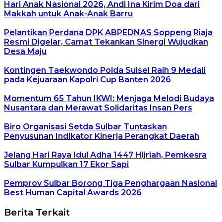
Hari Anak Nasional 2026, Andi Ina Kirim Doa dari
Makkah untuk Anak-Anak Barru
Pelantikan Perdana DPK ABPEDNAS Soppeng Riaja
Resmi Digelar, Camat Tekankan Sinergi Wujudkan
Desa Maju
Kontingen Taekwondo Polda Sulsel Raih 9 Medali
pada Kejuaraan Kapolri Cup Banten 2026
Momentum 65 Tahun IKWI: Menjaga Melodi Budaya
Nusantara dan Merawat Solidaritas Insan Pers
Biro Organisasi Setda Sulbar Tuntaskan
Penyusunan Indikator Kinerja Perangkat Daerah
Jelang Hari Raya Idul Adha 1447 Hijriah, Pemkesra
Sulbar Kumpulkan 17 Ekor Sapi
Pemprov Sulbar Borong Tiga Penghargaan Nasional
Best Human Capital Awards 2026
Berita Terkait