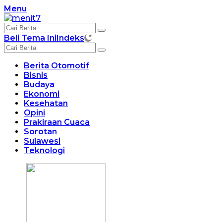
Langsung
Menu
ke
konten
Beli Tema Ini
Indeks
Berita Otomotif
Bisnis
Budaya
Ekonomi
Kesehatan
Opini
Prakiraan Cuaca
Sorotan
Sulawesi
Teknologi