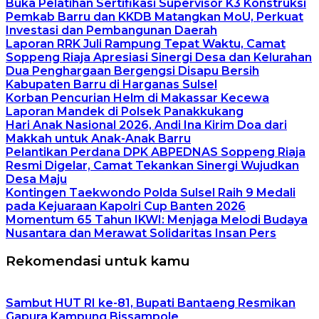
Buka Pelatihan Sertifikasi Supervisor K3 Konstruksi
Pemkab Barru dan KKDB Matangkan MoU, Perkuat
Investasi dan Pembangunan Daerah
Laporan RRK Juli Rampung Tepat Waktu, Camat
Soppeng Riaja Apresiasi Sinergi Desa dan Kelurahan
Dua Penghargaan Bergengsi Disapu Bersih
Kabupaten Barru di Harganas Sulsel
Korban Pencurian Helm di Makassar Kecewa
Laporan Mandek di Polsek Panakkukang
Hari Anak Nasional 2026, Andi Ina Kirim Doa dari
Makkah untuk Anak-Anak Barru
Pelantikan Perdana DPK ABPEDNAS Soppeng Riaja
Resmi Digelar, Camat Tekankan Sinergi Wujudkan
Desa Maju
Kontingen Taekwondo Polda Sulsel Raih 9 Medali
pada Kejuaraan Kapolri Cup Banten 2026
Momentum 65 Tahun IKWI: Menjaga Melodi Budaya
Nusantara dan Merawat Solidaritas Insan Pers
Rekomendasi untuk kamu
Sambut HUT RI ke-81, Bupati Bantaeng Resmikan
Gapura Kampung Bissampole