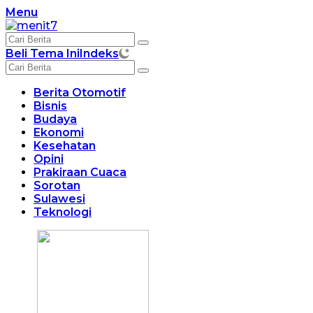
Langsung
Menu
ke
konten
Beli Tema Ini
Indeks
Berita Otomotif
Bisnis
Budaya
Ekonomi
Kesehatan
Opini
Prakiraan Cuaca
Sorotan
Sulawesi
Teknologi