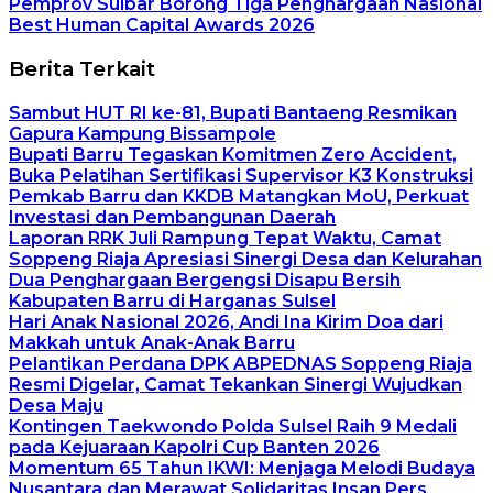
Pemprov Sulbar Borong Tiga Penghargaan Nasional
Best Human Capital Awards 2026
Berita Terkait
Sambut HUT RI ke-81, Bupati Bantaeng Resmikan
Gapura Kampung Bissampole
Bupati Barru Tegaskan Komitmen Zero Accident,
Buka Pelatihan Sertifikasi Supervisor K3 Konstruksi
Pemkab Barru dan KKDB Matangkan MoU, Perkuat
Investasi dan Pembangunan Daerah
Laporan RRK Juli Rampung Tepat Waktu, Camat
Soppeng Riaja Apresiasi Sinergi Desa dan Kelurahan
Dua Penghargaan Bergengsi Disapu Bersih
Kabupaten Barru di Harganas Sulsel
Hari Anak Nasional 2026, Andi Ina Kirim Doa dari
Makkah untuk Anak-Anak Barru
Pelantikan Perdana DPK ABPEDNAS Soppeng Riaja
Resmi Digelar, Camat Tekankan Sinergi Wujudkan
Desa Maju
Kontingen Taekwondo Polda Sulsel Raih 9 Medali
pada Kejuaraan Kapolri Cup Banten 2026
Momentum 65 Tahun IKWI: Menjaga Melodi Budaya
Nusantara dan Merawat Solidaritas Insan Pers