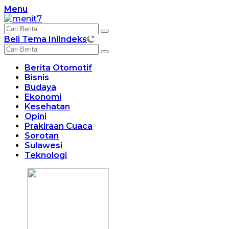
Langsung
Menu
ke
konten
Beli Tema Ini
Indeks
Berita Otomotif
Bisnis
Budaya
Ekonomi
Kesehatan
Opini
Prakiraan Cuaca
Sorotan
Sulawesi
Teknologi