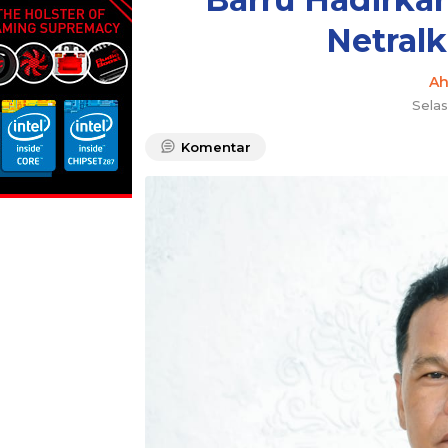
Netralk
A
Selas
Komentar