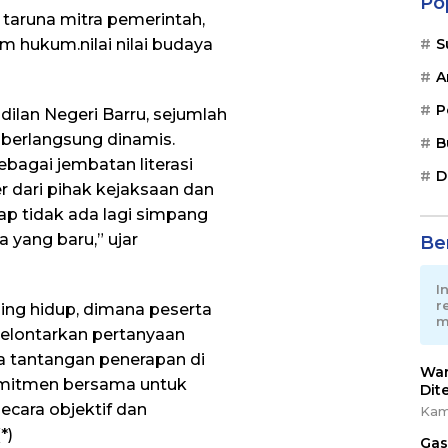
Po
taruna mitra pemerintah,
hukum.nilai nilai budaya
S
A
P
dilan Negeri Barru, sejumlah
i berlangsung dinamis.
B
agai jembatan literasi
D
 dari pihak kejaksaan dan
ap tidak ada lagi simpang
 yang baru,” ujar
Ber
I
r
ing hidup, dimana peserta
m
melontarkan pertanyaan
rta tantangan penerapan di
War
omitmen bersama untuk
Dit
ecara objektif dan
Kam
*)
Gas