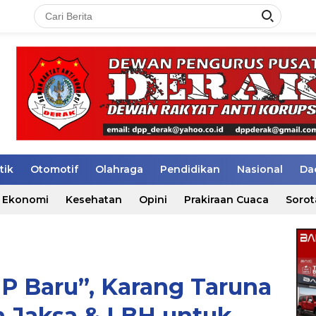
tik
Otomotif
Olahraga
Pendidikan
Nasional
Da
Ekonomi
Kesehatan
Opini
Prakiraan Cuaca
Sorot
P Baru”, Karang Taruna
n Jaksa & LBH untuk