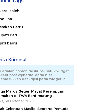
pular Tags
uardi saleh
ndi Ina
emkab Barru
upati Barru
prd barru
ita Kriminal
ni adalah contoh deskripsi untuk widget
ecent post wpberita, anda bisa
emasukkan deskripsi pada widget ini.
ga Maros Geger, Mayat Perempuan
emukan di TWA Bantimurung
is, 30 Oktober 2025
ak Celengan Masjid, Seorang Pemuda