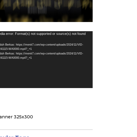
utar
dia error: Format(s) not supported or source(s) not found
eo
duh Berkas: https://menit7.com/wp-content/uploads/2024/11/VID-
241115-WA0000.mp4?_=1
duh Berkas: https://menit7.com/wp-content/uploads/2024/11/VID-
241115-WA0000.mp4?_=1