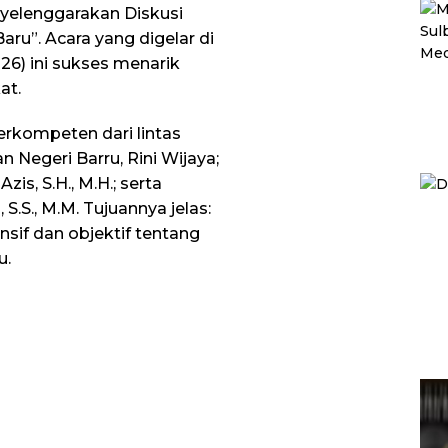
yelenggarakan Diskusi
aru”. Acara yang digelar di
26) ini sukses menarik
at.
rkompeten dari lintas
n Negeri Barru, Rini Wijaya;
is, S.H., M.H.; serta
S.S., M.M. Tujuannya jelas:
f dan objektif tentang
u.