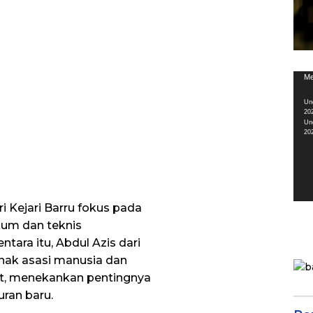
Pem
Me
Vid
Un
20
Un
20
i Kejari Barru fokus pada
kum dan teknis
tara itu, Abdul Azis dari
hak asasi manusia dan
t, menekankan pentingnya
uran baru.