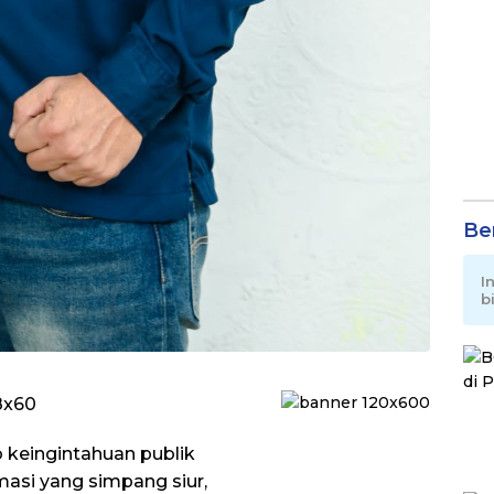
Be
I
b
 keingintahuan publik
masi yang simpang siur,