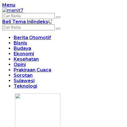
Langsung
Menu
ke
konten
Beli Tema Ini
Indeks
Berita Otomotif
Bisnis
Budaya
Ekonomi
Kesehatan
Opini
Prakiraan Cuaca
Sorotan
Sulawesi
Teknologi