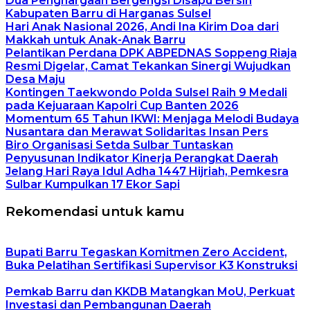
Dua Penghargaan Bergengsi Disapu Bersih
Kabupaten Barru di Harganas Sulsel
Hari Anak Nasional 2026, Andi Ina Kirim Doa dari
Makkah untuk Anak-Anak Barru
Pelantikan Perdana DPK ABPEDNAS Soppeng Riaja
Resmi Digelar, Camat Tekankan Sinergi Wujudkan
Desa Maju
Kontingen Taekwondo Polda Sulsel Raih 9 Medali
pada Kejuaraan Kapolri Cup Banten 2026
Momentum 65 Tahun IKWI: Menjaga Melodi Budaya
Nusantara dan Merawat Solidaritas Insan Pers
Biro Organisasi Setda Sulbar Tuntaskan
Penyusunan Indikator Kinerja Perangkat Daerah
Jelang Hari Raya Idul Adha 1447 Hijriah, Pemkesra
Sulbar Kumpulkan 17 Ekor Sapi
Rekomendasi untuk kamu
Bupati Barru Tegaskan Komitmen Zero Accident,
Buka Pelatihan Sertifikasi Supervisor K3 Konstruksi
Pemkab Barru dan KKDB Matangkan MoU, Perkuat
Investasi dan Pembangunan Daerah