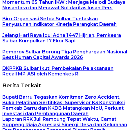
Momentum 65 Tahun IKWI: Menjaga Melodi Budaya
Nusantara dan Merawat Solidaritas Insan Pers
Biro Organisasi Setda Sulbar Tuntaskan
Penyusunan Indikator Kinerja Perangkat Daerah
Jelang Hari Raya Idul Adha 1447 Hijriah, Pemkesra
Sulbar Kumpulkan 17 Ekor Sapi
Pemprov Sulbar Borong Tiga Penghargaan Nasional
Best Human Capital Awards 2026
DKPPKB Sulbar Ikuti Pembekalan Pelaksanaan
Recall MP-ASI oleh Kemenkes RI
Berita Terkait
Bupati Barru Tegaskan Komitmen Zero Accident,
Buka Pelatihan Sertifikasi Supervisor K3 Konstruksi
Pemkab Barru dan KKDB Matangkan MoU, Perkuat
Investasi dan Pembangunan Daerah
Laporan RRK Juli Rampung Tepat Waktu, Camat
Soppeng Riaja Apresiasi Sinergi Desa dan Kelurahan