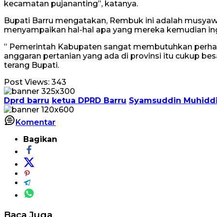
kecamatan pujananting”, katanya.
Bupati Barru mengatakan, Rembuk ini adalah musyawar
menyampaikan hal-hal apa yang mereka kemudian ing
” Pemerintah Kabupaten sangat membutuhkan perhati
anggaran pertanian yang ada di provinsi itu cukup bes
terang Bupati.
Post Views:
343
Dprd barru
ketua DPRD Barru
Syamsuddin Muhidd
Komentar
Bagikan
Baca Juga