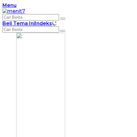
Langsung
Menu
ke
konten
Beli Tema Ini
Indeks