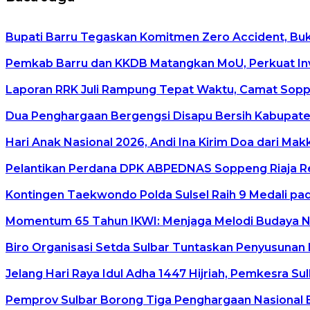
Bupati Barru Tegaskan Komitmen Zero Accident, Buka 
Pemkab Barru dan KKDB Matangkan MoU, Perkuat In
Laporan RRK Juli Rampung Tepat Waktu, Camat Soppen
Dua Penghargaan Bergengsi Disapu Bersih Kabupaten
Hari Anak Nasional 2026, Andi Ina Kirim Doa dari Ma
Pelantikan Perdana DPK ABPEDNAS Soppeng Riaja Re
Kontingen Taekwondo Polda Sulsel Raih 9 Medali pad
Momentum 65 Tahun IKWI: Menjaga Melodi Budaya Nus
Biro Organisasi Setda Sulbar Tuntaskan Penyusunan 
Jelang Hari Raya Idul Adha 1447 Hijriah, Pemkesra Su
Pemprov Sulbar Borong Tiga Penghargaan Nasional 