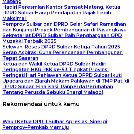
Mateng
Hadiri Peresmian Kantor Samsat Mateng, Ketua
DPRD Sulbar Harap Pendapatan Pajak Lebih
Maksimal
Pemprov Sulbar dan DPRD Gelar Safari Ramadhan
dan Kunjungi Proyek Pembangunan di Pasangkayu
Sekretariat DPRD Sulbar Raih Penghargaan OPD
Muzakki Terbaik 2025
Sekwan: Reses DPRD Sulbar Ketiga Tahun 2025
Serap Aspirasi Guna Perencanaan Pembangunan
Tepat Sasaran
Ketua dan Wakil Ketua DPRD Sulbar Hadiri
Peringatan HKG PKK ke-53 Tingkat Provinsi
Peringati Hari Pahlawan Ketua DPRD Sulbar Ikuti
Upacara dan Ziarah Makam Pahlawan di TMP Pati’di
DPRD Sulbar Finalisasi Ranperda Perubahan
Tentang Perusda Sebuku Energi Malaqbi
Rekomendasi untuk kamu
Wakil Ketua DPRD Sulbar Apresiasi Sinergi
Pemprov–Pemkab Mamuju