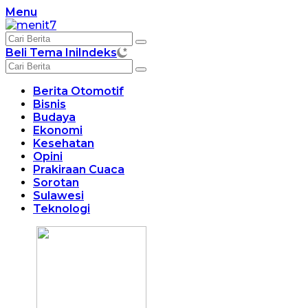
Langsung
Menu
ke
konten
Beli Tema Ini
Indeks
Berita Otomotif
Bisnis
Budaya
Ekonomi
Kesehatan
Opini
Prakiraan Cuaca
Sorotan
Sulawesi
Teknologi