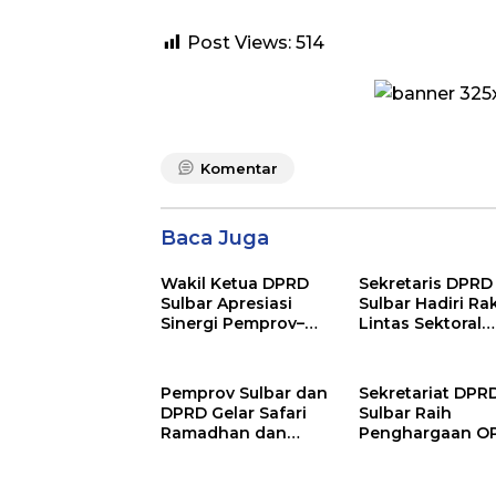
Post Views:
514
Komentar
Baca Juga
Wakil Ketua DPRD
Sekretaris DPRD
Sulbar Apresiasi
Sulbar Hadiri Ra
Sinergi Pemprov–
Lintas Sektoral
Pemkab Mamuju
Persiapan Opera
Ketupat 2026
Pemprov Sulbar dan
Sekretariat DPR
DPRD Gelar Safari
Sulbar Raih
Ramadhan dan
Penghargaan O
Kunjungi Proyek
Muzakki Terbaik
Pembangunan di
2025
Pasangkayu