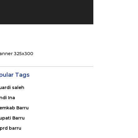
pular Tags
uardi saleh
ndi Ina
emkab Barru
upati Barru
prd barru