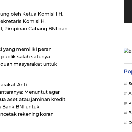
sung oleh Ketua Komisi I H.
ekretaris Komisi H.
 I, Pimpinan Cabang BNI dan
i yang memiliki peran
publik salah satunya
duan masyarakat untuk
Po
S
arakat Anti
ntaranya: Menuntut agar
A
 aset atau jaminan kredit
P
a Bank BNI untuk
B
ncetak rekening koran
D