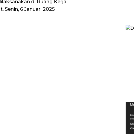
dilaksanakan di Ruang Kerja
. Senin, 6 Januari 2025
Pem
Me
Vid
Un
20
Un
20