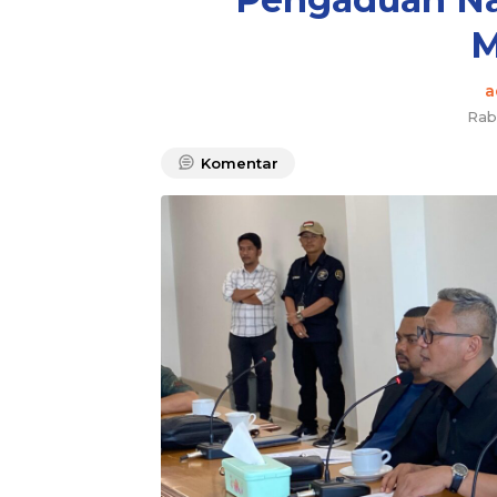
M
a
Rab
Komentar