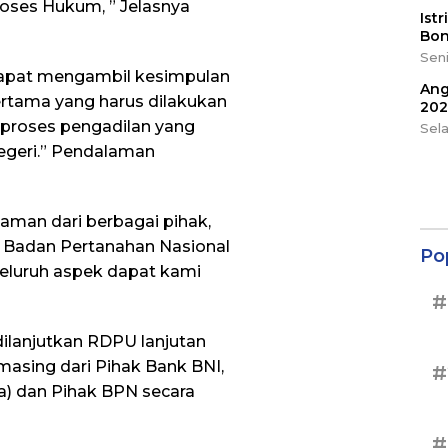
roses Hukum, ” Jelasnya
Ist
Bon
Seni
 dapat mengambil kesimpulan
Ang
ertama yang harus dilakukan
202
 proses pengadilan yang
Sel
egeri.” Pendalaman
man dari berbagai pihak,
n Badan Pertanahan Nasional
Po
seluruh aspek dapat kami
#
dilanjutkan RDPU lanjutan
asing dari Pihak Bank BNI,
#
) dan Pihak BPN secara
#