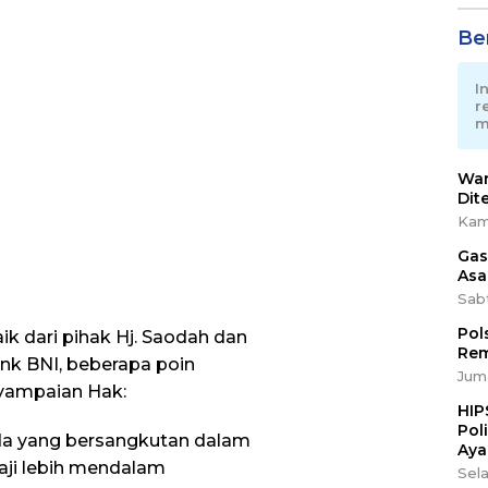
Ber
I
r
m
War
Dit
Kam
Gas
Asa
Sab
Pol
k dari pihak Hj. Saodah dan
Rem
nk BNI, beberapa poin
Juma
nyampaian Hak:
HIP
Pol
da yang bersangkutan dalam
Aya
kaji lebih mendalam
Sela