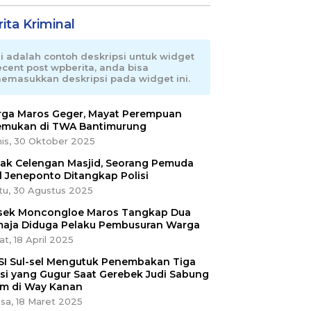
ita Kriminal
ni adalah contoh deskripsi untuk widget
ecent post wpberita, anda bisa
emasukkan deskripsi pada widget ini.
ga Maros Geger, Mayat Perempuan
emukan di TWA Bantimurung
is, 30 Oktober 2025
ak Celengan Masjid, Seorang Pemuda
l Jeneponto Ditangkap Polisi
tu, 30 Agustus 2025
sek Moncongloe Maros Tangkap Dua
aja Diduga Pelaku Pembusuran Warga
t, 18 April 2025
SI Sul-sel Mengutuk Penembakan Tiga
isi yang Gugur Saat Gerebek Judi Sabung
m di Way Kanan
sa, 18 Maret 2025