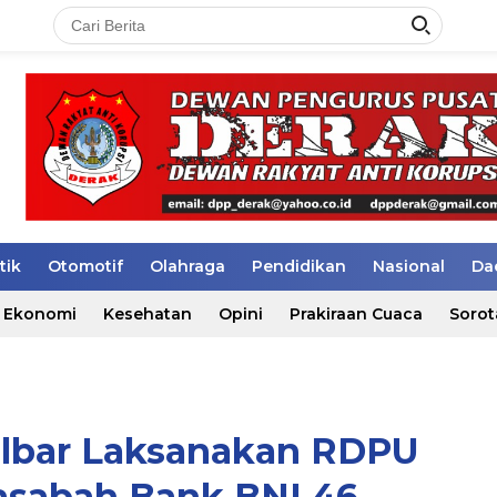
tik
Otomotif
Olahraga
Pendidikan
Nasional
Da
Ekonomi
Kesehatan
Opini
Prakiraan Cuaca
Sorot
ulbar Laksanakan RDPU
sabah Bank BNI 46