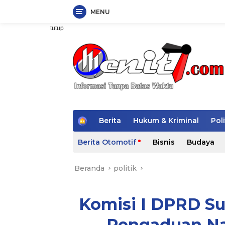
MENU
Langsung
tutup
ke
konten
H
Berita
Hukum & Kriminal
Poli
o
m
Berita Otomotif
Bisnis
Budaya
e
Beranda
politik
Komisi I DPRD S
Pengaduan Na