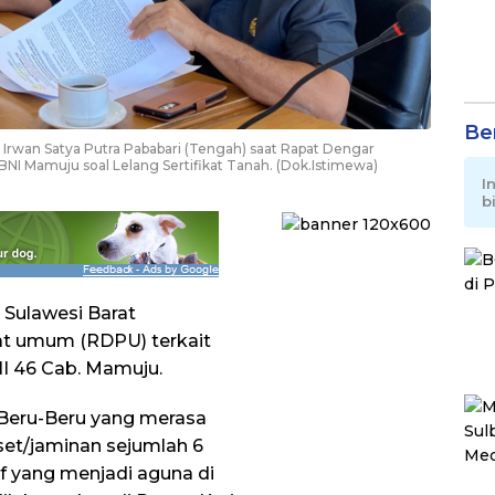
Be
) Irwan Satya Putra Pababari (Tengah) saat Rapat Dengar
 Mamuju soal Lelang Sertifikat Tanah. (Dok.Istimewa)
I
b
 Sulawesi Barat
t umum (RDPU) terkait
I 46 Cab. Mamuju.
r Beru-Beru yang merasa
set/jaminan sejumlah 6
if yang menjadi aguna di