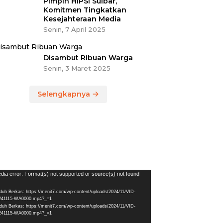
Pimpin HIPSI Sulbar,
Komitmen Tingkatkan
Kesejahteraan Media
Senin, 7 April 2025
Disambut Ribuan Warga
Senin, 3 Maret 2025
Selengkapnya
utar
dia error: Format(s) not supported or source(s) not found
eo
duh Berkas: https://menit7.com/wp-content/uploads/2024/11/VID-
241115-WA0000.mp4?_=1
duh Berkas: https://menit7.com/wp-content/uploads/2024/11/VID-
241115-WA0000.mp4?_=1