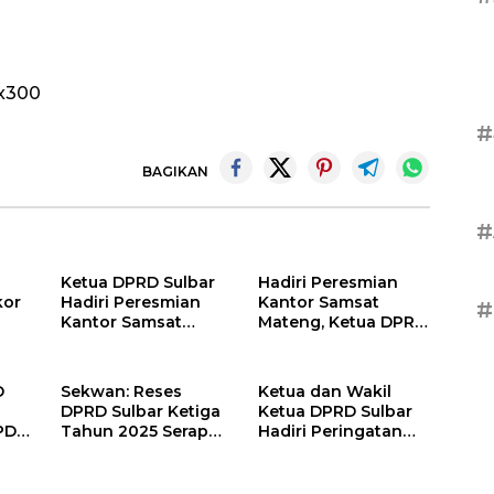
#
BAGIKAN
#
Ketua DPRD Sulbar
Hadiri Peresmian
kor
Hadiri Peresmian
Kantor Samsat
#
Kantor Samsat
Mateng, Ketua DPRD
si
Mateng
Sulbar Harap
Pendapatan Pajak
Lebih Maksimal
D
Sekwan: Reses
Ketua dan Wakil
DPRD Sulbar Ketiga
Ketua DPRD Sulbar
PD
Tahun 2025 Serap
Hadiri Peringatan
Aspirasi Guna
HKG PKK ke-53
Perencanaan
Tingkat Provinsi
Pembangunan