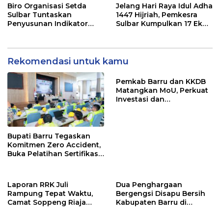
Pers
Biro Organisasi Setda
Jelang Hari Raya Idul Adha
Sulbar Tuntaskan
1447 Hijriah, Pemkesra
Penyusunan Indikator
Sulbar Kumpulkan 17 Ekor
Kinerja Perangkat Daerah
Sapi
Rekomendasi untuk kamu
Pemkab Barru dan KKDB
Matangkan MoU, Perkuat
Investasi dan
Pembangunan Daerah
Bupati Barru Tegaskan
Komitmen Zero Accident,
Buka Pelatihan Sertifikasi
Supervisor K3 Konstruksi
Laporan RRK Juli
Dua Penghargaan
Rampung Tepat Waktu,
Bergengsi Disapu Bersih
Camat Soppeng Riaja
Kabupaten Barru di
Apresiasi Sinergi Desa
Harganas Sulsel
dan Kelurahan