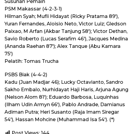
Susunan Pemain
PSM Makassar (4-2-3-1)
Hilman Syah; Mufli Hidayat (Ricky Pratama 89′),
Yuran Fernandes, Aloisio Neto, Victor Luiz; Gledson
Paixao, M Arfan (Akbar Tanjung 58′); Victor Dethan,
Savio Roberto (Lucas Serafim 46′), Jacques Medina
(Ananda Raehan 87′); Alex Tanque (Abu Kamara
75′)
Pelatih: Tomas Trucha
PSBS Biak (4-4-2)
Kadu (Juan Madjar 46); Lucky Octavianto, Sandro
Sakho Embalo, Nurhidayat Haji Haris, Arjuna Agung
(Nelson Alom 81′); Eduardo Barbosa, Luquinhas
(Ilham Udin Armyn 66′), Pablo Andrade, Damianus
Adiman Putra; Heri Susanto (Raja Imam Siregar
54′), Hassan Mohcine (Muhammad Isa 54′). (*)
Post Views:
144