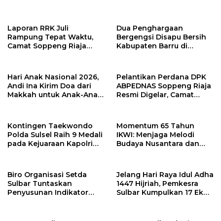
Supervisor K3 Konstruksi
Laporan RRK Juli
Dua Penghargaan
Rampung Tepat Waktu,
Bergengsi Disapu Bersih
Camat Soppeng Riaja
Kabupaten Barru di
Apresiasi Sinergi Desa
Harganas Sulsel
dan Kelurahan
Hari Anak Nasional 2026,
Pelantikan Perdana DPK
Andi Ina Kirim Doa dari
ABPEDNAS Soppeng Riaja
Makkah untuk Anak-Anak
Resmi Digelar, Camat
Barru
Tekankan Sinergi
Wujudkan Desa Maju
Kontingen Taekwondo
Momentum 65 Tahun
Polda Sulsel Raih 9 Medali
IKWI: Menjaga Melodi
pada Kejuaraan Kapolri
Budaya Nusantara dan
Cup Banten 2026
Merawat Solidaritas Insan
Pers
Biro Organisasi Setda
Jelang Hari Raya Idul Adha
Sulbar Tuntaskan
1447 Hijriah, Pemkesra
Penyusunan Indikator
Sulbar Kumpulkan 17 Ekor
Kinerja Perangkat Daerah
Sapi