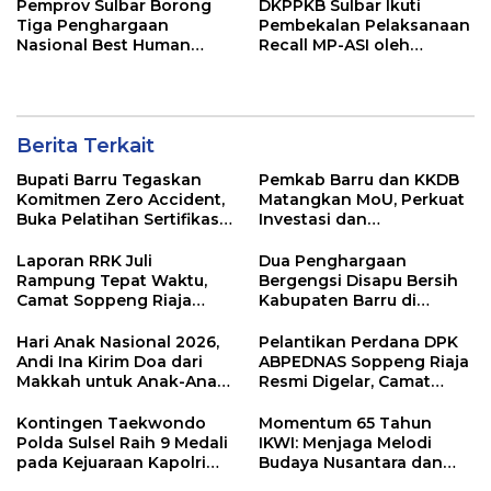
Pemprov Sulbar Borong
DKPPKB Sulbar Ikuti
Tiga Penghargaan
Pembekalan Pelaksanaan
Nasional Best Human
Recall MP-ASI oleh
Capital Awards 2026
Kemenkes RI
Berita Terkait
Bupati Barru Tegaskan
Pemkab Barru dan KKDB
Komitmen Zero Accident,
Matangkan MoU, Perkuat
Buka Pelatihan Sertifikasi
Investasi dan
Supervisor K3 Konstruksi
Pembangunan Daerah
Laporan RRK Juli
Dua Penghargaan
Rampung Tepat Waktu,
Bergengsi Disapu Bersih
Camat Soppeng Riaja
Kabupaten Barru di
Apresiasi Sinergi Desa
Harganas Sulsel
dan Kelurahan
Hari Anak Nasional 2026,
Pelantikan Perdana DPK
Andi Ina Kirim Doa dari
ABPEDNAS Soppeng Riaja
Makkah untuk Anak-Anak
Resmi Digelar, Camat
Barru
Tekankan Sinergi
Wujudkan Desa Maju
Kontingen Taekwondo
Momentum 65 Tahun
Polda Sulsel Raih 9 Medali
IKWI: Menjaga Melodi
pada Kejuaraan Kapolri
Budaya Nusantara dan
Cup Banten 2026
Merawat Solidaritas Insan