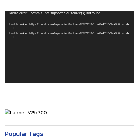
Pemutar
Media error: Format(s) not supported or source(s) not found
Video
Unduh Berkas: https://menit7.com/wp-content/uploads/2024/11/VID-20241115-WA0000.mp4?
_=1
Unduh Berkas: https://menit7.com/wp-content/uploads/2024/11/VID-20241115-WA0000.mp4?
_=1
Popular Tags