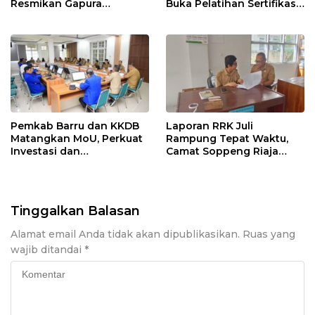
Resmikan Gapura
Buka Pelatihan Sertifikasi
Kampung Bissampole
Supervisor K3 Konstruksi
Pemkab Barru dan KKDB
Laporan RRK Juli
Matangkan MoU, Perkuat
Rampung Tepat Waktu,
Investasi dan
Camat Soppeng Riaja
Pembangunan Daerah
Apresiasi Sinergi Desa
dan Kelurahan
Tinggalkan Balasan
Alamat email Anda tidak akan dipublikasikan.
Ruas yang
wajib ditandai
*