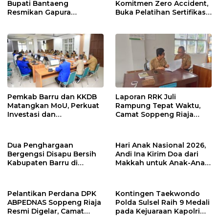
Bupati Bantaeng
Komitmen Zero Accident,
Resmikan Gapura
Buka Pelatihan Sertifikasi
Kampung Bissampole
Supervisor K3 Konstruksi
Pemkab Barru dan KKDB
Laporan RRK Juli
Matangkan MoU, Perkuat
Rampung Tepat Waktu,
Investasi dan
Camat Soppeng Riaja
Pembangunan Daerah
Apresiasi Sinergi Desa
dan Kelurahan
Dua Penghargaan
Hari Anak Nasional 2026,
Bergengsi Disapu Bersih
Andi Ina Kirim Doa dari
Kabupaten Barru di
Makkah untuk Anak-Anak
Harganas Sulsel
Barru
Pelantikan Perdana DPK
Kontingen Taekwondo
ABPEDNAS Soppeng Riaja
Polda Sulsel Raih 9 Medali
Resmi Digelar, Camat
pada Kejuaraan Kapolri