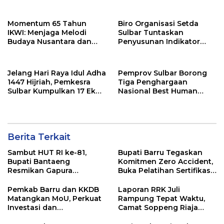
Tekankan Sinergi
Cup Banten 2026
Wujudkan Desa Maju
Momentum 65 Tahun
Biro Organisasi Setda
IKWI: Menjaga Melodi
Sulbar Tuntaskan
Budaya Nusantara dan
Penyusunan Indikator
Merawat Solidaritas Insan
Kinerja Perangkat Daerah
Pers
Jelang Hari Raya Idul Adha
Pemprov Sulbar Borong
1447 Hijriah, Pemkesra
Tiga Penghargaan
Sulbar Kumpulkan 17 Ekor
Nasional Best Human
Sapi
Capital Awards 2026
Berita Terkait
Sambut HUT RI ke-81,
Bupati Barru Tegaskan
Bupati Bantaeng
Komitmen Zero Accident,
Resmikan Gapura
Buka Pelatihan Sertifikasi
Kampung Bissampole
Supervisor K3 Konstruksi
Pemkab Barru dan KKDB
Laporan RRK Juli
Matangkan MoU, Perkuat
Rampung Tepat Waktu,
Investasi dan
Camat Soppeng Riaja
Pembangunan Daerah
Apresiasi Sinergi Desa