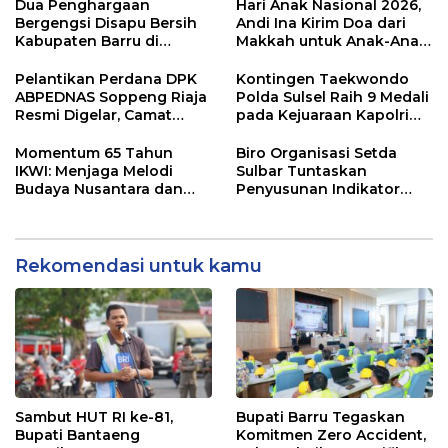
dan Kelurahan
Dua Penghargaan
Hari Anak Nasional 2026,
Bergengsi Disapu Bersih
Andi Ina Kirim Doa dari
Kabupaten Barru di
Makkah untuk Anak-Anak
Harganas Sulsel
Barru
Pelantikan Perdana DPK
Kontingen Taekwondo
ABPEDNAS Soppeng Riaja
Polda Sulsel Raih 9 Medali
Resmi Digelar, Camat
pada Kejuaraan Kapolri
Tekankan Sinergi
Cup Banten 2026
Wujudkan Desa Maju
Momentum 65 Tahun
Biro Organisasi Setda
IKWI: Menjaga Melodi
Sulbar Tuntaskan
Budaya Nusantara dan
Penyusunan Indikator
Merawat Solidaritas Insan
Kinerja Perangkat Daerah
Pers
Rekomendasi untuk kamu
Sambut HUT RI ke-81,
Bupati Barru Tegaskan
Bupati Bantaeng
Komitmen Zero Accident,