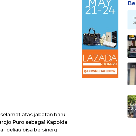
Be
I
b
 selamat atas jabatan baru
ardjo Puro sebagai Kapolda
r beliau bisa bersinergi