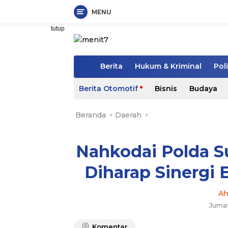
MENU
Langsung
tutup
ke
konten
H
Berita
Hukum & Kriminal
Poli
o
m
Berita Otomotif
Bisnis
Budaya
e
Beranda
Daerah
Nahkodai Polda Su
Diharap Sinergi 
A
Jumat
Komentar