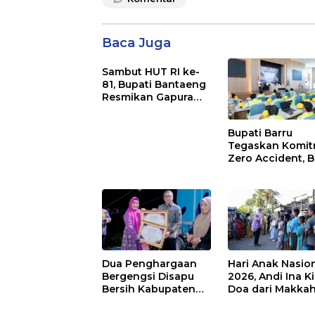
Baca Juga
Sambut HUT RI ke-
81, Bupati Bantaeng
Resmikan Gapura
Kampung
Bissampole
Bupati Barru
Tegaskan Komi
Zero Accident, 
Pelatihan Sertifi
Supervisor K3
Konstruksi
Dua Penghargaan
Hari Anak Nasio
Bergengsi Disapu
2026, Andi Ina K
Bersih Kabupaten
Doa dari Makka
Barru di Harganas
untuk Anak-Ana
Sulsel
Barru