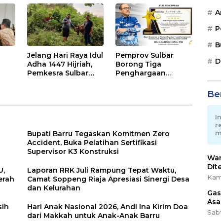
Sinergi Wujudkan
2026
A
Desa Maju
P
B
Jelang Hari Raya Idul
Pemprov Sulbar
D
Adha 1447 Hijriah,
Borong Tiga
Pemkesra Sulbar
Penghargaan
Kumpulkan 17 Ekor
Nasional Best
a
Sapi
Human Capital
Ber
ah
Awards 2026
I
r
m
Bupati Barru Tegaskan Komitmen Zero
Accident, Buka Pelatihan Sertifikasi
Supervisor K3 Konstruksi
War
Dit
U,
Laporan RRK Juli Rampung Tepat Waktu,
Kam
erah
Camat Soppeng Riaja Apresiasi Sinergi Desa
dan Kelurahan
Gas
Asa
sih
Hari Anak Nasional 2026, Andi Ina Kirim Doa
Sab
dari Makkah untuk Anak-Anak Barru