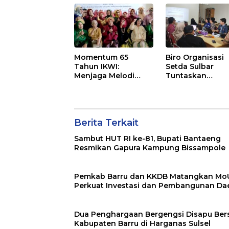
Momentum 65
Biro Organisasi
Tahun IKWI:
Setda Sulbar
Menjaga Melodi
Tuntaskan
Budaya Nusantara
Penyusunan
dan Merawat
Indikator Kinerj
Solidaritas Insan
Perangkat Daer
Pers
Berita Terkait
Sambut HUT RI ke-81, Bupati Bantaeng
Resmikan Gapura Kampung Bissampole
Pemkab Barru dan KKDB Matangkan Mo
Perkuat Investasi dan Pembangunan Da
Dua Penghargaan Bergengsi Disapu Ber
Kabupaten Barru di Harganas Sulsel