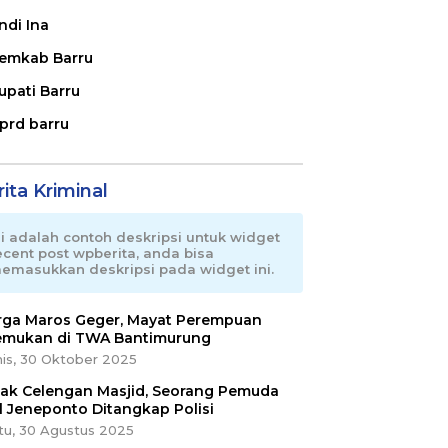
ndi Ina
emkab Barru
upati Barru
prd barru
ita Kriminal
ni adalah contoh deskripsi untuk widget
ecent post wpberita, anda bisa
emasukkan deskripsi pada widget ini.
ga Maros Geger, Mayat Perempuan
emukan di TWA Bantimurung
is, 30 Oktober 2025
ak Celengan Masjid, Seorang Pemuda
l Jeneponto Ditangkap Polisi
tu, 30 Agustus 2025