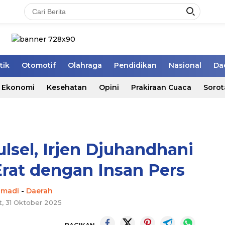
tik
Otomotif
Olahraga
Pendidikan
Nasional
Da
Ekonomi
Kesehatan
Opini
Prakiraan Cuaca
Sorot
lsel, Irjen Djuhandhani
Erat dengan Insan Pers
hmadi
-
Daerah
, 31 Oktober 2025