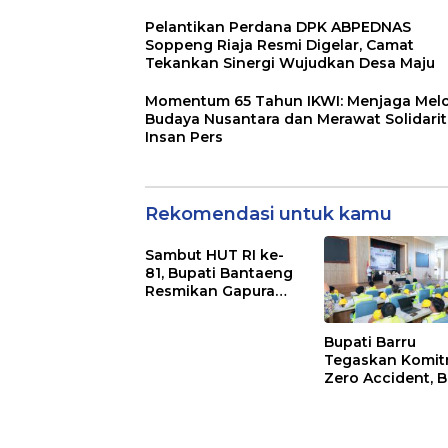
Pelantikan Perdana DPK ABPEDNAS
Soppeng Riaja Resmi Digelar, Camat
Tekankan Sinergi Wujudkan Desa Maju
Momentum 65 Tahun IKWI: Menjaga Mel
Budaya Nusantara dan Merawat Solidari
Insan Pers
Rekomendasi untuk kamu
Sambut HUT RI ke-
81, Bupati Bantaeng
Resmikan Gapura
Kampung
Bissampole
Bupati Barru
Tegaskan Komi
Zero Accident, 
Pelatihan Sertifi
Supervisor K3
Konstruksi