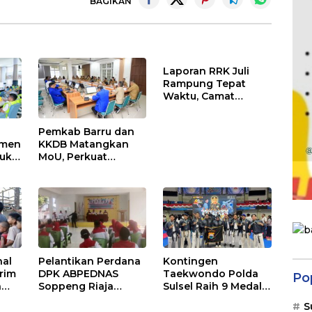
BAGIKAN
Laporan RRK Juli
Rampung Tepat
Waktu, Camat
Soppeng Riaja
Apresiasi Sinergi
Pemkab Barru dan
Desa dan Kelurahan
tmen
KKDB Matangkan
Buka
MoU, Perkuat
kasi
Investasi dan
Pembangunan
Daerah
nal
Pelantikan Perdana
Kontingen
irim
DPK ABPEDNAS
Taekwondo Polda
Po
h
Soppeng Riaja
Sulsel Raih 9 Medali
k
Resmi Digelar,
pada Kejuaraan
S
Camat Tekankan
Kapolri Cup Banten