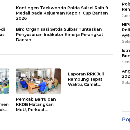
Pol
Kontingen Taekwondo Polda Sulsel Raih 9
Rem
Medali pada Kejuaraan Kapolri Cup Banten
Juma
2026
HIP
odi
Biro Organisasi Setda Sulbar Tuntaskan
Pol
tas
Penyusunan Indikator Kinerja Perangkat
Aya
Daerah
Sela
Ist
Bon
Seni
Ang
Laporan RRK Juli
202
Rampung Tepat
Sel
Waktu, Camat
Soppeng Riaja
Apresiasi Sinergi
Pemkab Barru dan
Desa dan Kelurahan
tmen
KKDB Matangkan
Buka
MoU, Perkuat
kasi
Investasi dan
Po
Pembangunan
Daerah