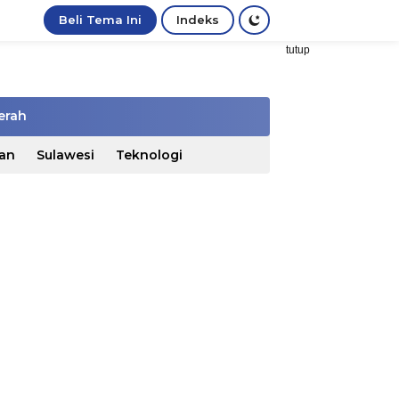
Beli Tema Ini
Indeks
tutup
erah
an
Sulawesi
Teknologi