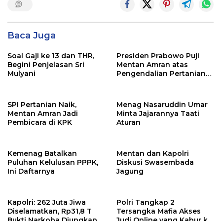
Baca Juga
Soal Gaji ke 13 dan THR,
Presiden Prabowo Puji
Begini Penjelasan Sri
Mentan Amran atas
Mulyani
Pengendalian Pertanian
yang Sangat Baik
SPI Pertanian Naik,
Menag Nasaruddin Umar
Mentan Amran Jadi
Minta Jajarannya Taati
Pembicara di KPK
Aturan
Kemenag Batalkan
Mentan dan Kapolri
Puluhan Kelulusan PPPK,
Diskusi Swasembada
Ini Daftarnya
Jagung
Kapolri: 262 Juta Jiwa
Polri Tangkap 2
Diselamatkan, Rp31,8 T
Tersangka Mafia Akses
Bukti Narkoba Diungkap
Judi Online yang Kabur ke