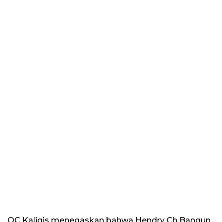
OC Kaligis menegaskan bahwa Hendry Ch Bangun