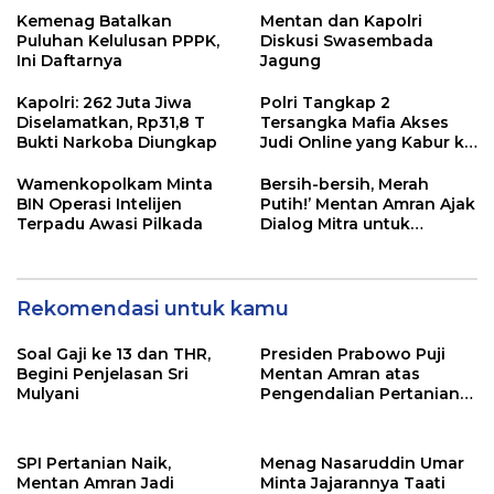
Kemenag Batalkan
Mentan dan Kapolri
Puluhan Kelulusan PPPK,
Diskusi Swasembada
Ini Daftarnya
Jagung
Kapolri: 262 Juta Jiwa
Polri Tangkap 2
Diselamatkan, Rp31,8 T
Tersangka Mafia Akses
Bukti Narkoba Diungkap
Judi Online yang Kabur ke
Luar Negeri
Wamenkopolkam Minta
Bersih-bersih, Merah
BIN Operasi Intelijen
Putih!’ Mentan Amran Ajak
Terpadu Awasi Pilkada
Dialog Mitra untuk
Kuatkan Integritas
Rekomendasi untuk kamu
Soal Gaji ke 13 dan THR,
Presiden Prabowo Puji
Begini Penjelasan Sri
Mentan Amran atas
Mulyani
Pengendalian Pertanian
yang Sangat Baik
SPI Pertanian Naik,
Menag Nasaruddin Umar
Mentan Amran Jadi
Minta Jajarannya Taati