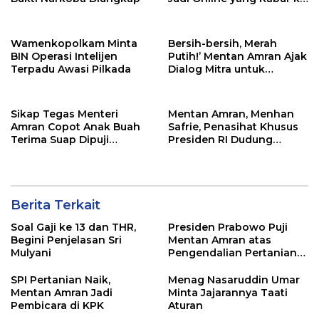
Luar Negeri
Wamenkopolkam Minta
Bersih-bersih, Merah
BIN Operasi Intelijen
Putih!’ Mentan Amran Ajak
Terpadu Awasi Pilkada
Dialog Mitra untuk
Kuatkan Integritas
Sikap Tegas Menteri
Mentan Amran, Menhan
Amran Copot Anak Buah
Safrie, Penasihat Khusus
Terima Suap Dipuji
Presiden RI Dudung
Mahfud MD
Kompak dalam Acara
Pembekalan Khusus Para
Menteri
Berita Terkait
Soal Gaji ke 13 dan THR,
Presiden Prabowo Puji
Begini Penjelasan Sri
Mentan Amran atas
Mulyani
Pengendalian Pertanian
yang Sangat Baik
SPI Pertanian Naik,
Menag Nasaruddin Umar
Mentan Amran Jadi
Minta Jajarannya Taati
Pembicara di KPK
Aturan