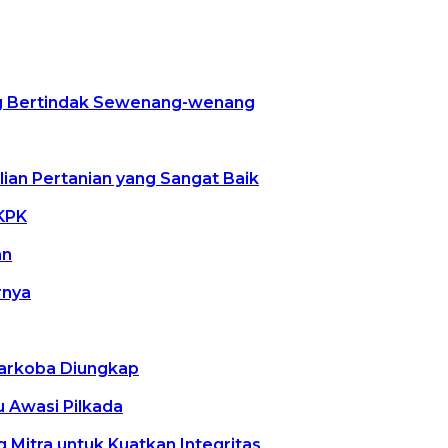
ng Bertindak Sewenang-wenang
ian Pertanian yang Sangat Baik
 KPK
an
rnya
 Narkoba Diungkap
 Awasi Pilkada
g Mitra untuk Kuatkan Integritas