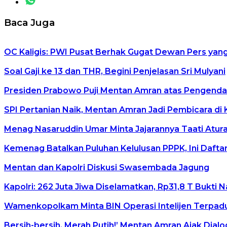
Baca Juga
OC Kaligis: PWI Pusat Berhak Gugat Dewan Pers ya
Soal Gaji ke 13 dan THR, Begini Penjelasan Sri Mulyani
Presiden Prabowo Puji Mentan Amran atas Pengendal
SPI Pertanian Naik, Mentan Amran Jadi Pembicara di
Menag Nasaruddin Umar Minta Jajarannya Taati Atur
Kemenag Batalkan Puluhan Kelulusan PPPK, Ini Dafta
Mentan dan Kapolri Diskusi Swasembada Jagung
Kapolri: 262 Juta Jiwa Diselamatkan, Rp31,8 T Bukti
Wamenkopolkam Minta BIN Operasi Intelijen Terpadu
Bersih-bersih, Merah Putih!’ Mentan Amran Ajak Dialo