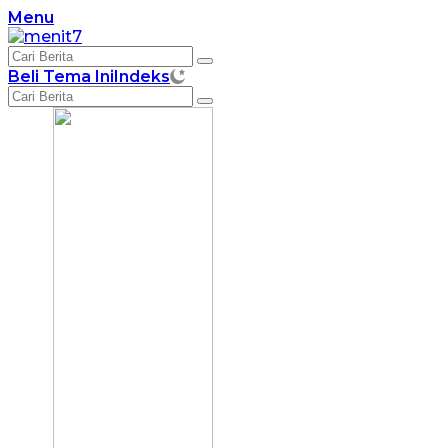
Langsung
Menu
ke
konten
Beli Tema Ini
Indeks