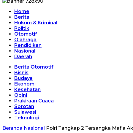
Home
Berita
Hukum & Kriminal
Politik
Otomotif
Olahraga
Pendidikan
Nasional
Daerah
Berita Otomotif
Bisnis
Budaya
Ekonomi
Kesehatan
Opini
Prakiraan Cuaca
Sorotan
Sulawesi
Teknologi
Beranda
Nasional
Polri Tangkap 2 Tersangka Mafia Ak