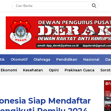
tik
Otomotif
Olahraga
Pendidikan
Nasional
Da
Ekonomi
Kesehatan
Opini
Prakiraan Cuaca
Sorot
donesia Siap Mendaftar
engikuti Pemilu 2024