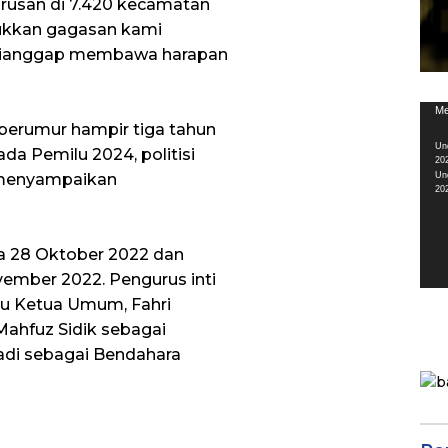
usan di 7.420 kecamatan
jukkan gagasan kami
 dianggap membawa harapan
Pem
Me
berumur hampir tiga tahun
Vid
Un
da Pemilu 2024, politisi
20
i menyampaikan
Un
20
da 28 Oktober 2022 dan
vember 2022. Pengurus inti
aku Ketua Umum, Fahri
ahfuz Sidik sebagai
yadi sebagai Bendahara