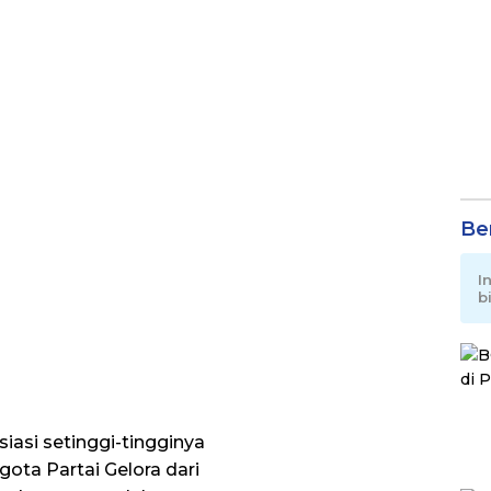
Be
I
b
iasi setinggi-tingginya
gota Partai Gelora dari