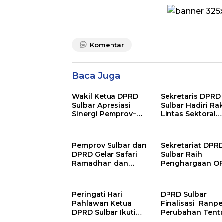
Komentar
Baca Juga
Wakil Ketua DPRD
Sekretaris DPRD
Sulbar Apresiasi
Sulbar Hadiri Ra
Sinergi Pemprov–
Lintas Sektoral
Pemkab Mamuju
Persiapan Opera
Ketupat 2026
Pemprov Sulbar dan
Sekretariat DPR
DPRD Gelar Safari
Sulbar Raih
Ramadhan dan
Penghargaan O
Kunjungi Proyek
Muzakki Terbaik
Pembangunan di
2025
Pasangkayu
Peringati Hari
DPRD Sulbar
Pahlawan Ketua
Finalisasi Ranp
DPRD Sulbar Ikuti
Perubahan Tent
Upacara dan Ziarah
Perusda Sebuku