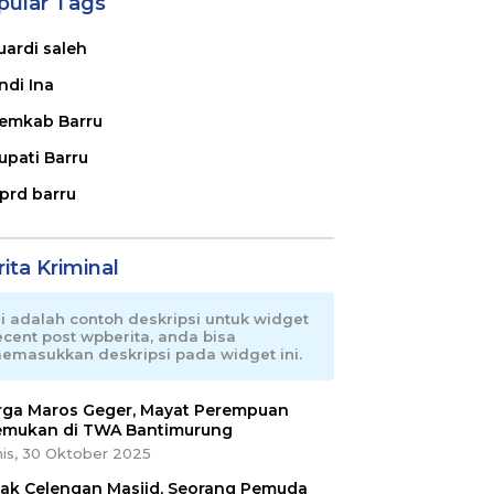
pular Tags
uardi saleh
ndi Ina
emkab Barru
upati Barru
prd barru
ita Kriminal
ni adalah contoh deskripsi untuk widget
ecent post wpberita, anda bisa
emasukkan deskripsi pada widget ini.
ga Maros Geger, Mayat Perempuan
emukan di TWA Bantimurung
is, 30 Oktober 2025
ak Celengan Masjid, Seorang Pemuda