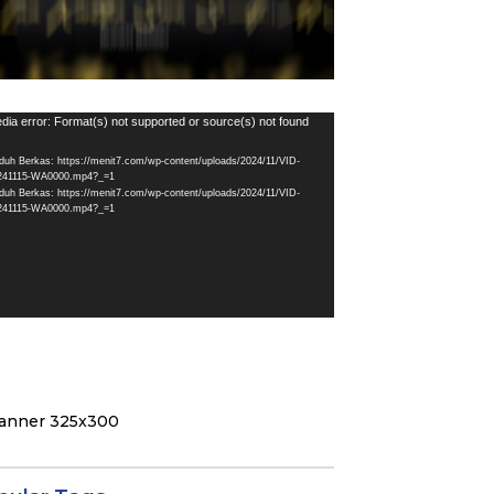
utar
dia error: Format(s) not supported or source(s) not found
eo
duh Berkas: https://menit7.com/wp-content/uploads/2024/11/VID-
241115-WA0000.mp4?_=1
duh Berkas: https://menit7.com/wp-content/uploads/2024/11/VID-
241115-WA0000.mp4?_=1