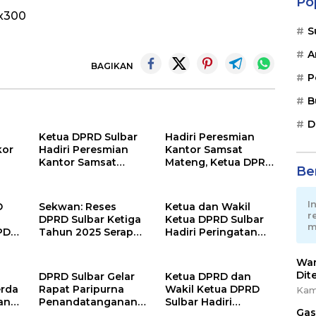
Po
S
A
BAGIKAN
P
B
D
Ketua DPRD Sulbar
Hadiri Peresmian
kor
Hadiri Peresmian
Kantor Samsat
Kantor Samsat
Mateng, Ketua DPRD
Ber
si
Mateng
Sulbar Harap
Pendapatan Pajak
Lebih Maksimal
I
D
Sekwan: Reses
Ketua dan Wakil
r
DPRD Sulbar Ketiga
Ketua DPRD Sulbar
m
PD
Tahun 2025 Serap
Hadiri Peringatan
Aspirasi Guna
HKG PKK ke-53
Perencanaan
Tingkat Provinsi
War
Pembangunan
Dit
DPRD Sulbar Gelar
Ketua DPRD dan
Tepat Sasaran
erda
Rapat Paripurna
Wakil Ketua DPRD
Kam
ang
Penandatanganan
Sulbar Hadiri
Gas
Kesepakatan
Pelepasan Ekspor