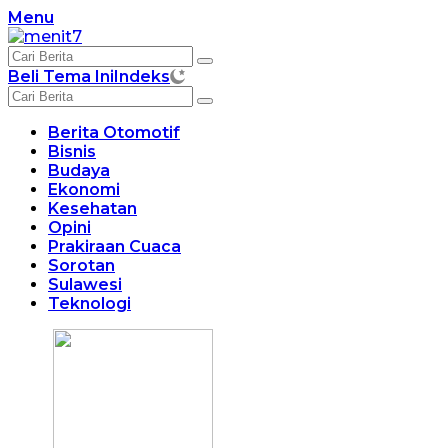
Langsung
Menu
ke
konten
Beli Tema Ini
Indeks
Berita Otomotif
Bisnis
Budaya
Ekonomi
Kesehatan
Opini
Prakiraan Cuaca
Sorotan
Sulawesi
Teknologi