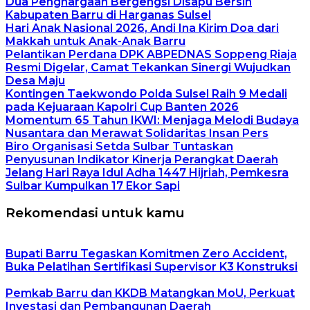
Dua Penghargaan Bergengsi Disapu Bersih
Kabupaten Barru di Harganas Sulsel
Hari Anak Nasional 2026, Andi Ina Kirim Doa dari
Makkah untuk Anak-Anak Barru
Pelantikan Perdana DPK ABPEDNAS Soppeng Riaja
Resmi Digelar, Camat Tekankan Sinergi Wujudkan
Desa Maju
Kontingen Taekwondo Polda Sulsel Raih 9 Medali
pada Kejuaraan Kapolri Cup Banten 2026
Momentum 65 Tahun IKWI: Menjaga Melodi Budaya
Nusantara dan Merawat Solidaritas Insan Pers
Biro Organisasi Setda Sulbar Tuntaskan
Penyusunan Indikator Kinerja Perangkat Daerah
Jelang Hari Raya Idul Adha 1447 Hijriah, Pemkesra
Sulbar Kumpulkan 17 Ekor Sapi
Rekomendasi untuk kamu
Bupati Barru Tegaskan Komitmen Zero Accident,
Buka Pelatihan Sertifikasi Supervisor K3 Konstruksi
Pemkab Barru dan KKDB Matangkan MoU, Perkuat
Investasi dan Pembangunan Daerah