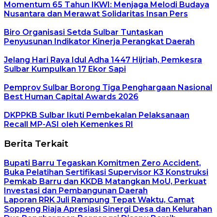
Momentum 65 Tahun IKWI: Menjaga Melodi Budaya
Nusantara dan Merawat Solidaritas Insan Pers
Biro Organisasi Setda Sulbar Tuntaskan
Penyusunan Indikator Kinerja Perangkat Daerah
Jelang Hari Raya Idul Adha 1447 Hijriah, Pemkesra
Sulbar Kumpulkan 17 Ekor Sapi
Pemprov Sulbar Borong Tiga Penghargaan Nasional
Best Human Capital Awards 2026
DKPPKB Sulbar Ikuti Pembekalan Pelaksanaan
Recall MP-ASI oleh Kemenkes RI
Berita Terkait
Bupati Barru Tegaskan Komitmen Zero Accident,
Buka Pelatihan Sertifikasi Supervisor K3 Konstruksi
Pemkab Barru dan KKDB Matangkan MoU, Perkuat
Investasi dan Pembangunan Daerah
Laporan RRK Juli Rampung Tepat Waktu, Camat
Soppeng Riaja Apresiasi Sinergi Desa dan Kelurahan