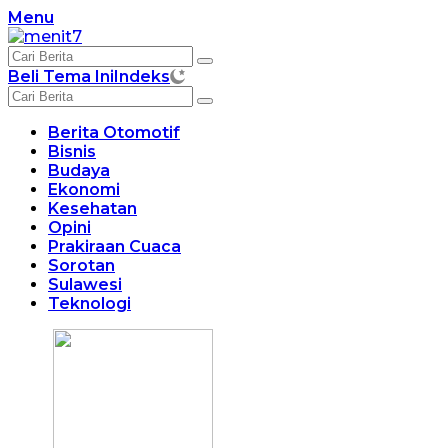
Langsung
Menu
ke
konten
Beli Tema Ini
Indeks
Berita Otomotif
Bisnis
Budaya
Ekonomi
Kesehatan
Opini
Prakiraan Cuaca
Sorotan
Sulawesi
Teknologi