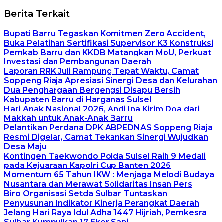
Berita Terkait
Bupati Barru Tegaskan Komitmen Zero Accident,
Buka Pelatihan Sertifikasi Supervisor K3 Konstruksi
Pemkab Barru dan KKDB Matangkan MoU, Perkuat
Investasi dan Pembangunan Daerah
Laporan RRK Juli Rampung Tepat Waktu, Camat
Soppeng Riaja Apresiasi Sinergi Desa dan Kelurahan
Dua Penghargaan Bergengsi Disapu Bersih
Kabupaten Barru di Harganas Sulsel
Hari Anak Nasional 2026, Andi Ina Kirim Doa dari
Makkah untuk Anak-Anak Barru
Pelantikan Perdana DPK ABPEDNAS Soppeng Riaja
Resmi Digelar, Camat Tekankan Sinergi Wujudkan
Desa Maju
Kontingen Taekwondo Polda Sulsel Raih 9 Medali
pada Kejuaraan Kapolri Cup Banten 2026
Momentum 65 Tahun IKWI: Menjaga Melodi Budaya
Nusantara dan Merawat Solidaritas Insan Pers
Biro Organisasi Setda Sulbar Tuntaskan
Penyusunan Indikator Kinerja Perangkat Daerah
Jelang Hari Raya Idul Adha 1447 Hijriah, Pemkesra
Sulbar Kumpulkan 17 Ekor Sapi